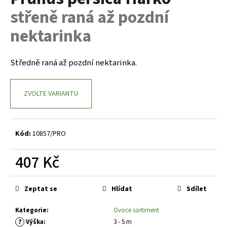
je
a
střeně raná až pozdní
0,0
z
j
nektarinka
5
í
hvězdiček.
t
Středně raná až pozdní nektarinka.
?
ZVOLTE VARIANTU
HLEDAT
Kód:
10857/PRO
407 Kč
D
o
Měrná
p
cena:
Zeptat se
Hlídat
Sdílet
o
r
Kategorie
:
Ovoce sortiment
u
?
Výška
:
3 - 5 m