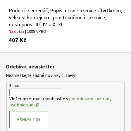
Podnož: semenáč, Popis a tvar sazenice: čtvrtkmen,
Velikost kontejneru: prostokořenná sazenice,
dostupnost III.-IV. a X.-XI.
Na dotaz
| 10857/PRO
407 Kč
Z
á
Odebírat newsletter
p
Nezmeškejte žádné novinky či slevy!
a
t
E-mail
í
Vložením e-mailu souhlasíte s
podmínkami ochrany
osobních údajů
PŘIHLÁSIT SE