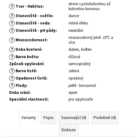
č
strom s polokulovitou až
?
u
Tvar - Habitus
:
kulovitou korunou
j
?
Stanoviště - světlo
:
slunce
e
?
Stanoviště - voda
:
mírné vlhko
m
?
Stanoviště - pH půdy
:
neutrální
e
mrazuvzdorný plně -23°C a
?
Mrazuvzdornost
:
více
?
Doba kvetení
:
duben, květen
ALYSSUM
?
Barva květu
:
růžová
SAXATILE
SUMMIT
Způsob opylování
:
samosprašný
TAŘICE
?
Barva listů
:
zelená
SKALNÍ
?
Opadavost listů
:
opadavý
67
?
Plody
:
jedlé - konzumní
Kč
Doba zrání
:
srpen
Speciální vlastnosti
:
pro opylovače
Varianty
Popis
Související (4)
Podobné (4)
Diskuze