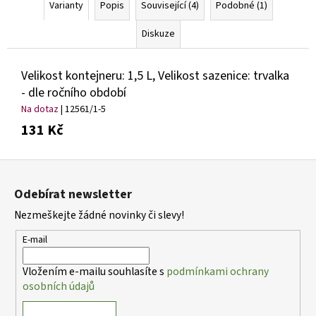
Varianty
Popis
Související (4)
Podobné (1)
Diskuze
Velikost kontejneru: 1,5 L, Velikost sazenice: trvalka
- dle ročního období
Na dotaz
| 12561/1-5
131 Kč
Z
á
Odebírat newsletter
p
Nezmeškejte žádné novinky či slevy!
a
t
E-mail
í
Vložením e-mailu souhlasíte s
podmínkami ochrany
osobních údajů