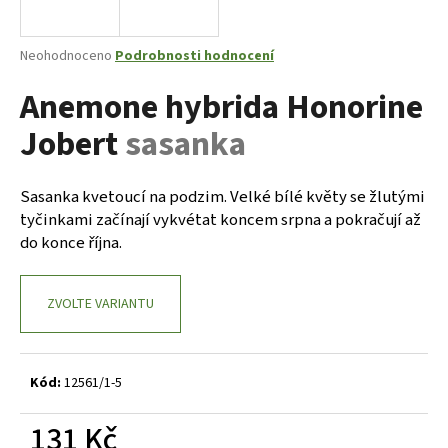
a
j
Průměrné
Neohodnoceno
Podrobnosti hodnocení
í
hodnocení
Anemone hybrida Honorine
produktu
t
je
?
Jobert
sasanka
0,0
z
5
hvězdiček.
Sasanka kvetoucí na podzim. Velké bílé květy se žlutými
tyčinkami začínají vykvétat koncem srpna a pokračují až
HLEDAT
do konce října.
ZVOLTE VARIANTU
D
o
p
o
Kód:
12561/1-5
r
u
131 Kč