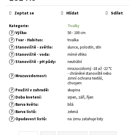
č
Měrná
u
cena:
j
Zeptat se
Hlídat
Sdílet
e
Kategorie
:
Trvalky
m
?
e
Výška
:
50 - 100 cm
?
Tvar - Habitus
:
trvalka
?
Stanoviště - světlo
:
slunce, polostín, stín
TAXUS
?
Stanoviště - voda
:
mírné vlhko
MEDIA
YELLOW
?
Stanoviště - pH půdy
:
neutrální
LAND
mrazuvzdorný -18 až -22 °C
TIS
- chráněné stanoviště nebo
?
Mrazuvzdornost
:
PROSTŘEDNÍ
zimní ochrana textilií,
chvojem
379
?
Kč
Použití v zahradě
:
skupina
?
Doba kvetení
:
srpen, září, říjen
?
Barva květu
:
bílá
?
Barva listů
:
zelená
?
Opadavost listů
:
na zimu zatahuje listy