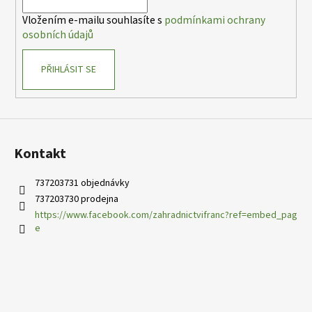
í
p
Vložením e-mailu souhlasíte s
podmínkami ochrany
r
osobních údajů
v
k
PŘIHLÁSIT SE
y
v
ý
p
i
s
Kontakt
u
737203731 objednávky
737203730 prodejna
https://www.facebook.com/zahradnictvifranc?ref=embed_pag
e