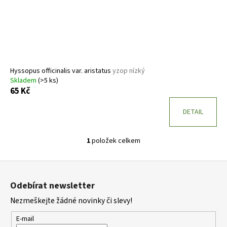
o
d
u
k
t
ů
Hyssopus officinalis var. aristatus
yzop nízký
Skladem
(>5 ks)
65 Kč
DETAIL
1
položek celkem
O
v
Z
l
á
á
Odebírat newsletter
d
p
a
Nezmeškejte žádné novinky či slevy!
a
c
t
E-mail
í