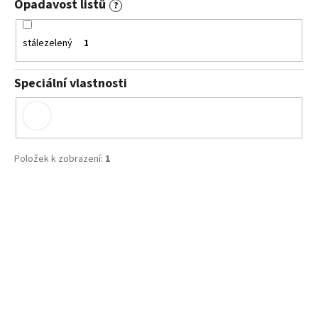
Opadavost listů
?
stálezelený
1
Speciální vlastnosti
Položek k zobrazení:
1
V
ý
p
i
s
p
r