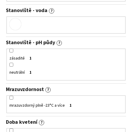
Stanoviště - voda
?
Stanoviště - pH půdy
?
zásadité
1
neutrální
1
Mrazuvzdornost
?
mrazuvzdorný plně -23°C a více
1
Doba kvetení
?