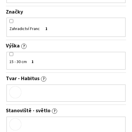
č
u
Značky
j
e
m
Zahradictví Franc
1
e
Výška
?
HEMEROCALLIS
X
DARIA
15 - 30 cm
1
DENIVKA
ZAHRADNÍ
Tvar - Habitus
143
?
Kč
Stanoviště - světlo
?