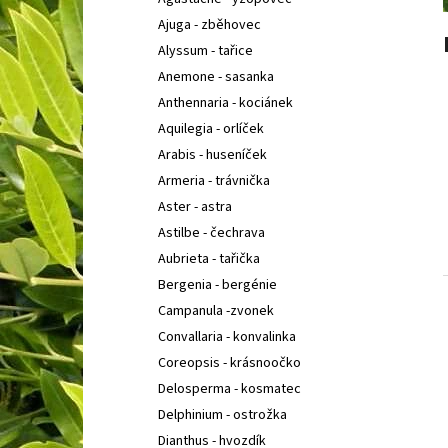
IBERIS SEMPERVIRENS APPEN-ETZ
IBERKA
l
STÁLEZELENÁ, ŠTĚNIČNÍK
Ajuga - zběhovec
67 Kč
Alyssum - tařice
Anemone - sasanka
Anthennaria - kociánek
Aquilegia - orlíček
Arabis - huseníček
Armeria - trávnička
Aster - astra
Astilbe - čechrava
Aubrieta - tařička
Bergenia - bergénie
Campanula -zvonek
Convallaria - konvalinka
Coreopsis - krásnoočko
Delosperma - kosmatec
Delphinium - ostrožka
Dianthus - hvozdík