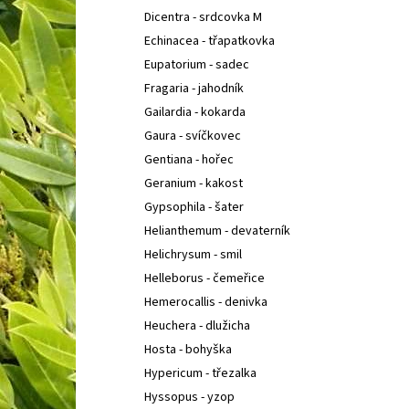
Dicentra - srdcovka M
Echinacea - třapatkovka
Eupatorium - sadec
Fragaria - jahodník
Gailardia - kokarda
Gaura - svíčkovec
Gentiana - hořec
Geranium - kakost
Gypsophila - šater
Helianthemum - devaterník
Helichrysum - smil
Helleborus - čemeřice
Hemerocallis - denivka
Heuchera - dlužicha
Hosta - bohyška
Hypericum - třezalka
Hyssopus - yzop