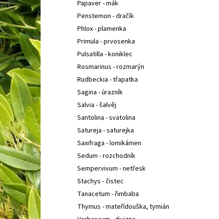
Papaver - mák
Penstemon - dračík
Phlox - plamenka
Primula - prvosenka
Pulsatilla - koniklec
Rosmarinus - rozmarýn
Rudbeckia - třapatka
Sagina - úrazník
Salvia - šalvěj
Santolina - svatolina
Satureja - saturejka
Saxifraga - lomikámen
Sedum - rozchodník
Sempervivum - netřesk
Stachys - čistec
Tanacetum - řimbaba
Thymus - mateřídouška, tymián