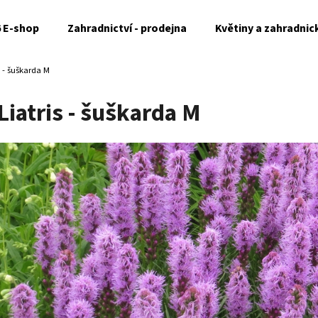
6 E-shop
Zahradnictví - prodejna
Květiny a zahradnic
s - šuškarda M
Co potřebujete najít?
Liatris - šuškarda M
HLEDAT
Doporučujeme