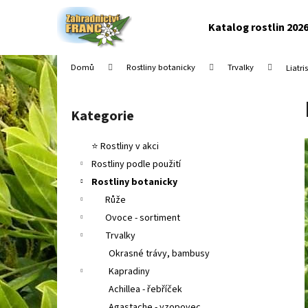
K
Přejít
na
o
Katalog rostlin 202
obsah
Zpět
Zpět
š
do
do
í
Domů
Rostliny botanicky
Trvalky
Liatri
k
obchodu
obchodu
P
o
Kategorie
Přeskočit
s
kategorie
t
⭐ Rostliny v akci
r
Rostliny podle použití
a
Rostliny botanicky
n
Růže
n
Ovoce - sortiment
í
Trvalky
p
Okrasné trávy, bambusy
a
Kapradiny
n
Achillea - řebříček
e
Agastache - yzopovec