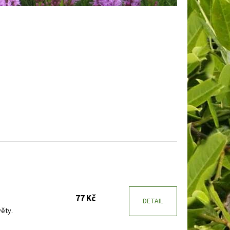
 EARLY WHITE
PLAMENKA
77 Kč
DETAIL
ěty.