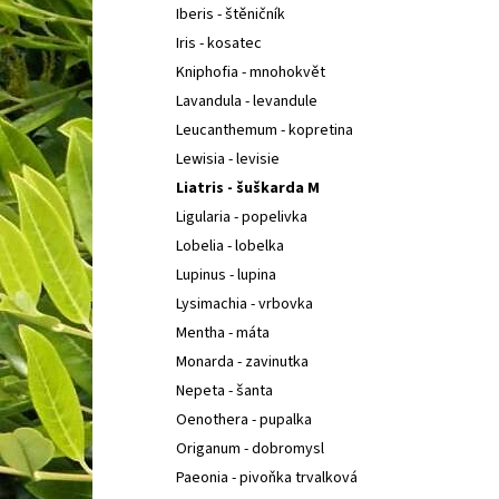
Iberis - štěničník
Iris - kosatec
Kniphofia - mnohokvět
Lavandula - levandule
Leucanthemum - kopretina
Lewisia - levisie
Liatris - šuškarda M
Ligularia - popelivka
Lobelia - lobelka
Lupinus - lupina
Lysimachia - vrbovka
Mentha - máta
Monarda - zavinutka
Nepeta - šanta
Oenothera - pupalka
Origanum - dobromysl
Paeonia - pivoňka trvalková