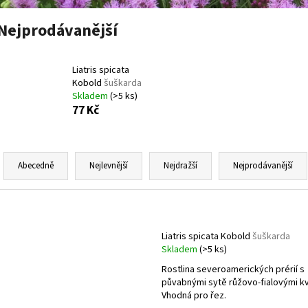
ECHINACEA PURPUREA MELLOW SCARLET
PHLOX PANICULATA
TŘAPATKA
LATNATÁ
Nejprodávanější
117 Kč
179 Kč
Liatris spicata
Kobold
šuškarda
Skladem
(>5 ks)
77 Kč
Ř
a
Abecedně
Nejlevnější
Nejdražší
Nejprodávanější
z
e
V
n
ý
í
Liatris spicata Kobold
šuškarda
p
Skladem
(>5 ks)
p
i
Rostlina severoamerických prérií s
r
s
půvabnými sytě růžovo-fialovými kv
o
p
Vhodná pro řez.