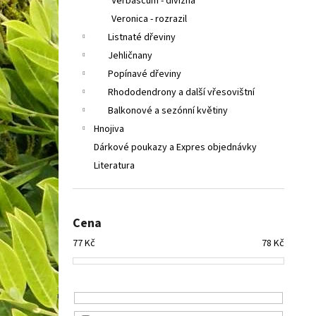
Verbascum - divizna
Veronica - rozrazil
Listnaté dřeviny
Jehličnany
Popínavé dřeviny
Rhododendrony a další vřesovištní
Balkonové a sezónní květiny
Hnojiva
Dárkové poukazy a Expres objednávky
Literatura
Cena
77
Kč
78
Kč