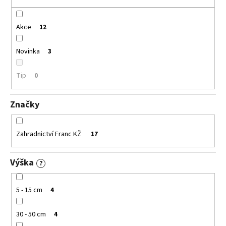
k
t
ů
Akce
12
Novinka
3
Tip
0
Značky
Zahradnictví Franc KŽ
17
Výška
?
5 - 15 cm
4
30 - 50 cm
4