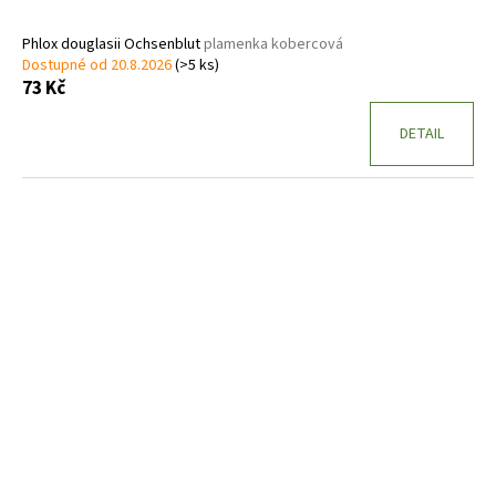
t
ů
Phlox douglasii Ochsenblut
plamenka kobercová
Dostupné od 20.8.2026
(>5 ks)
73 Kč
DETAIL