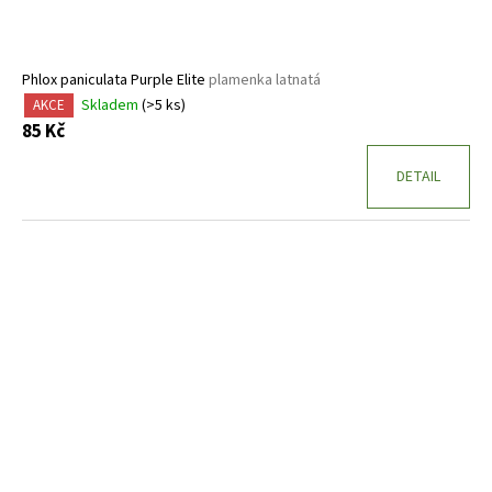
Phlox paniculata Purple Elite
plamenka latnatá
Skladem
(>5 ks)
AKCE
85 Kč
DETAIL