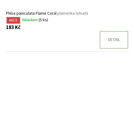
Phlox paniculata Flame Coral
plamenka latnatá
Skladem
(5 ks)
AKCE
183 Kč
DETAIL