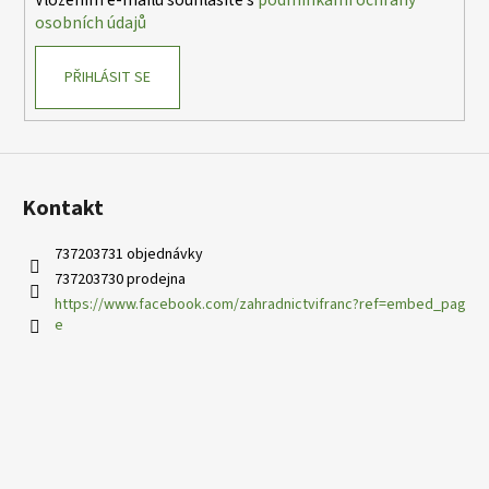
r
osobních údajů
v
k
PŘIHLÁSIT SE
y
v
ý
p
i
s
Kontakt
u
737203731 objednávky
737203730 prodejna
https://www.facebook.com/zahradnictvifranc?ref=embed_pag
e