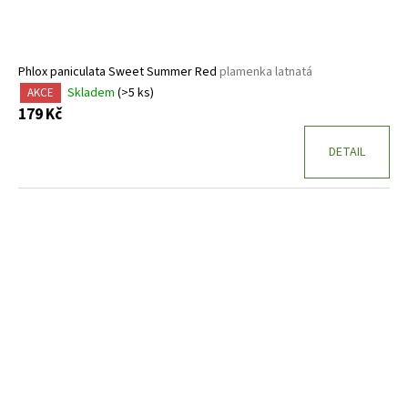
Phlox paniculata Sweet Summer Red
plamenka latnatá
Skladem
(>5 ks)
AKCE
179 Kč
DETAIL