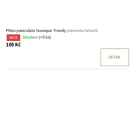
Phlox paniculata Younique Trendy
plamenka latnatá
Skladem
(>5 ks)
AKCE
105 Kč
DETAIL