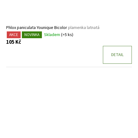
Phlox paniculata Younique Bicolor
plamenka latnatá
Skladem
(>5 ks)
AKCE
NOVINKA
105 Kč
DETAIL