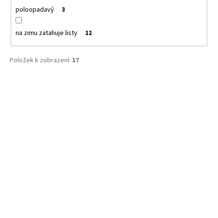
poloopadavý
3
na zimu zatahuje listy
12
Položek k zobrazení:
17
V
ý
p
i
s
p
r
o
d
u
k