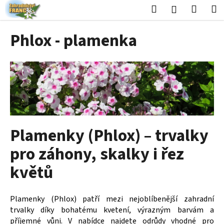
K
Přejít
Hledat
Nákup
M
Přihlášení
na
o
obsah
Zpět
Zpět
košík
š
Phlox - plamenka
í
C
k
o
p
o
t
ř
Plamenky (Phlox) – trvalky
e
b
pro záhony, skalky i řez
u
květů
j
e
t
Plamenky (Phlox) patří mezi nejoblíbenější zahradní
e
trvalky díky bohatému kvetení, výrazným barvám a
n
příjemné vůni. V nabídce najdete odrůdy vhodné pro