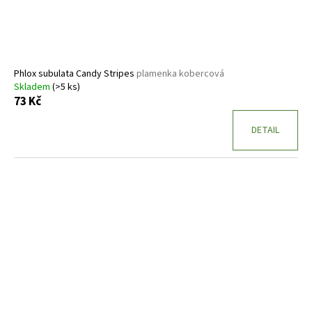
Phlox subulata Candy Stripes
plamenka kobercová
Skladem
(>5 ks)
73 Kč
DETAIL