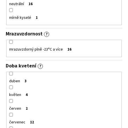
neutrální
16
mírně kyselé
1
Mrazuvzdornost
?
mrazuvzdorný plně -23°C a více
16
Doba kvetení
?
duben
3
květen
4
červen
2
červenec
12