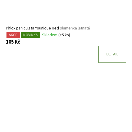
Phlox paniculata Younique Red
plamenka latnatá
Skladem
(>5 ks)
AKCE
NOVINKA
105 Kč
DETAIL