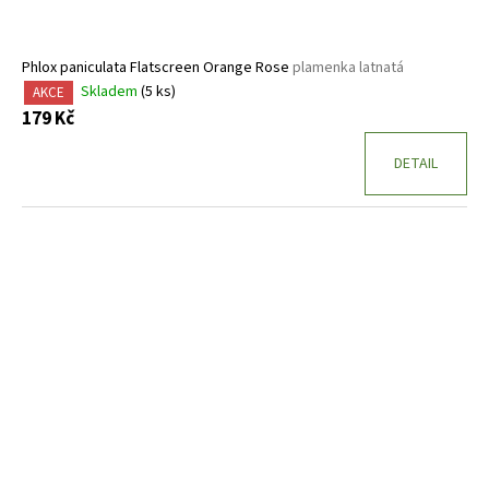
Phlox paniculata Flatscreen Orange Rose
plamenka latnatá
Skladem
(5 ks)
AKCE
179 Kč
DETAIL