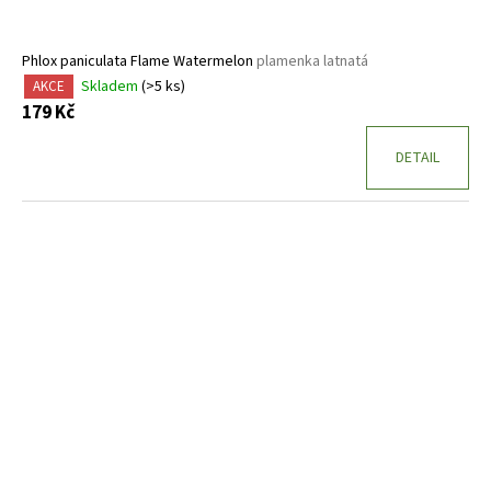
Phlox paniculata Flame Watermelon
plamenka latnatá
Skladem
(>5 ks)
AKCE
179 Kč
DETAIL