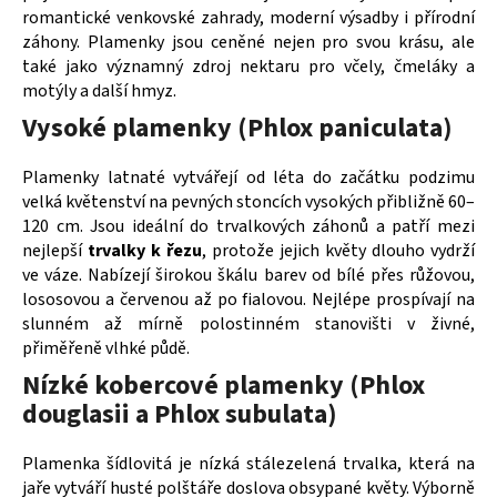
romantické venkovské zahrady, moderní výsadby i přírodní
a
záhony. Plamenky jsou ceněné nejen pro svou krásu, ale
j
také jako významný zdroj nektaru pro včely, čmeláky a
í
motýly a další hmyz.
t
Vysoké plamenky (Phlox paniculata)
?
Plamenky latnaté vytvářejí od léta do začátku podzimu
velká květenství na pevných stoncích vysokých přibližně 60–
120 cm. Jsou ideální do trvalkových záhonů a patří mezi
nejlepší
trvalky k řezu
, protože jejich květy dlouho vydrží
HLEDAT
ve váze. Nabízejí širokou škálu barev od bílé přes růžovou,
lososovou a červenou až po fialovou. Nejlépe prospívají na
slunném až mírně polostinném stanovišti v živné,
přiměřeně vlhké půdě.
D
o
Nízké kobercové plamenky (Phlox
p
douglasii a Phlox subulata)
o
r
Plamenka šídlovitá je nízká stálezelená trvalka, která na
u
jaře vytváří husté polštáře doslova obsypané květy. Výborně