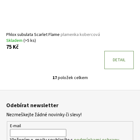
Phlox subulata Scarlet Flame
plamenka kobercová
Skladem
(>5 ks)
75 Kč
DETAIL
17
položek celkem
O
v
Z
l
á
á
Odebírat newsletter
d
p
a
Nezmeškejte žádné novinky či slevy!
a
c
t
E-mail
í
í
p
Vložením e-mailu souhlasíte s
podmínkami ochrany