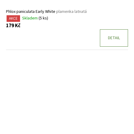
Phlox paniculata Early White
plamenka latnatá
Skladem
(5 ks)
AKCE
179 Kč
DETAIL