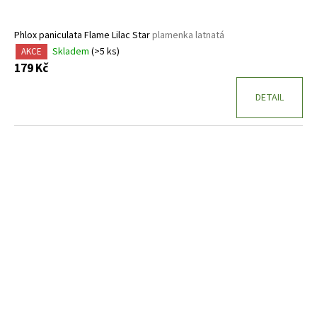
Phlox paniculata Flame Lilac Star
plamenka latnatá
Skladem
(>5 ks)
AKCE
179 Kč
DETAIL