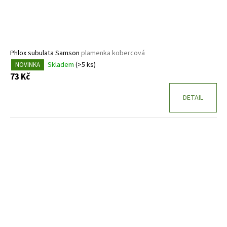
Phlox subulata Samson
plamenka kobercová
Skladem
(>5 ks)
NOVINKA
73 Kč
DETAIL