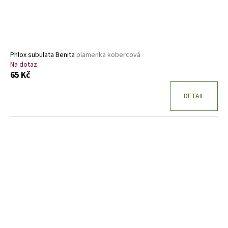
Phlox subulata Benita
plamenka kobercová
Na dotaz
65 Kč
DETAIL