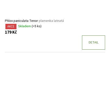
Phlox paniculata Tenor
plamenka latnatá
Skladem
(>5 ks)
AKCE
179 Kč
DETAIL