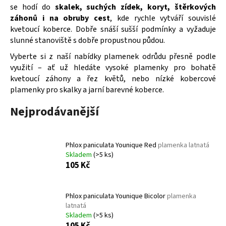
č
se hodí do
skalek, suchých zídek, koryt, štěrkových
u
záhonů i na obruby cest
, kde rychle vytváří souvislé
j
kvetoucí koberce. Dobře snáší sušší podmínky a vyžaduje
e
slunné stanoviště s dobře propustnou půdou.
m
e
Vyberte si z naší nabídky plamenek odrůdu přesně podle
využití – ať už hledáte vysoké plamenky pro bohatě
kvetoucí záhony a řez květů, nebo nízké kobercové
BUDDLEIA
plamenky pro skalky a jarní barevné koberce.
DAVIDII
PRINCE
Nejprodávanější
CHARMING
KOMULE
DAVIDOVA
149
Phlox paniculata Younique Red
plamenka latnatá
Kč
Skladem
(>5 ks)
105 Kč
Phlox paniculata Younique Bicolor
plamenka
latnatá
Skladem
(>5 ks)
105 Kč