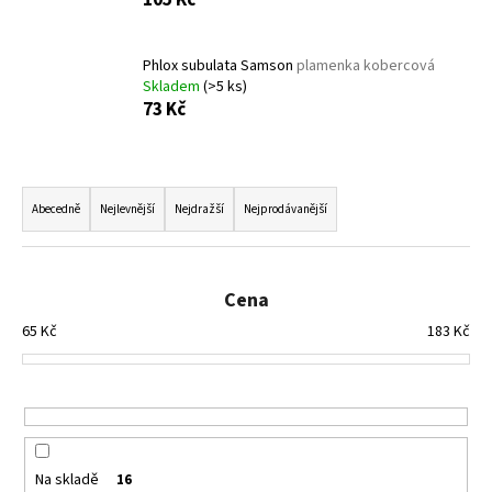
Phlox subulata Samson
plamenka kobercová
Skladem
(>5 ks)
73 Kč
Ř
a
Abecedně
Nejlevnější
Nejdražší
Nejprodávanější
z
e
n
Cena
í
65
Kč
183
Kč
p
r
o
d
u
Na skladě
16