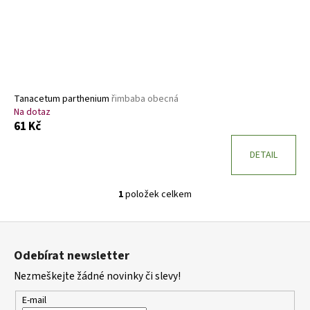
o
d
u
k
t
ů
Tanacetum parthenium
řimbaba obecná
Na dotaz
61 Kč
DETAIL
1
položek celkem
O
v
Z
l
á
á
Odebírat newsletter
d
p
a
Nezmeškejte žádné novinky či slevy!
a
c
t
E-mail
í