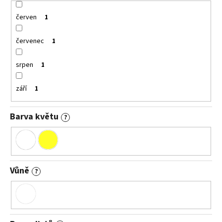
červen
1
červenec
1
srpen
1
září
1
Barva květu
?
Vůně
?