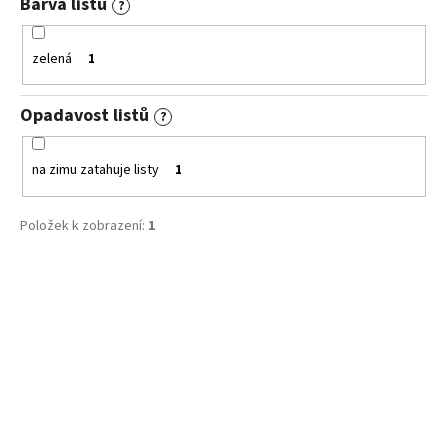
Barva listů
?
zelená
1
Opadavost listů
?
na zimu zatahuje listy
1
Položek k zobrazení:
1
V
ý
p
i
s
p
r