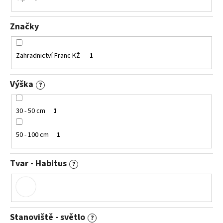
č
u
j
Značky
e
m
e
Zahradnictví Franc KŽ
1
Výška
CALLUNA
?
VULGARIS
SILVER
KNIGHT
30 - 50 cm
1
VŘES
OBECNÝ
50 - 100 cm
1
65
Kč
Tvar - Habitus
?
Stanoviště - světlo
?