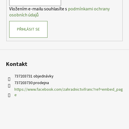
í
p
Vložením e-mailu souhlasíte s
podmínkami ochrany
r
osobních údajů
v
k
PŘIHLÁSIT SE
y
v
ý
p
i
s
Kontakt
u
737203731 objednávky
737203730 prodejna
https://www.facebook.com/zahradnictvifranc?ref=embed_pag
e