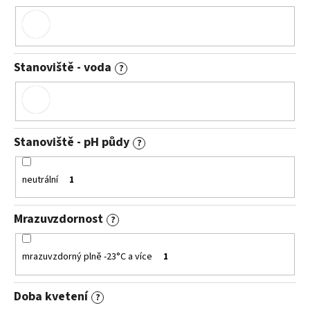
Stanoviště - voda
?
Stanoviště - pH půdy
?
neutrální
1
Mrazuvzdornost
?
mrazuvzdorný plně -23°C a více
1
Doba kvetení
?