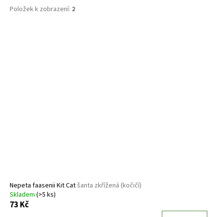
Položek k zobrazení:
2
V
ý
p
i
s
p
r
o
d
u
k
t
ů
Nepeta faasenii Kit Cat
šanta zkřížená (kočičí)
Skladem
(>5 ks)
73 Kč