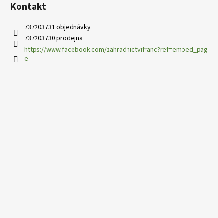
s
Kontakt
u
737203731 objednávky
737203730 prodejna
https://www.facebook.com/zahradnictvifranc?ref=embed_pag
e