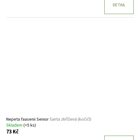
DETAIL
Nepeta faasenii Senior
šanta zkřížená (kočičí)
Skladem
(>5 ks)
73 Kč