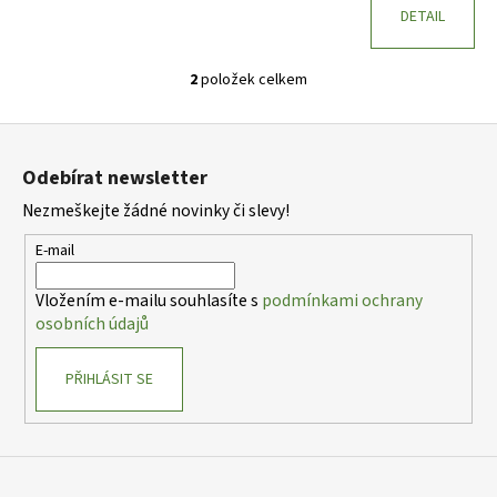
DETAIL
2
položek celkem
O
v
Z
l
á
á
Odebírat newsletter
d
p
a
Nezmeškejte žádné novinky či slevy!
a
c
t
E-mail
í
í
p
Vložením e-mailu souhlasíte s
podmínkami ochrany
r
osobních údajů
v
k
PŘIHLÁSIT SE
y
v
ý
p
i