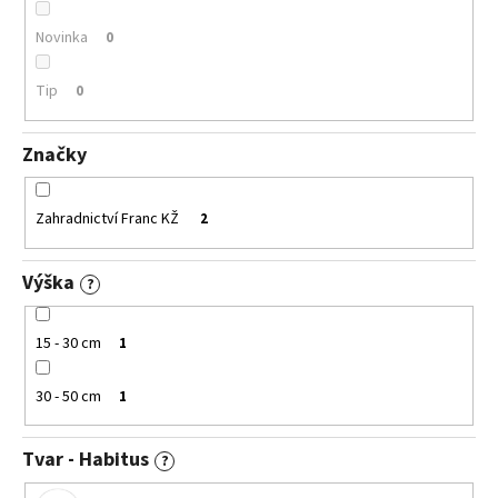
č
u
Novinka
0
j
e
Tip
0
m
e
Značky
BUDDLEIA
DAVIDII
Zahradnictví Franc KŽ
2
PRINCE
CHARMING
KOMULE
Výška
DAVIDOVA
?
149
Kč
15 - 30 cm
1
30 - 50 cm
1
Tvar - Habitus
?