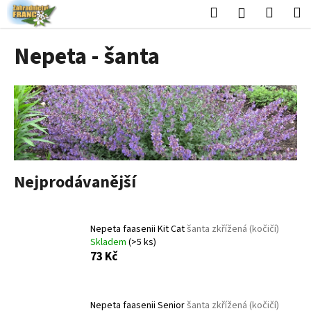
K
Přejít
Hledat
Nákup
M
Přihlášení
na
o
obsah
Zpět
Zpět
košík
š
Nepeta - šanta
í
C
k
o
p
o
t
ř
Nejprodávanější
e
b
u
Nepeta faasenii Kit Cat
šanta zkřížená (kočičí)
j
Skladem
(>5 ks)
e
73 Kč
t
e
Nepeta faasenii Senior
šanta zkřížená (kočičí)
n