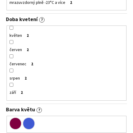
mrazuvzdorný plně -23°C a více
2
Doba kvetení
?
květen
2
červen
2
červenec
2
srpen
2
září
2
Barva květu
?