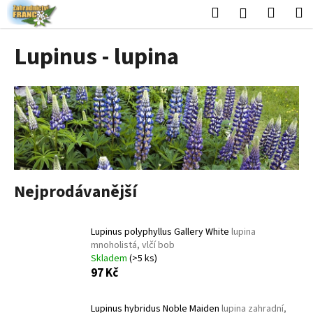
K
Přejít
Hledat
Nákup
M
Přihlášení
na
o
obsah
Zpět
Zpět
košík
š
Lupinus - lupina
í
C
k
o
p
o
t
ř
e
Nejprodávanější
b
u
Lupinus polyphyllus Gallery White
lupina
j
mnoholistá, vlčí bob
e
Skladem
(>5 ks)
t
97 Kč
e
n
Lupinus hybridus Noble Maiden
lupina zahradní,