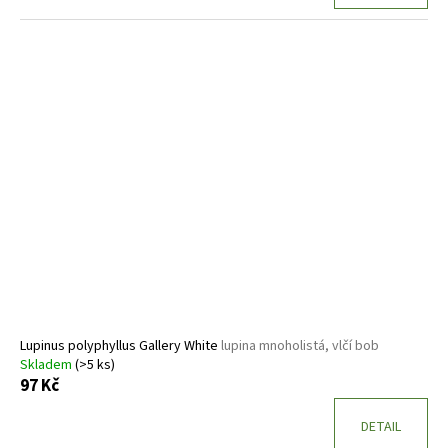
Lupinus polyphyllus Gallery White
lupina mnoholistá, vlčí bob
Skladem
(>5 ks)
97 Kč
DETAIL