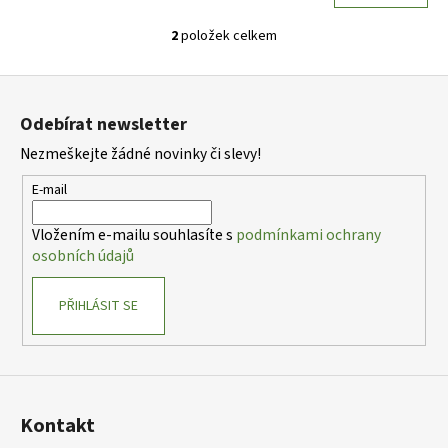
2
položek celkem
O
v
Z
l
á
á
Odebírat newsletter
d
p
a
Nezmeškejte žádné novinky či slevy!
a
c
t
E-mail
í
í
p
Vložením e-mailu souhlasíte s
podmínkami ochrany
r
osobních údajů
v
k
PŘIHLÁSIT SE
y
v
ý
p
i
s
Kontakt
u