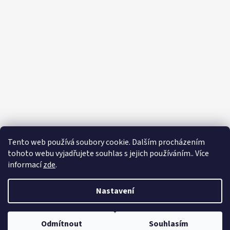
Tento web používá soubory cookie. Dalším procházením
tohoto webu vyjadřujete souhlas s jejich používáním.. Více
informací
zde
.
Nastavení
Vytvořil Shoptet
Odmítnout
Souhlasím
Copyright 2026
Zahradnictví Franc
. Všechna práva vyhrazena.