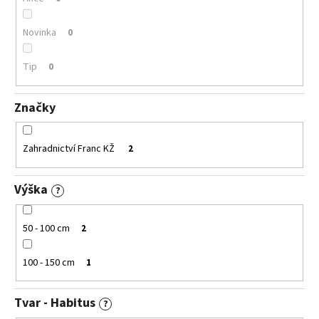
ů
č
u
j
Novinka
0
e
m
Tip
0
e
Značky
ALYSSUM
SAXATILE
SUMMIT
Zahradnictví Franc KŽ
2
TAŘICE
SKALNÍ
Výška
67
?
Kč
50 - 100 cm
2
100 - 150 cm
1
Tvar - Habitus
?