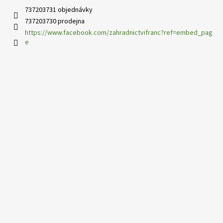
737203731 objednávky
737203730 prodejna
https://www.facebook.com/zahradnictvifranc?ref=embed_pag
e