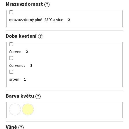
Mrazuvzdornost
?
mrazuvzdorný plně -23°C a více
2
Doba kvetení
?
červen
2
červenec
2
srpen
1
Barva květu
?
Vůně
?