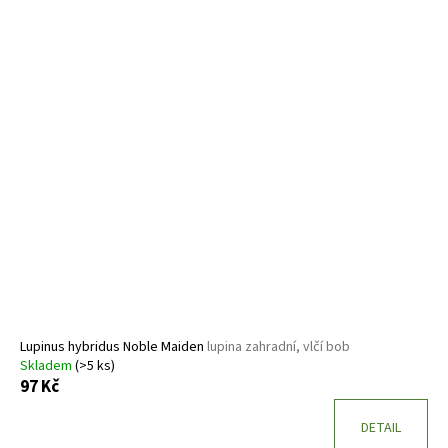
V
ý
p
i
s
p
r
o
d
u
k
t
ů
Lupinus hybridus Noble Maiden
lupina zahradní, vlčí bob
Skladem
(>5 ks)
97 Kč
DETAIL