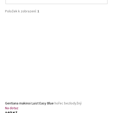
Položek k zobrazení:
1
V
ý
p
i
s
p
r
o
d
u
k
t
ů
Gentiana makinoi Luist Easy Blue
hořec bezlodyžný
Na dotaz