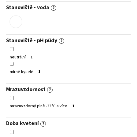
Stanoviště - voda
?
Stanoviště - pH půdy
?
neutrální
1
mírně kyselé
1
Mrazuvzdornost
?
mrazuvzdorný plně -23°C a více
1
Doba kvetení
?