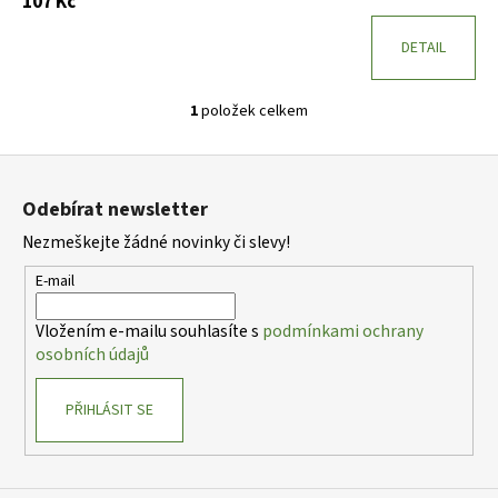
107 Kč
DETAIL
1
položek celkem
O
v
Z
l
á
á
Odebírat newsletter
d
p
a
Nezmeškejte žádné novinky či slevy!
a
c
t
E-mail
í
í
p
Vložením e-mailu souhlasíte s
podmínkami ochrany
r
osobních údajů
v
k
PŘIHLÁSIT SE
y
v
ý
p