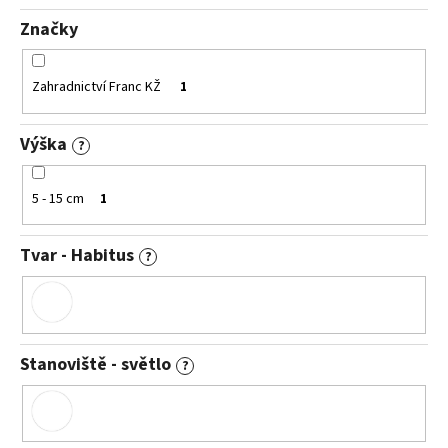
č
u
Značky
j
e
m
Zahradnictví Franc KŽ
1
e
Výška
?
IBERIS
SEMPERVIRENS
5 - 15 cm
1
APPEN-
ETZ
IBERKA
Tvar - Habitus
STÁLEZELENÁ,
?
ŠTĚNIČNÍK
67
Kč
Stanoviště - světlo
?