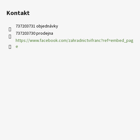
i
s
Kontakt
u
737203731 objednávky
737203730 prodejna
https://www.facebook.com/zahradnictvifranc?ref=embed_pag
e