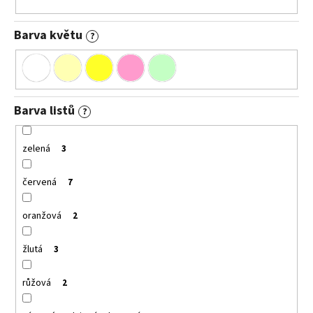
Barva květu
?
Barva listů
?
zelená
3
červená
7
oranžová
2
žlutá
3
růžová
2