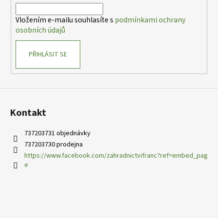
í
í
p
Vložením e-mailu souhlasíte s
podmínkami ochrany
r
osobních údajů
v
k
PŘIHLÁSIT SE
y
v
ý
p
i
s
Kontakt
u
737203731 objednávky
737203730 prodejna
https://www.facebook.com/zahradnictvifranc?ref=embed_pag
e