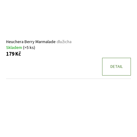
o
d
u
k
t
ů
Heuchera Berry Marmalade
dlužicha
Skladem
(>5 ks)
179 Kč
DETAIL