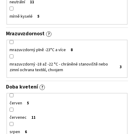
neutrální
11
mírně kyselé
5
Mrazuvzdornost
?
mrazuvzdorný plně -23°C a více
8
mrazuvzdorný -18 až -22 °C - chráněné stanoviště nebo
3
zimní ochrana textilií, chvojem
Doba kvetení
?
červen
5
červenec
11
srpen
6