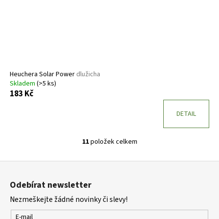
Heuchera Solar Power
dlužicha
Skladem
(>5 ks)
183 Kč
DETAIL
11
položek celkem
O
v
Z
l
á
á
Odebírat newsletter
d
p
a
Nezmeškejte žádné novinky či slevy!
a
c
t
E-mail