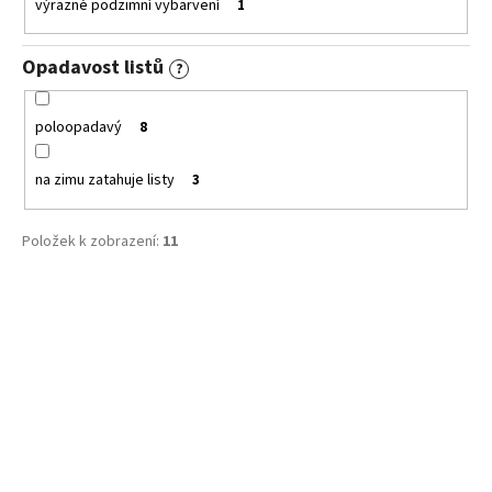
výrazné podzimní vybarvení
1
Opadavost listů
?
poloopadavý
8
na zimu zatahuje listy
3
Položek k zobrazení:
11
V
ý
p
i
s
p
r