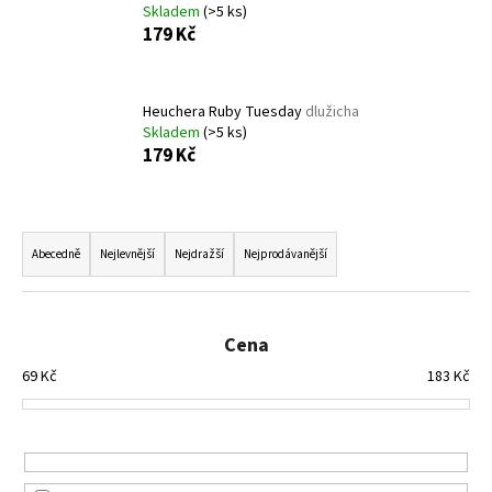
Skladem
(>5 ks)
a
179 Kč
j
í
t
Heuchera Ruby Tuesday
dlužicha
Skladem
(>5 ks)
?
179 Kč
Ř
a
HLEDAT
Abecedně
Nejlevnější
Nejdražší
Nejprodávanější
z
e
n
Cena
D
í
o
69
Kč
183
Kč
p
p
o
r
r
o
u
d