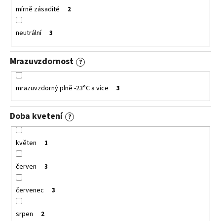
mírně zásadité
2
neutrální
3
Mrazuvzdornost
?
mrazuvzdorný plně -23°C a více
3
Doba kvetení
?
květen
1
červen
3
červenec
3
srpen
2