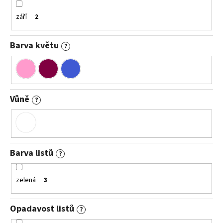
září
2
Barva květu
?
Vůně
?
Barva listů
?
zelená
3
Opadavost listů
?