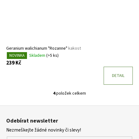
Geranium walichianum "Rozanne"
kakost
Skladem
(>5 ks)
NOVINKA
239 Kč
DETAIL
4
položek celkem
O
v
Z
l
á
á
Odebírat newsletter
d
p
a
Nezmeškejte žádné novinky či slevy!
a
c