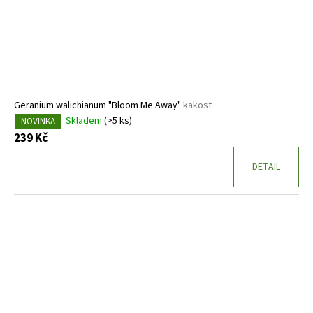
Geranium walichianum "Bloom Me Away"
kakost
Skladem
(>5 ks)
NOVINKA
239 Kč
DETAIL