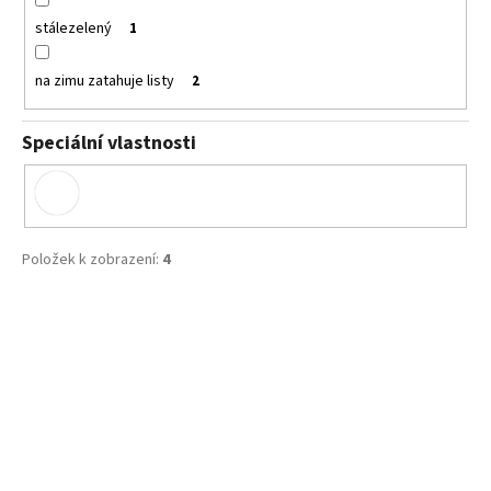
stálezelený
1
na zimu zatahuje listy
2
Speciální vlastnosti
Položek k zobrazení:
4
V
ý
p
i
s
p
r