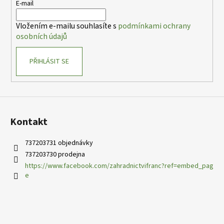
t
E-mail
í
í
p
Vložením e-mailu souhlasíte s
podmínkami ochrany
r
osobních údajů
v
k
PŘIHLÁSIT SE
y
v
ý
p
i
s
Kontakt
u
737203731 objednávky
737203730 prodejna
https://www.facebook.com/zahradnictvifranc?ref=embed_pag
e