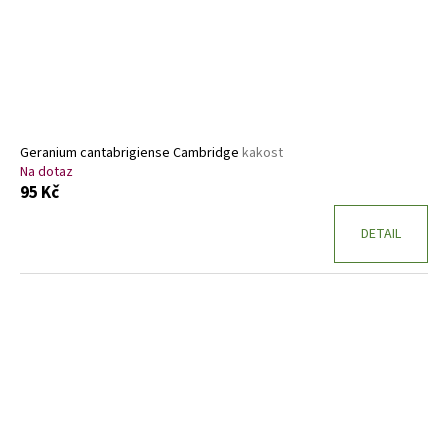
o
d
u
k
t
ů
Geranium cantabrigiense Cambridge
kakost
Na dotaz
95 Kč
DETAIL