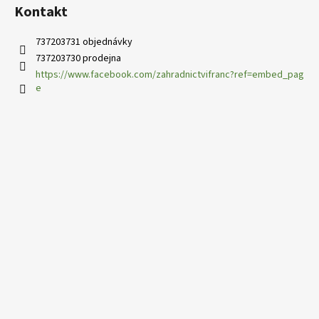
s
Kontakt
u
737203731 objednávky
737203730 prodejna
https://www.facebook.com/zahradnictvifranc?ref=embed_pag
e