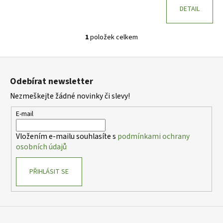
DETAIL
1
položek celkem
O
v
Z
l
á
á
Odebírat newsletter
d
p
a
Nezmeškejte žádné novinky či slevy!
a
c
t
E-mail
í
í
p
Vložením e-mailu souhlasíte s
podmínkami ochrany
r
osobních údajů
v
k
PŘIHLÁSIT SE
y
v
ý
p
i