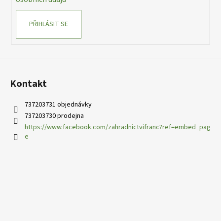
v
k
PŘIHLÁSIT SE
y
v
ý
p
i
s
Kontakt
u
737203731 objednávky
737203730 prodejna
https://www.facebook.com/zahradnictvifranc?ref=embed_pag
e