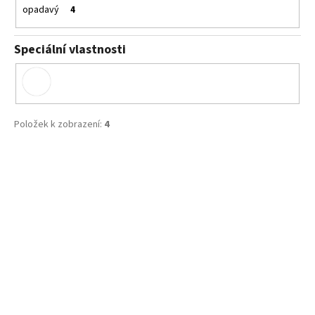
opadavý
4
Speciální vlastnosti
Položek k zobrazení:
4
V
ý
p
i
s
p
r
o
d