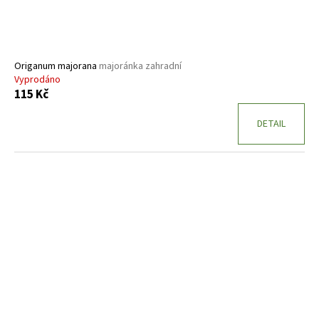
u
k
t
ů
Origanum majorana
majoránka zahradní
Vyprodáno
115 Kč
DETAIL