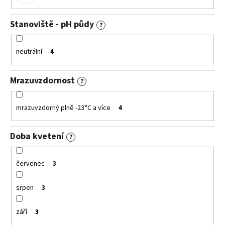
Stanoviště - pH půdy
?
neutrální
4
Mrazuvzdornost
?
mrazuvzdorný plně -23°C a více
4
Doba kvetení
?
červenec
3
srpen
3
září
3