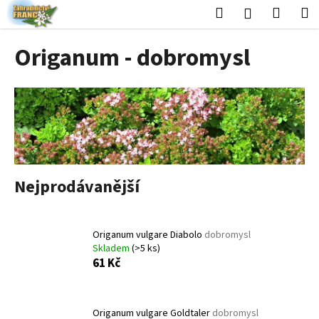
K
Přejít
Hledat
Nákup
M
Přihlášení
na
o
obsah
Zpět
Zpět
košík
š
Origanum - dobromysl
í
C
k
o
p
o
t
ř
Nejprodávanější
e
b
u
Origanum vulgare Diabolo
dobromysl
j
Skladem
(>5 ks)
e
61 Kč
t
e
Origanum vulgare Goldtaler
dobromysl
n