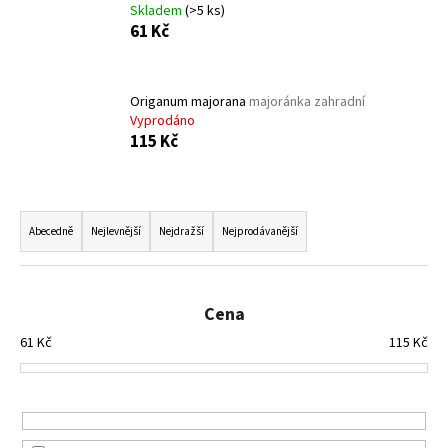
Skladem
(>5 ks)
a
61 Kč
j
í
t
Origanum majorana
majoránka zahradní
Vyprodáno
?
115 Kč
Ř
a
HLEDAT
Abecedně
Nejlevnější
Nejdražší
Nejprodávanější
z
e
n
Cena
D
í
o
61
Kč
115
Kč
p
p
o
r
r
o
u
d