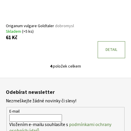
Origanum vulgare Goldtaler
dobromysl
Skladem
(>5 ks)
61 Kč
DETAIL
4
položek celkem
O
v
Z
l
á
á
Odebírat newsletter
d
p
a
Nezmeškejte žádné novinky či slevy!
a
c
t
E-mail
í
í
p
Vložením e-mailu souhlasíte s
podmínkami ochrany
r
osobních údajů