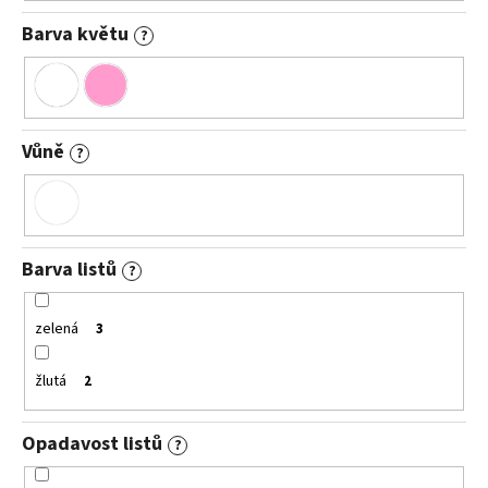
Barva květu
?
Vůně
?
Barva listů
?
zelená
3
žlutá
2
Opadavost listů
?