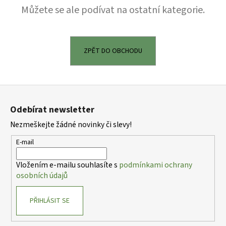
Můžete se ale podívat na ostatní kategorie.
a
j
í
t
ZPĚT DO OBCHODU
?
Z
á
Odebírat newsletter
p
HLEDAT
Nezmeškejte žádné novinky či slevy!
a
t
E-mail
í
D
Vložením e-mailu souhlasíte s
podmínkami ochrany
o
osobních údajů
p
o
PŘIHLÁSIT SE
r
u