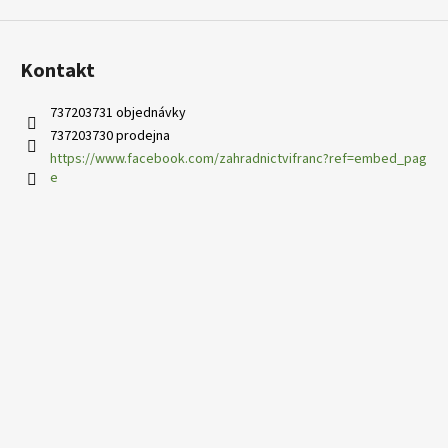
č
u
j
e
Kontakt
m
e
737203731 objednávky
737203730 prodejna
https://www.facebook.com/zahradnictvifranc?ref=embed_pag
PHLOX
e
PANICULATA
YOUNIQUE
RED
PLAMENKA
LATNATÁ
105
Kč