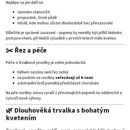
Nejlépe se jim daří na:
slunném stanovišti
propustné, živné půdě
místě, kde mohou zůstat dlouhodobě bez přesazování
Důležité je správné zasazení – pupeny by neměly být příliš hluboko
pod povrchem, při hlubší výsadbě v prvních letech málo kvetou.
✂️ Řez a péče
Péče o trvalkové pivoňky je velmi jednoduchá.
během sezóny není řez nutný
na podzim se rostliny
seřezávají až k zemi
odstranění listů pomáhá předcházet chorobám
Na jaře rostliny znovu vyraší z přezimujících pupenů na oddencích a
vytvoří nové výhony.
🌿 Dlouhověká trvalka s bohatým
kvetením