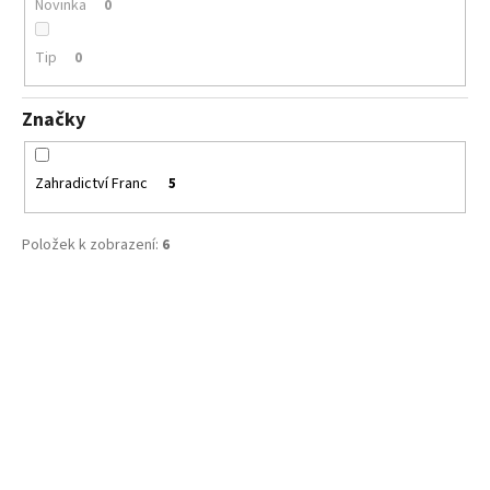
Novinka
0
Tip
0
Značky
Zahradictví Franc
5
Položek k zobrazení:
6
V
ý
p
i
s
p
r