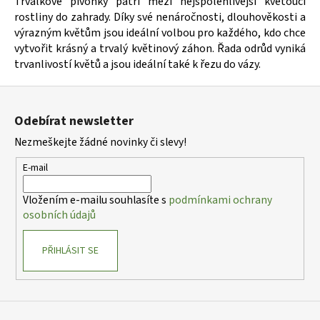
Trvalkové pivoňky patří mezi nejspolehlivější kvetoucí
rostliny do zahrady. Díky své nenáročnosti, dlouhověkosti a
výrazným květům jsou ideální volbou pro každého, kdo chce
vytvořit krásný a trvalý květinový záhon. Řada odrůd vyniká
trvanlivostí květů a jsou ideální také k řezu do vázy.
Z
á
Odebírat newsletter
p
Nezmeškejte žádné novinky či slevy!
a
t
E-mail
í
Vložením e-mailu souhlasíte s
podmínkami ochrany
osobních údajů
PŘIHLÁSIT SE