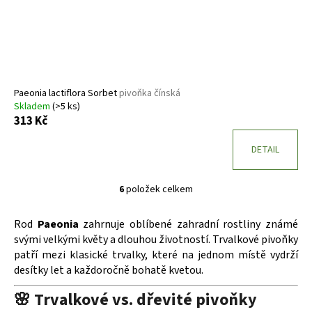
Paeonia lactiflora Sorbet
pivoňka čínská
Skladem
(>5 ks)
313 Kč
DETAIL
6
položek celkem
O
v
Rod
Paeonia
zahrnuje oblíbené zahradní rostliny známé
l
svými velkými květy a dlouhou životností. Trvalkové pivoňky
á
patří mezi klasické trvalky, které na jednom místě vydrží
d
desítky let a každoročně bohatě kvetou.
a
c
🌸 Trvalkové vs. dřevité pivoňky
í