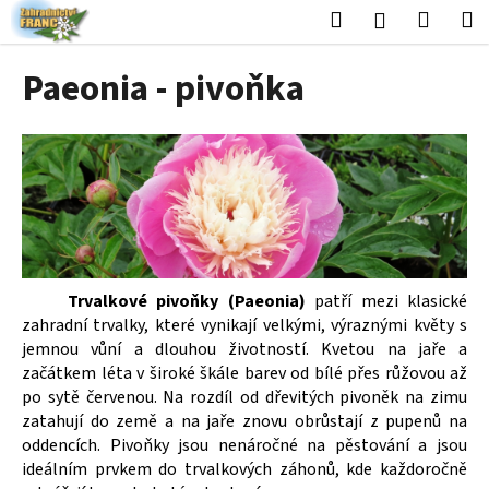
K
Přejít
Hledat
Nákup
M
Přihlášení
na
o
obsah
Zpět
Zpět
košík
š
Paeonia - pivoňka
í
C
k
o
p
o
t
ř
e
Trvalkové pivoňky (Paeonia)
patří mezi klasické
b
zahradní trvalky, které vynikají velkými, výraznými květy s
u
jemnou vůní a dlouhou životností. Kvetou na jaře a
j
začátkem léta v široké škále barev od bílé přes růžovou až
e
po sytě červenou. Na rozdíl od dřevitých pivoněk na zimu
zatahují do země a na jaře znovu obrůstají z pupenů na
t
oddencích. Pivoňky jsou nenáročné na pěstování a jsou
e
ideálním prvkem do trvalkových záhonů, kde každoročně
n