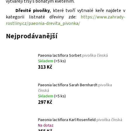
vytvářejí trsy s bohatým kvetením.
a
Dřevité pivoňky
, které tvoří vytrvalé keře najdete v
j
kategorii listnaté dřeviny zde:
https://www.zahrady-
í
rostliny.cz/paeonia-drevita_pivonka/
t
Nejprodávanější
?
Paeonia lactiflora Sorbet
pivoňka čínská
Skladem
(>5 ks)
313 Kč
HLEDAT
Paeonia lactiflora Sarah Bernhardt
pivoňka
čínská
D
Skladem
(>5 ks)
o
297 Kč
p
o
r
Paeonia lactiflora Karl Rosenfield
pivoňka čínská
u
Na dotaz