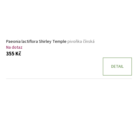
Paeonia lactiflora Shirley Temple
pivoňka čínská
Na dotaz
355 Kč
DETAIL