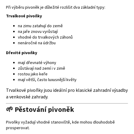
p
Při výběru pivoněk je důležité rozlišit dva základní typy:
r
v
Trvalkové pivoňky
k
na zimu zatahují do země
y
na jaře znovu vyrůstají
v
vhodné do trvalkových záhonů
ý
nenáročné na údržbu
p
Dřevité pivoňky
i
s
mají dřevnaté výhony
u
zůstávají nad zemí i v zimě
rostou jako keře
mají větší, často luxusnější květy
Trvalkové pivoňky jsou ideální pro klasické zahradní výsadby
a venkovské zahrady.
🌱 Pěstování pivoněk
Pivoňky vyžadují vhodné stanoviště, kde mohou dlouhodobě
prosperovat.