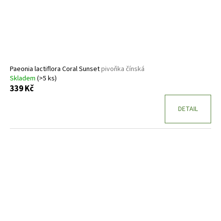
o
d
u
k
t
ů
Paeonia lactiflora Coral Sunset
pivoňka čínská
Skladem
(>5 ks)
339 Kč
DETAIL