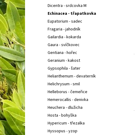
Dicentra - srdcovka M
Echinacea - třapatkovka
Eupatorium - sadec
Fragaria - jahodník
Gailardia - kokarda
Gaura - svíčkovec
Gentiana - hořec
Geranium - kakost
Gypsophila - šater
Helianthemum - devaterník
Helichrysum - smil
Helleborus - čemeřice
Hemerocallis - denivka
Heuchera - dlužicha
Hosta - bohyška
Hypericum - třezalka
Hyssopus - yzop