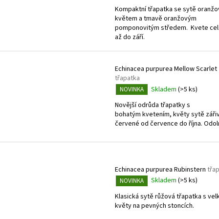
Kompaktní třapatka se sytě oranž
květem a tmavě oranžovým
pomponovitým středem. Kvete cel
až do září.
Echinacea purpurea Mellow Scarlet
třapatka
Skladem
(>5 ks)
NOVINKA
Novější odrůda třapatky s
bohatým kvetením, květy sytě záři
červené od července do října. Odol
Echinacea purpurea Rubinstern
třa
Skladem
(>5 ks)
NOVINKA
Klasická sytě růžová třapatka s vel
květy na pevných stoncích.