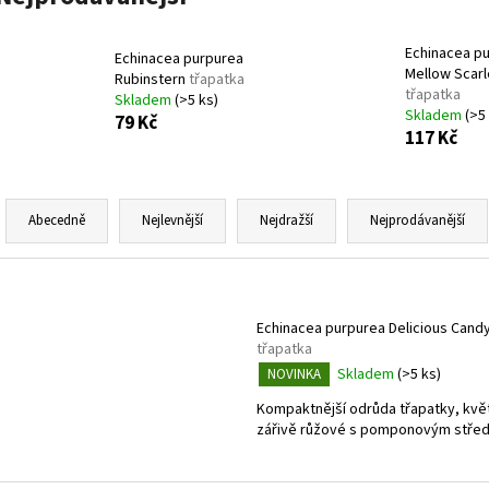
VINCA MINOR GERTRUDE JACKYLL
BARVÍNEK
VINCA MINOR BLU
MENŠÍ
59 Kč
59 Kč
Echinacea p
Echinacea purpurea
Mellow Scarl
Rubinstern
třapatka
třapatka
Skladem
(>5 ks)
Skladem
(>5
79 Kč
117 Kč
Ř
a
Abecedně
Nejlevnější
Nejdražší
Nejprodávanější
z
e
V
n
ý
Echinacea purpurea Delicious Cand
í
p
třapatka
p
i
Skladem
(>5 ks)
NOVINKA
r
s
Kompaktnější odrůda třapatky, kvě
o
p
zářivě růžové s pomponovým stře
d
r
u