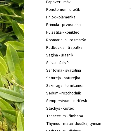
Papaver - mák
Penstemon - dračík
Phlox - plamenka
Primula - prvosenka
Pulsatilla - koniklec
Rosmarinus - rozmarýn
Rudbeckia - třapatka
Sagina - úrazník
Salvia - šalvěj
Santolina - svatolina
Satureja - saturejka
Saxifraga - lomikámen
Sedum - rozchodník
Sempervivum - netřesk
Stachys - čistec
Tanacetum - řimbaba
Thymus - mateřídouška, tymián