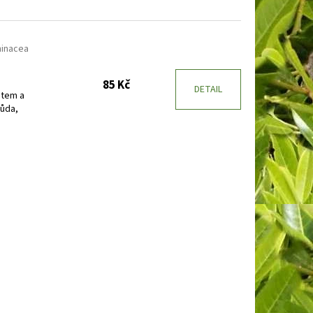
hinacea
85 Kč
DETAIL
ětem a
ůda,