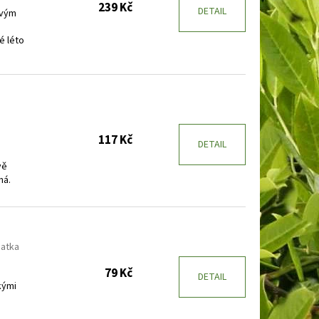
239 Kč
DETAIL
ovým
é léto
117 Kč
DETAIL
vě
ná.
patka
79 Kč
DETAIL
kými