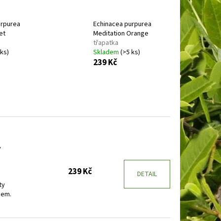
E
BARVÍNEK MENŠÍ
urpurea
Echinacea purpurea
et
Meditation Orange
třapatka
 ks)
Skladem
(>5 ks)
239 Kč
y
239 Kč
DETAIL
ty
dem.