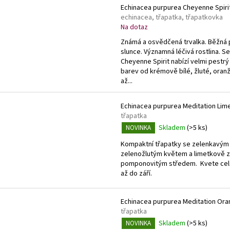
o
k
Echinacea purpurea Cheyenne Spiri
d
echinacea, třapatka, třapatkovka
t
u
Na dotaz
ů
k
Známá a osvědčená trvalka. Běžná 
t
slunce. Významná léčivá rostlina. S
Cheyenne Spirit nabízí velmi pestrý
ů
barev od krémově bílé, žluté, oran
až...
Echinacea purpurea Meditation Lim
třapatka
Skladem
(>5 ks)
NOVINKA
Kompaktní třapatky se zelenkavým
zelenožlutým květem a limetkově 
pomponovitým středem. Kvete cel
až do září.
Echinacea purpurea Meditation Or
třapatka
Skladem
(>5 ks)
NOVINKA