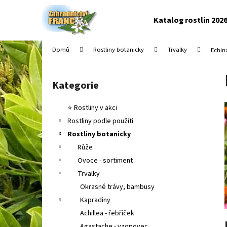
K
Přejít
na
o
Katalog rostlin 202
obsah
Zpět
Zpět
š
do
do
í
Domů
Rostliny botanicky
Trvalky
Echin
k
obchodu
obchodu
P
o
Kategorie
Přeskočit
s
kategorie
t
⭐ Rostliny v akci
r
Rostliny podle použití
a
Rostliny botanicky
n
Růže
n
Ovoce - sortiment
í
Trvalky
p
Okrasné trávy, bambusy
a
Kapradiny
n
Achillea - řebříček
e
Agastache - yzopovec