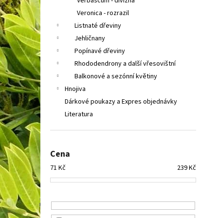
Verbascum - divizna
Veronica - rozrazil
Listnaté dřeviny
Jehličnany
Popínavé dřeviny
Rhododendrony a další vřesovištní
Balkonové a sezónní květiny
Hnojiva
Dárkové poukazy a Expres objednávky
Literatura
Cena
71
Kč
239
Kč