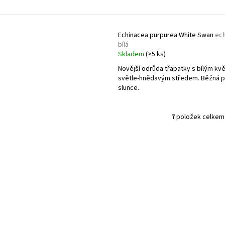
Echinacea purpurea White Swan
ec
bílá
Skladem
(>5 ks)
Novější odrůda třapatky s bílým kv
světle-hnědavým středem. Běžná p
slunce.
7
položek celkem
O
v
l
á
d
a
c
í
p
r