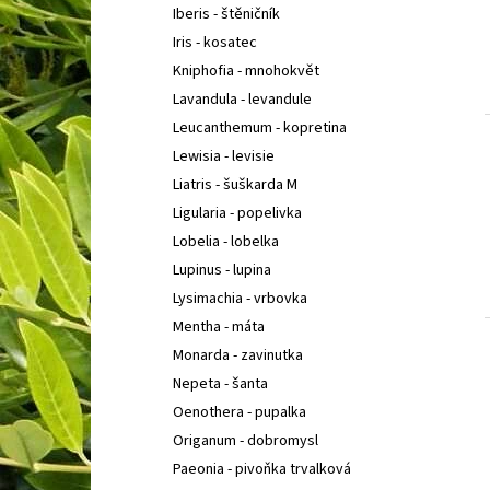
Iberis - štěničník
Iris - kosatec
Kniphofia - mnohokvět
Lavandula - levandule
Leucanthemum - kopretina
Lewisia - levisie
Liatris - šuškarda M
Ligularia - popelivka
Lobelia - lobelka
Lupinus - lupina
Lysimachia - vrbovka
Mentha - máta
Monarda - zavinutka
Nepeta - šanta
Oenothera - pupalka
Origanum - dobromysl
Paeonia - pivoňka trvalková