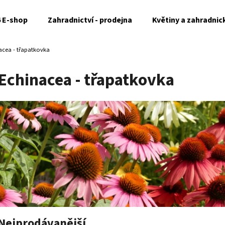
6 E-shop
Zahradnictví - prodejna
Květiny a zahradnic
acea - třapatkovka
Co potřebujete najít?
Echinacea - třapatkovka
HLEDAT
Doporučujeme
Nejprodávanější