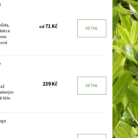
t
půda,
71 Kč
od
DETAIL
elekce
 mix
žové
e
239 Kč
DETAIL
 až
zeleným
é léto
ange