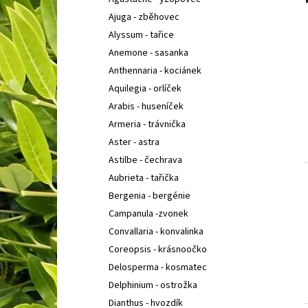
COTONEASTER PROCUMBENS QUEEN OF
l
CARPETH
SKALNÍK ZAKRSLÝ
Ajuga - zběhovec
67 Kč
Alyssum - tařice
Anemone - sasanka
Anthennaria - kociánek
Aquilegia - orlíček
Arabis - huseníček
Armeria - trávnička
Aster - astra
Astilbe - čechrava
Aubrieta - tařička
Bergenia - bergénie
Campanula -zvonek
Convallaria - konvalinka
Coreopsis - krásnoočko
Delosperma - kosmatec
Delphinium - ostrožka
Dianthus - hvozdík