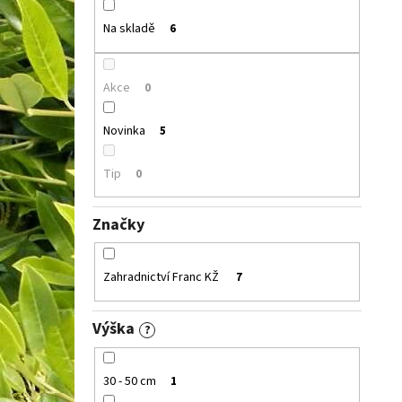
Na skladě
6
Akce
0
Novinka
5
Tip
0
Značky
Zahradnictví Franc KŽ
7
Výška
?
30 - 50 cm
1