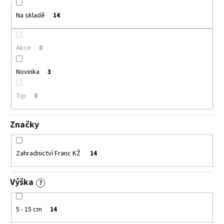
č
u
u
Na skladě
14
k
j
e
t
m
ů
Akce
0
e
Novinka
3
CRYPTOMERIA
JAPONICA
Tip
0
LITTLE
CHAMPION
KRYPTOMERIE
Značky
JAPONSKÁ
793
Kč
Zahradnictví Franc KŽ
14
Výška
?
5 - 15 cm
14