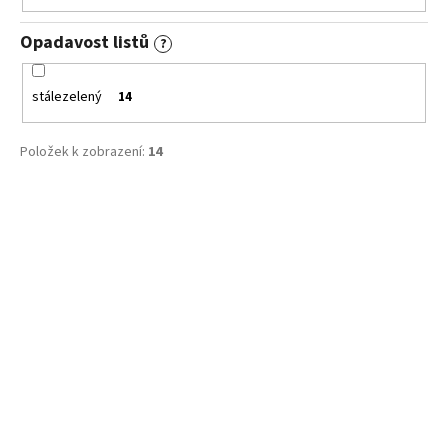
Opadavost listů
?
stálezelený
14
Položek k zobrazení:
14
V
ý
p
i
s
p
r
o
d
u