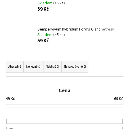
Skladem
(>5 ks)
a
59 Kč
j
í
t
Sempervivum hybridum Ford's Giant
netřesk
Skladem
(>5 ks)
?
59 Kč
Ř
a
HLEDAT
Abecedně
Nejlevnější
Nejdražší
Nejprodávanější
z
e
n
Cena
D
í
o
49
Kč
69
Kč
p
p
o
r
r
o
u
d