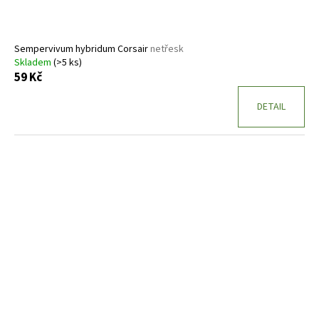
k
t
ů
Sempervivum hybridum Corsair
netřesk
Skladem
(>5 ks)
59 Kč
DETAIL