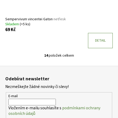
Sempervivum vincentei Gaton
netřesk
Skladem
(>5 ks)
69 Kč
DETAIL
14
položek celkem
O
v
Z
l
á
á
Odebírat newsletter
d
p
a
Nezmeškejte žádné novinky či slevy!
a
c
t
E-mail
í
í
p
Vložením e-mailu souhlasíte s
podmínkami ochrany
r
osobních údajů
v