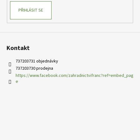
k
PŘIHLÁSIT SE
y
v
ý
p
i
s
Kontakt
u
737203731 objednávky
737203730 prodejna
https://www.facebook.com/zahradnictvifranc?ref=embed_pag
e