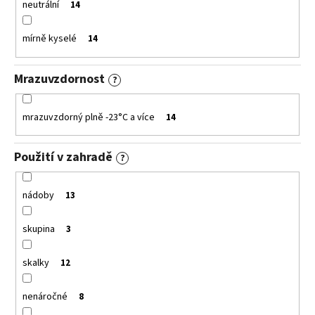
neutrální
14
mírně kyselé
14
Mrazuvzdornost
?
mrazuvzdorný plně -23°C a více
14
Použití v zahradě
?
nádoby
13
skupina
3
skalky
12
nenáročné
8