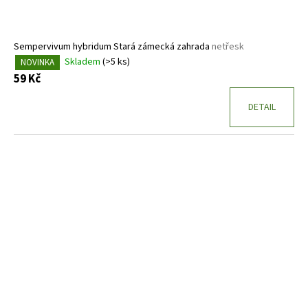
Sempervivum hybridum Stará zámecká zahrada
netřesk
Skladem
(>5 ks)
NOVINKA
59 Kč
DETAIL