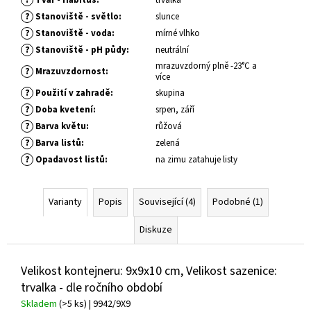
č
u
?
Stanoviště - světlo
:
slunce
j
?
Stanoviště - voda
:
mírné vlhko
e
?
Stanoviště - pH půdy
:
neutrální
m
mrazuvzdorný plně -23°C a
?
Mrazuvzdornost
:
e
více
?
Použití v zahradě
:
skupina
?
Doba kvetení
:
srpen, září
SEDUM
?
Barva květu
:
růžová
TELEPHIUM
DARK
?
Barva listů
:
zelená
MAGIC
?
Opadavost listů
:
na zimu zatahuje listy
ROZCHODNÍK
ZVRHLÝ
139
Varianty
Popis
Související (4)
Podobné (1)
Kč
Diskuze
Velikost kontejneru: 9x9x10 cm, Velikost sazenice:
trvalka - dle ročního období
Skladem
(>5 ks)
| 9942/9X9