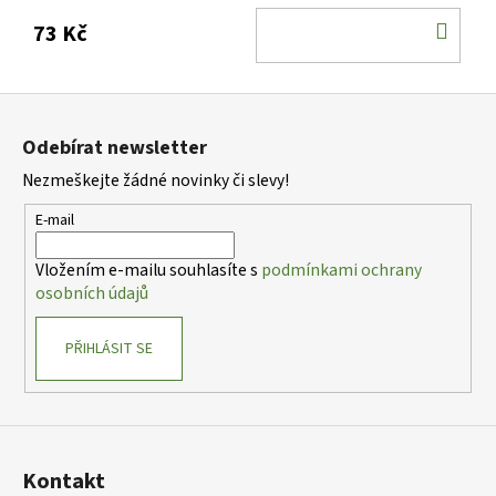
DO
73 Kč
KOŠ
Z
á
Odebírat newsletter
p
Nezmeškejte žádné novinky či slevy!
a
t
E-mail
í
Vložením e-mailu souhlasíte s
podmínkami ochrany
osobních údajů
PŘIHLÁSIT SE
Kontakt