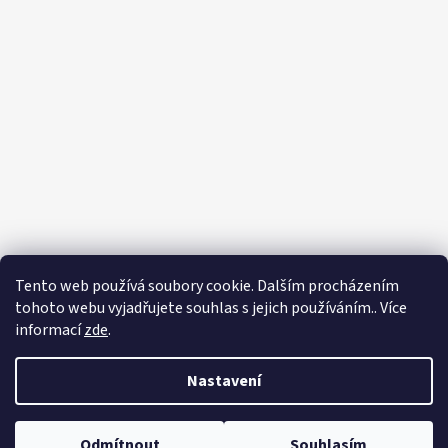
Tento web používá soubory cookie. Dalším procházením
tohoto webu vyjadřujete souhlas s jejich používáním.. Více
informací
zde
.
Nastavení
Vytvořil Shoptet
Odmítnout
Souhlasím
Copyright 2026
Zahradnictví Franc
. Všechna práva vyhrazena.