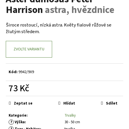
je
a
Harrison
astra, hvězdnice
0,0
z
j
5
í
hvězdiček.
Široce rostoucí, nízká astra. Květy fialově růžové se
t
žlutým středem.
?
ZVOLTE VARIANTU
HLEDAT
Kód:
9942/9X9
73 Kč
D
Měrná
o
cena:
Zeptat se
Hlídat
Sdílet
p
o
Kategorie
:
Trvalky
r
?
Výška
:
30 - 50 cm
u
?
Tvar - Habitus
:
trvalka