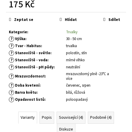
č
175 Kč
u
Měrná
j
cena:
e
Zeptat se
Hlídat
Sdílet
m
e
Kategorie
:
Trvalky
?
Výška
:
30 - 50 cm
?
Tvar - Habitus
:
trvalka
CRYPTOMERIA
?
Stanoviště - světlo
:
polostín, stín
JAPONICA
?
LITTLE
Stanoviště - voda
:
mírné vlhko
CHAMPION
?
Stanoviště - pH půdy
:
neutrální
KRYPTOMERIE
mrazuvzdorný plně -23°C a
JAPONSKÁ
?
Mrazuvzdornost
:
více
793
?
Doba kvetení
:
červenec, srpen
Kč
?
Barva květu
:
bílá, růžová
?
Opadavost listů
:
poloopadavý
Varianty
Popis
Související (4)
Podobné (4)
Diskuze