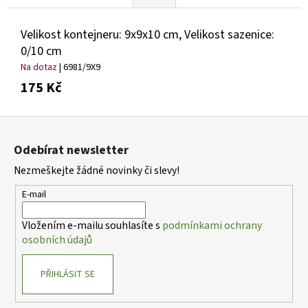
Velikost kontejneru: 9x9x10 cm, Velikost sazenice:
0/10 cm
Na dotaz
| 6981/9X9
175 Kč
Z
á
Odebírat newsletter
p
Nezmeškejte žádné novinky či slevy!
a
t
E-mail
í
Vložením e-mailu souhlasíte s
podmínkami ochrany
osobních údajů
PŘIHLÁSIT SE