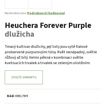
a
j
Průměrné
Neohodnoceno
Podrobnosti hodnocení
í
hodnocení
Heuchera Forever Purple
produktu
t
je
?
dlužicha
0,0
z
5
hvězdiček.
Tmavý kultivar dlužichy, její listy jsou sytě fialové
probarvené purpurovými tóny. Květ nenápadný, světle
HLEDAT
růžový až bílý. Velmi pěkná v kombinaci světle
kvetoucích trvalek a trvalek se zeleným olistěním.
D
ZVOLTE VARIANTU
o
p
o
r
Kód:
6981/9X9
u