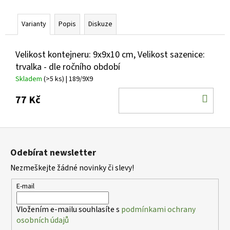
č
u
j
Varianty
Popis
Diskuze
e
m
Velikost kontejneru: 9x9x10 cm, Velikost sazenice:
e
trvalka - dle ročního období
Skladem
(>5 ks)
| 189/9X9
HEMEROCALLIS
DO
X
77 Kč
BAKABANA
KOŠ
DENIVKA
ZAHRADNÍ
Z
143
á
Kč
Odebírat newsletter
p
Nezmeškejte žádné novinky či slevy!
a
t
E-mail
í
Vložením e-mailu souhlasíte s
podmínkami ochrany
osobních údajů