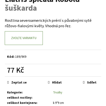
je
a
šuškarda
0,0
z
j
5
í
hvězdiček.
Rostlina severoamerických prérií s půvabnými sytě
t
růžovo-fialovými květy. Vhodná pro řez.
?
ZVOLTE VARIANTU
HLEDAT
Kód:
189/9X9
77 Kč
D
Měrná
o
cena:
Zeptat se
Hlídat
Sdílet
p
o
Kategorie
:
Trvalky
r
velikost rostliny
:
u
velikost kontejneru
:
k 9*9 cm