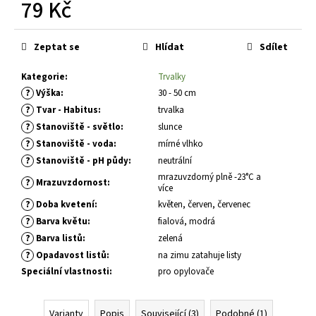
č
79 Kč
u
Měrná
j
cena:
e
Zeptat se
Hlídat
Sdílet
m
e
Kategorie
:
Trvalky
?
Výška
:
30 - 50 cm
?
Tvar - Habitus
:
trvalka
SEDUM
?
Stanoviště - světlo
:
slunce
TELEPHIUM
?
DARK
Stanoviště - voda
:
mírné vlhko
MAGIC
?
Stanoviště - pH půdy
:
neutrální
ROZCHODNÍK
mrazuvzdorný plně -23°C a
ZVRHLÝ
?
Mrazuvzdornost
:
více
139
?
Doba kvetení
:
květen, červen, červenec
Kč
?
Barva květu
:
fialová, modrá
?
Barva listů
:
zelená
?
Opadavost listů
:
na zimu zatahuje listy
Speciální vlastnosti
:
pro opylovače
Varianty
Popis
Související (3)
Podobné (1)