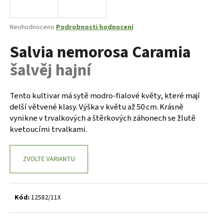
a
j
Průměrné
Neohodnoceno
Podrobnosti hodnocení
í
hodnocení
Salvia nemorosa Caramia
produktu
t
je
?
šalvěj hajní
0,0
z
5
hvězdiček.
Tento kultivar má sytě modro-fialové květy, které mají
delší větvené klasy. Výška v květu až 50 cm. Krásně
HLEDAT
vynikne v trvalkových a štěrkových záhonech se žlutě
kvetoucími trvalkami.
D
ZVOLTE VARIANTU
o
p
o
r
Kód:
12582/11X
u