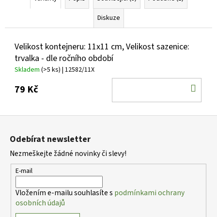
Diskuze
Velikost kontejneru: 11x11 cm, Velikost sazenice:
trvalka - dle ročního období
Skladem
(>5 ks)
| 12582/11X
DO
79 Kč
KOŠ
Z
á
Odebírat newsletter
p
Nezmeškejte žádné novinky či slevy!
a
t
E-mail
í
Vložením e-mailu souhlasíte s
podmínkami ochrany
osobních údajů