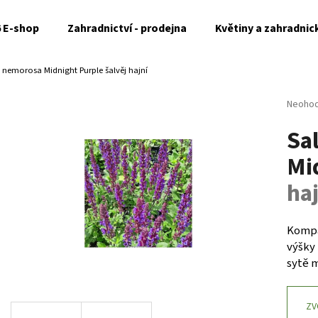
6 E-shop
Zahradnictví - prodejna
Květiny a zahradnic
a nemorosa Midnight Purple
šalvěj hajní
Co potřebujete najít?
Průměr
Neoho
hodnoc
Sa
produk
HLEDAT
je
Mi
0,0
z
haj
5
Doporučujeme
hvězdi
Kompak
výšky
sytě m
ZV