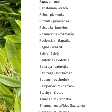
Papaver - mák
Penstemon - dračík
Phlox - plamenka
Primula - prvosenka
Pulsatilla - koniklec
Rosmarinus - rozmarýn
Rudbeckia - třapatka
Sagina - úrazník
Salvia - šalvěj
Santolina - svatolina
Satureja - saturejka
Saxifraga - lomikámen
Sedum - rozchodník
Sempervivum - netřesk
Stachys - čistec
Tanacetum - řimbaba
Thymus - mateřídouška, tymián