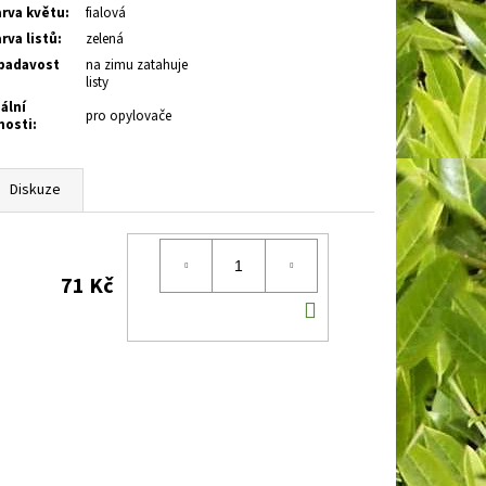
rva květu
:
fialová
rva listů
:
zelená
adavost
na zimu zatahuje
listy
ální
pro opylovače
nosti
:
Diskuze
71 Kč
DO
KOŠÍKU