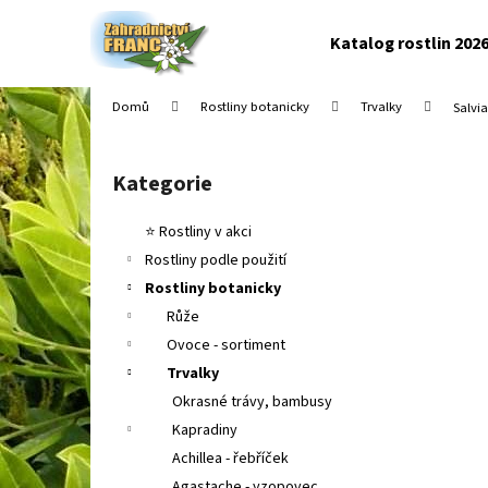
K
Přejít
na
o
Katalog rostlin 202
obsah
Zpět
Zpět
š
do
do
í
Domů
Rostliny botanicky
Trvalky
Salvi
k
obchodu
obchodu
P
o
Kategorie
Přeskočit
s
kategorie
t
⭐ Rostliny v akci
r
Rostliny podle použití
a
Rostliny botanicky
n
Růže
n
Ovoce - sortiment
í
Trvalky
p
Okrasné trávy, bambusy
a
Kapradiny
n
Achillea - řebříček
e
Agastache - yzopovec