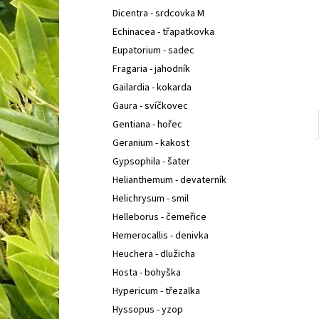
Dicentra - srdcovka M
Echinacea - třapatkovka
Eupatorium - sadec
Fragaria - jahodník
Gailardia - kokarda
Gaura - svíčkovec
Gentiana - hořec
Geranium - kakost
Gypsophila - šater
Helianthemum - devaterník
Helichrysum - smil
Helleborus - čemeřice
Hemerocallis - denivka
Heuchera - dlužicha
Hosta - bohyška
Hypericum - třezalka
Hyssopus - yzop