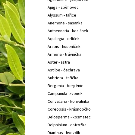
BUDDLEIA DAVIDII PRINCE CHARMING
KOMULE
l
DAVIDOVA
Ajuga - zběhovec
149 Kč
Alyssum - tařice
Anemone - sasanka
Anthennaria - kociánek
Aquilegia - orlíček
Arabis - huseníček
Armeria - trávnička
Aster - astra
Astilbe - čechrava
Aubrieta - tařička
Bergenia - bergénie
Campanula -zvonek
Convallaria - konvalinka
Coreopsis - krásnoočko
Delosperma - kosmatec
Delphinium - ostrožka
Dianthus - hvozdík