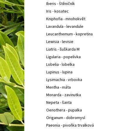
Iberis - štěničník
Iris - kosatec
Kniphofia - mnohokvět
Lavandula - levandule
Leucanthemum - kopretina
Lewisia - levisie
Liatris - šuškarda M
Ligularia - popelivka
Lobelia - lobelka
Lupinus - lupina
Lysimachia - vrbovka
Mentha - máta
Monarda - zavinutka
Nepeta - šanta
Oenothera - pupalka
Origanum - dobromysl
Paeonia - pivoňka trvalková