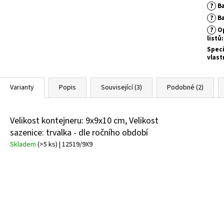
?
Ba
?
Ba
?
Op
listů
:
Speci
vlast
Varianty
Popis
Související (3)
Podobné (2)
Velikost kontejneru: 9x9x10 cm, Velikost
sazenice: trvalka - dle ročního období
Skladem
(>5 ks)
| 12519/9X9