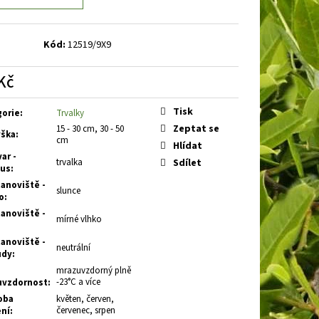
BOOBY RUBY
DENIVKA
Kód:
12519/9X9
Kč
á
Tisk
gorie
:
Trvalky
Zeptat se
15 - 30 cm, 30 - 50
ška
:
cm
Hlídat
ar -
trvalka
Sdílet
tus
:
anoviště -
slunce
o
:
anoviště -
mírné vlhko
anoviště -
neutrální
ůdy
:
mrazuvzdorný plně
-23°C a více
uvzdornost
:
oba
květen, červen,
červenec, srpen
ení
: