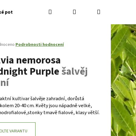
Hledat
Přihlášení
Nákupní
ké potřeby
Kontakty
Jak nakupovat
Zahradník
košík
né
dnoceno
Podrobnosti hodnocení
ení
lvia nemorosa
tu
dnight Purple
šalvěj
ní
ček.
tní kultivar šalvěje zahradní, dorůstá
 kolem 20-40 cm. Květy jsou nápadně velké,
odrofialové,stonky tmavě fialové, klasy větší.
Následující
OLTE VARIANTU