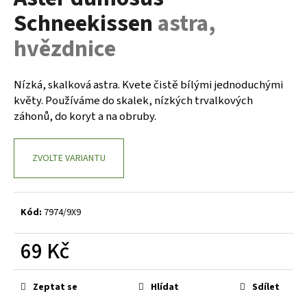
je
a
Schneekissen
astra,
0,0
z
j
hvězdnice
5
í
hvězdiček.
t
Nízká, skalková astra. Kvete čistě bílými jednoduchými
?
květy. Používáme do skalek, nízkých trvalkových
záhonů, do koryt a na obruby.
ZVOLTE VARIANTU
HLEDAT
Kód:
7974/9X9
D
o
69 Kč
p
o
Měrná
r
cena:
Zeptat se
Hlídat
Sdílet
u