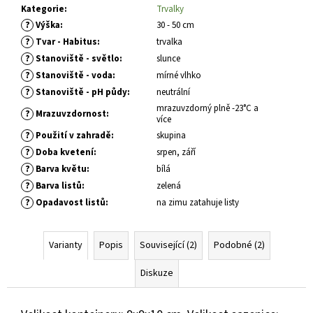
č
Kategorie
:
Trvalky
u
?
Výška
:
30 - 50 cm
j
?
Tvar - Habitus
:
trvalka
e
?
Stanoviště - světlo
:
slunce
m
?
Stanoviště - voda
:
mírné vlhko
e
?
Stanoviště - pH půdy
:
neutrální
mrazuvzdorný plně -23°C a
?
Mrazuvzdornost
:
CYTISUS
více
X
?
Použití v zahradě
:
skupina
SCOPARIUS
?
Doba kvetení
:
srpen, září
LENA
ČILIMNÍK,
?
Barva květu
:
bílá
JANOVEC
?
Barva listů
:
zelená
289
?
Opadavost listů
:
na zimu zatahuje listy
Kč
Varianty
Popis
Související (2)
Podobné (2)
Diskuze