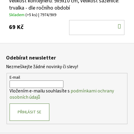
Velikost kontejneru: 9x9x10 cm, Velikost sazenice:
trvalka - dle ročního období
Skladem
(>5 ks)
| 7974/9X9
DO
69 Kč
KOŠ
Z
á
Odebírat newsletter
p
Nezmeškejte žádné novinky či slevy!
a
t
E-mail
í
Vložením e-mailu souhlasíte s
podmínkami ochrany
osobních údajů
PŘIHLÁSIT SE