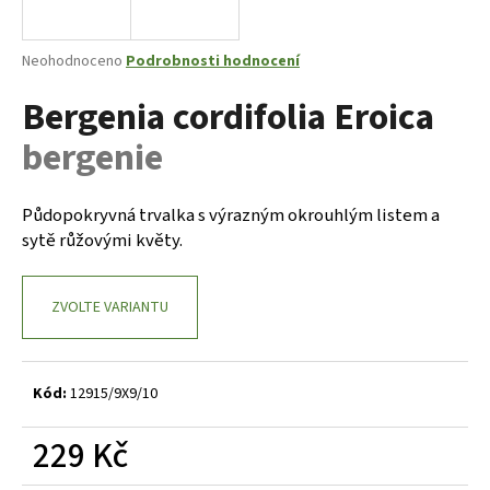
a
j
Průměrné
Neohodnoceno
Podrobnosti hodnocení
í
hodnocení
Bergenia cordifolia Eroica
produktu
t
je
?
bergenie
0,0
z
5
hvězdiček.
Půdopokryvná trvalka s výrazným okrouhlým listem a
sytě růžovými květy.
HLEDAT
ZVOLTE VARIANTU
D
o
p
Kód:
12915/9X9/10
o
r
229 Kč
u
Měrná