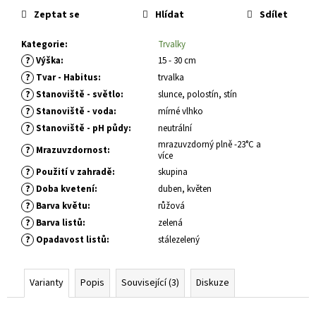
č
cena:
Zeptat se
Hlídat
Sdílet
u
j
Kategorie
:
Trvalky
e
?
Výška
:
15 - 30 cm
m
e
?
Tvar - Habitus
:
trvalka
?
Stanoviště - světlo
:
slunce, polostín, stín
?
Stanoviště - voda
:
mírné vlhko
CRYPTOMERIA
?
Stanoviště - pH půdy
:
neutrální
JAPONICA
LITTLE
mrazuvzdorný plně -23°C a
?
Mrazuvzdornost
:
CHAMPION
více
KRYPTOMERIE
?
Použití v zahradě
:
skupina
JAPONSKÁ
?
Doba kvetení
:
duben, květen
793
?
Barva květu
:
růžová
Kč
?
Barva listů
:
zelená
?
Opadavost listů
:
stálezelený
Varianty
Popis
Související (3)
Diskuze