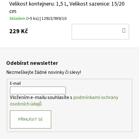
Velikost kontejneru: 1,5 L, Velikost sazenice: 15/20
cm
Skladem
(>5 ks)
| 12915/9X9/10
DO
229 Kč
KOŠ
Z
á
Odebírat newsletter
p
Nezmeškejte žádné novinky či slevy!
a
t
E-mail
í
Vložením e-mailu souhlasíte s
podmínkami ochrany
osobních údajů
PŘIHLÁSIT SE