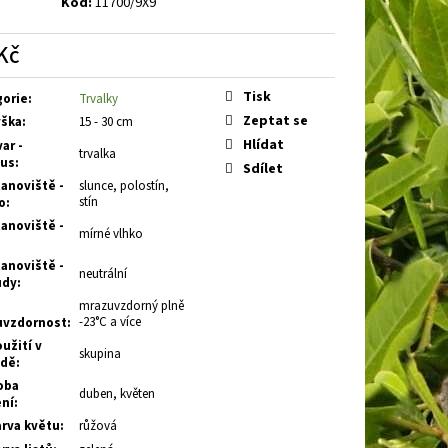
Kód:
11700/9X9
BAKABANA
DENIVKA
Kč
á
Tisk
gorie
:
Trvalky
Zeptat se
ška
:
15 - 30 cm
Hlídat
ar -
trvalka
tus
:
Sdílet
anoviště -
slunce, polostín,
stín
o
:
anoviště -
mírné vlhko
anoviště -
neutrální
ůdy
:
mrazuvzdorný plně
-23°C a více
uvzdornost
:
užití v
skupina
adě
:
oba
duben, květen
ení
:
rva květu
:
růžová