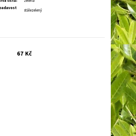
rva listů
:
zelená
adavost
stálezelený
67 Kč