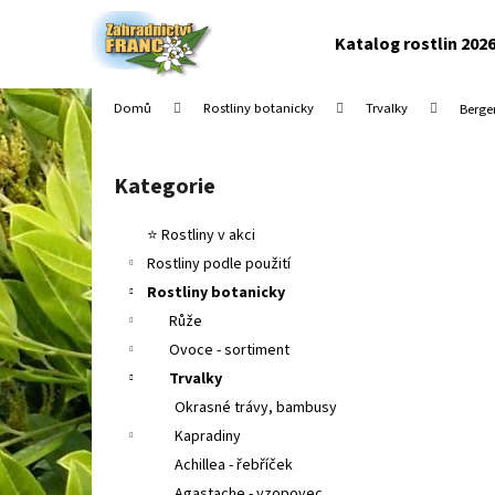
K
Přejít
na
o
Katalog rostlin 202
obsah
Zpět
Zpět
š
do
do
í
Domů
Rostliny botanicky
Trvalky
Berge
k
obchodu
obchodu
P
o
Kategorie
Přeskočit
s
kategorie
t
⭐ Rostliny v akci
r
Rostliny podle použití
a
Rostliny botanicky
n
Růže
n
Ovoce - sortiment
í
Trvalky
p
Okrasné trávy, bambusy
a
Kapradiny
n
Achillea - řebříček
e
Agastache - yzopovec