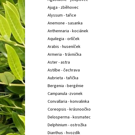
SEDUM TELEPHIUM SEDUCTION CHERRY
l
CHOCOLATE
ROZCHODNÍK NACHOVÝ
Ajuga - zběhovec
97 Kč
Alyssum - tařice
Anemone - sasanka
Anthennaria - kociánek
Aquilegia - orlíček
Arabis - huseníček
Armeria - trávnička
Aster - astra
Astilbe - čechrava
Aubrieta - tařička
Bergenia - bergénie
Campanula -zvonek
Convallaria - konvalinka
Coreopsis - krásnoočko
Delosperma - kosmatec
Delphinium - ostrožka
Dianthus - hvozdík