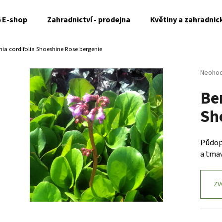
6 E-shop
Zahradnictví - prodejna
Květiny a zahradnic
nia cordifolia Shoeshine Rose
bergenie
Co potřebujete najít?
Průměr
Neoho
hodnoc
Ber
produk
HLEDAT
je
Sh
0,0
z
5
Doporučujeme
hvězdi
Půdop
a tma
ZV