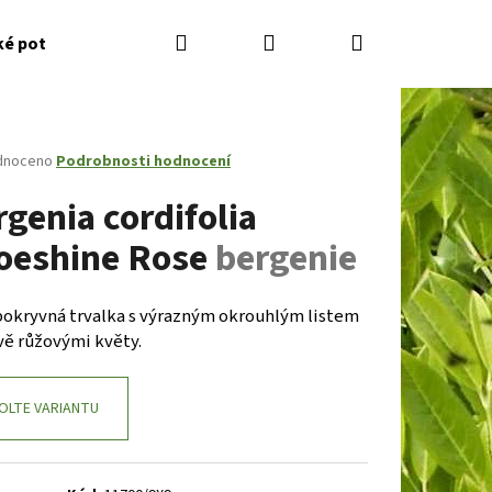
Hledat
Přihlášení
Nákupní
ké potřeby
Kontakty
Jak nakupovat
Zahradník
košík
né
dnoceno
Podrobnosti hodnocení
ení
genia cordifolia
tu
oeshine Rose
bergenie
ček.
okryvná trvalka s výrazným okrouhlým listem
vě růžovými květy.
OLTE VARIANTU
Následující