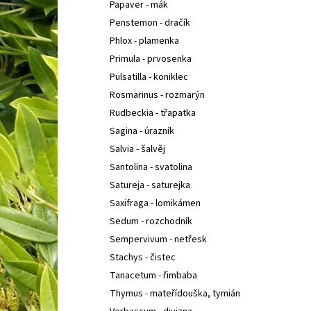
Papaver - mák
Penstemon - dračík
Phlox - plamenka
Primula - prvosenka
Pulsatilla - koniklec
Rosmarinus - rozmarýn
Rudbeckia - třapatka
Sagina - úrazník
Salvia - šalvěj
Santolina - svatolina
Satureja - saturejka
Saxifraga - lomikámen
Sedum - rozchodník
Sempervivum - netřesk
Stachys - čistec
Tanacetum - řimbaba
Thymus - mateřídouška, tymián