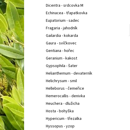
Dicentra - srdcovka M
Echinacea - třapatkovka
Eupatorium - sadec
Fragaria - jahodník
Gailardia - kokarda
Gaura - svíčkovec
Gentiana - hořec
Geranium - kakost
Gypsophila - šater
Helianthemum - devaterník
Helichrysum - smil
Helleborus - čemeřice
Hemerocallis - denivka
Heuchera - dlužicha
Hosta - bohyška
Hypericum - třezalka
Hyssopus - yzop