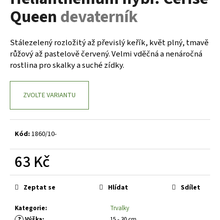
je
a
Queen
devaterník
0,0
z
j
5
í
hvězdiček.
Stálezelený rozložitý až převislý keřík, květ plný, tmavě
t
růžový až pastelově červený. Velmi vděčná a nenáročná
?
rostlina pro skalky a suché zídky.
ZVOLTE VARIANTU
HLEDAT
Kód:
1860/10-
D
63 Kč
o
Měrná
p
cena:
o
Zeptat se
Hlídat
Sdílet
r
Kategorie
:
Trvalky
u
?
Výška
:
15 - 30 cm