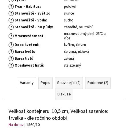
č
u
?
Tvar - Habitus
:
polokeř
j
?
Stanoviště - světlo
:
slunce
e
?
Stanoviště - voda
:
sucho
m
?
Stanoviště - pH půdy
:
zásadité, neutrální
e
mrazuvzdorný plně -23°C a
?
Mrazuvzdornost
:
více
?
Doba kvetení
:
květen, červen
SEDUM
?
Barva květu
:
červená, růžová
TELEPHIUM
SEDUCTION
?
Barva listů
:
zelená
ROSE
?
Opadavost listů
:
stálezelený
CHARM
ROZCHODNÍK
NACHOVÝ
Varianty
Popis
Související (2)
Podobné (2)
97
Kč
Diskuze
Velikost kontejneru: 10,5 cm, Velikost sazenice:
trvalka - dle ročního období
Na dotaz
| 1860/10-