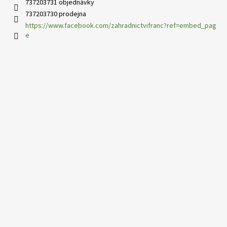
737203731 objednávky
737203730 prodejna
https://www.facebook.com/zahradnictvifranc?ref=embed_pag
e