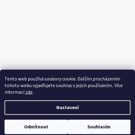
Tento web používá soubory cookie. Dalším procházením
tohoto webu vyjadřujete souhlas s jejich používáním.. Více
informací
zde
.
Nastavení
Vytvořil Shoptet
Odmítnout
Souhlasím
Copyright 2026
Zahradnictví Franc
. Všechna práva vyhrazena.