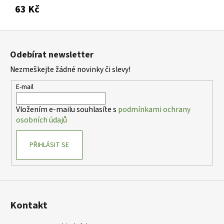
63 Kč
Z
á
Odebírat newsletter
p
Nezmeškejte žádné novinky či slevy!
a
t
E-mail
í
Vložením e-mailu souhlasíte s
podmínkami ochrany
osobních údajů
PŘIHLÁSIT SE
Kontakt