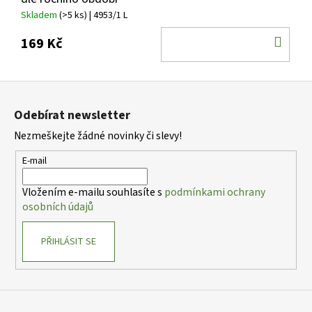
Skladem
(>5 ks)
| 4953/1 L
DO
169 Kč
KOŠ
Z
á
Odebírat newsletter
p
Nezmeškejte žádné novinky či slevy!
a
t
E-mail
í
Vložením e-mailu souhlasíte s
podmínkami ochrany
osobních údajů
PŘIHLÁSIT SE