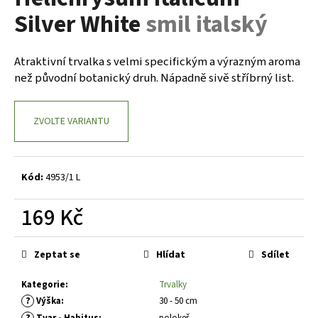
je
a
Silver White
smil italský
0,0
z
j
5
í
hvězdiček.
Atraktivní trvalka s velmi specifickým a výrazným aroma
t
než původní botanický druh. Nápadně sivě stříbrný list.
?
ZVOLTE VARIANTU
HLEDAT
Kód:
4953/1 L
169 Kč
D
Měrná
o
cena:
Zeptat se
Hlídat
Sdílet
p
o
Kategorie
:
Trvalky
r
?
Výška
:
30 - 50 cm
u
?
Tvar - Habitus
:
polokeř