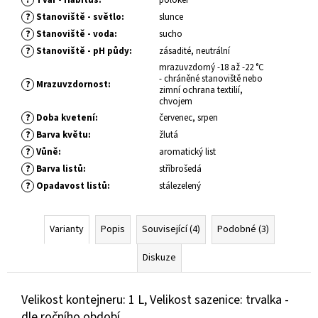
č
u
?
Stanoviště - světlo
:
slunce
j
?
Stanoviště - voda
:
sucho
e
?
Stanoviště - pH půdy
:
zásadité, neutrální
m
mrazuvzdorný -18 až -22 °C
e
- chráněné stanoviště nebo
?
Mrazuvzdornost
:
zimní ochrana textilií,
chvojem
?
Doba kvetení
:
červenec, srpen
SEDUM
TELEPHIUM
?
Barva květu
:
žlutá
DARK
?
Vůně
:
aromatický list
MAGIC
?
ROZCHODNÍK
Barva listů
:
stříbrošedá
ZVRHLÝ
?
Opadavost listů
:
stálezelený
139
Kč
Varianty
Popis
Související (4)
Podobné (3)
Diskuze
Velikost kontejneru: 1 L, Velikost sazenice: trvalka -
dle ročního období