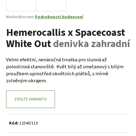
a
j
Průměrné
Neohodnoceno
Podrobnosti hodnocení
í
hodnocení
Hemerocallis x Spacecoast
produktu
t
je
?
White Out
denivka zahradní
0,0
z
5
hvězdiček.
Velmi efektní, nenáročná trvalka pro slunná až
polostinná stanoviště. Květ bílý až smetanový s bílým
HLEDAT
proužkem uprostřed okvětních plátků, s mírně
zvlněným okrajem.
D
ZVOLTE VARIANTU
o
p
o
r
Kód:
12540/11X
u