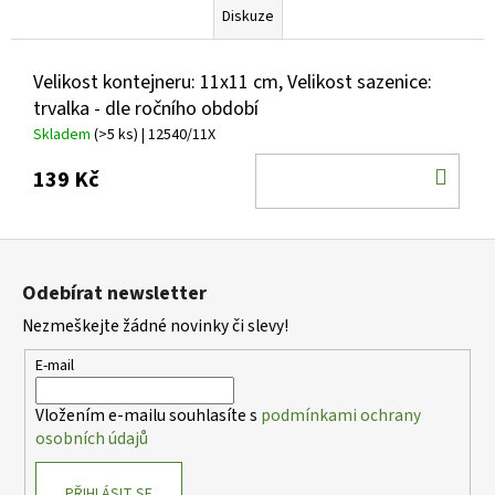
Diskuze
Velikost kontejneru: 11x11 cm, Velikost sazenice:
trvalka - dle ročního období
Skladem
(>5 ks)
| 12540/11X
DO
139 Kč
KOŠ
Z
á
Odebírat newsletter
p
Nezmeškejte žádné novinky či slevy!
a
t
E-mail
í
Vložením e-mailu souhlasíte s
podmínkami ochrany
osobních údajů
PŘIHLÁSIT SE