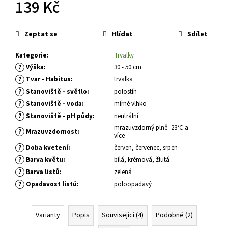
č
139 Kč
u
Měrná
j
cena:
e
Zeptat se
Hlídat
Sdílet
m
e
Kategorie
:
Trvalky
?
Výška
:
30 - 50 cm
?
Tvar - Habitus
:
trvalka
BUDDLEIA
?
Stanoviště - světlo
:
polostín
DAVIDII
?
PRINCE
Stanoviště - voda
:
mírné vlhko
CHARMING
?
Stanoviště - pH půdy
:
neutrální
KOMULE
mrazuvzdorný plně -23°C a
DAVIDOVA
?
Mrazuvzdornost
:
více
149
?
Doba kvetení
:
červen, červenec, srpen
Kč
?
Barva květu
:
bílá, krémová, žlutá
?
Barva listů
:
zelená
?
Opadavost listů
:
poloopadavý
Varianty
Popis
Související (4)
Podobné (2)