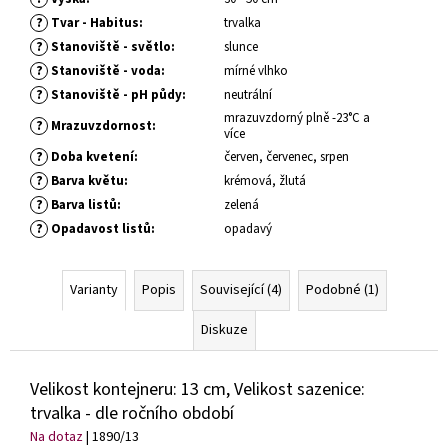
č
u
?
Tvar - Habitus
:
trvalka
j
?
Stanoviště - světlo
:
slunce
e
?
Stanoviště - voda
:
mírné vlhko
m
?
Stanoviště - pH půdy
:
neutrální
e
mrazuvzdorný plně -23°C a
?
Mrazuvzdornost
:
více
?
Doba kvetení
:
červen, červenec, srpen
HEMEROCALLIS
?
Barva květu
:
krémová, žlutá
X
BAKABANA
?
Barva listů
:
zelená
DENIVKA
?
Opadavost listů
:
opadavý
ZAHRADNÍ
143
Kč
Varianty
Popis
Související (4)
Podobné (1)
Diskuze
Velikost kontejneru: 13 cm, Velikost sazenice:
trvalka - dle ročního období
Na dotaz
| 1890/13