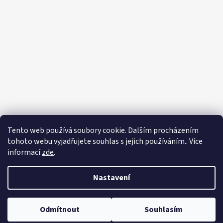
Tento web používá soubory cookie. Dalším procházením
tohoto webu vyjadřujete souhlas s jejich používáním.. Více
informací
zde
.
Nastavení
Vytvořil Shoptet
Odmítnout
Souhlasím
Copyright 2026
Zahradnictví Franc
. Všechna práva vyhrazena.