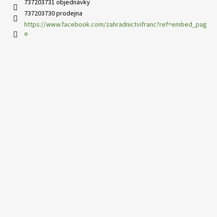
737203731 objednávky
737203730 prodejna
https://www.facebook.com/zahradnictvifranc?ref=embed_pag
e