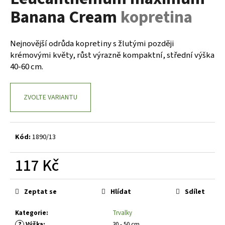
je
a
Banana Cream
kopretina
0,0
z
j
5
í
hvězdiček.
Nejnovější odrůda kopretiny s žlutými později
t
krémovými květy, růst výrazně kompaktní, střední výška
?
40-60 cm.
ZVOLTE VARIANTU
HLEDAT
Kód:
1890/13
D
117 Kč
o
Měrná
p
cena:
o
Zeptat se
Hlídat
Sdílet
r
Kategorie
:
Trvalky
u
?
Výška
:
30 - 50 cm