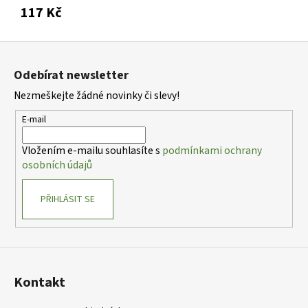
117 Kč
Z
á
Odebírat newsletter
p
Nezmeškejte žádné novinky či slevy!
a
t
E-mail
í
Vložením e-mailu souhlasíte s
podmínkami ochrany
osobních údajů
PŘIHLÁSIT SE
Kontakt