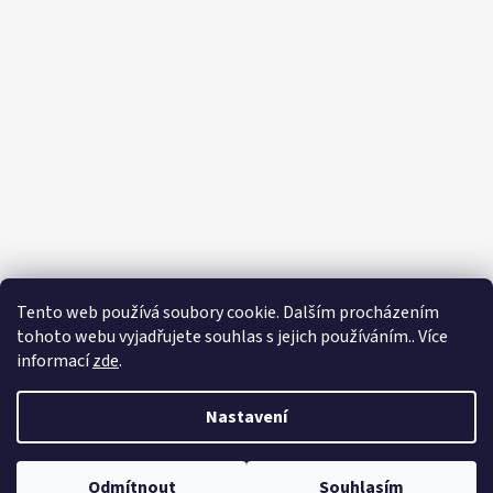
Tento web používá soubory cookie. Dalším procházením
tohoto webu vyjadřujete souhlas s jejich používáním.. Více
informací
zde
.
Nastavení
Vytvořil Shoptet
Odmítnout
Souhlasím
Copyright 2026
Zahradnictví Franc
. Všechna práva vyhrazena.