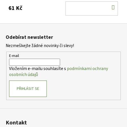
DO
61 Kč
KOŠ
Z
á
Odebírat newsletter
p
Nezmeškejte žádné novinky či slevy!
a
t
E-mail
í
Vložením e-mailu souhlasíte s
podmínkami ochrany
osobních údajů
PŘIHLÁSIT SE
Kontakt