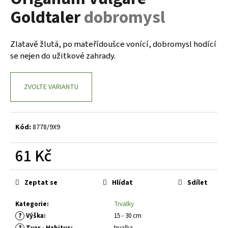
je
a
Goldtaler
dobromysl
0,0
z
j
5
í
hvězdiček.
Zlatavě žlutá, po mateřídoušce vonící, dobromysl hodící
t
se nejen do užitkové zahrady.
?
ZVOLTE VARIANTU
HLEDAT
Kód:
8778/9X9
61 Kč
D
Měrná
o
cena:
Zeptat se
Hlídat
Sdílet
p
o
Kategorie
:
Trvalky
r
?
Výška
:
15 - 30 cm
u
?
Tvar - Habitus
:
trvalka