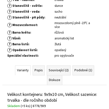
č
u
?
Stanoviště - světlo
:
slunce
j
?
Stanoviště - voda
:
sucho
e
?
Stanoviště - pH půdy
:
neutrální
m
mrazuvzdorný plně -23°C a
?
Mrazuvzdornost
:
e
více
?
Barva květu
:
růžová
?
Vůně
:
aromatický list
SEDUM
?
Barva listů
:
žlutá
TELEPHIUM
SEDUCTION
?
Opadavost listů
:
opadavý
ROSE
Speciální vlastnosti
:
pro opylovače
CHARM
ROZCHODNÍK
NACHOVÝ
Varianty
Popis
Související (2)
Podobné (1)
97
Kč
Diskuze
Velikost kontejneru: 9x9x10 cm, Velikost sazenice:
trvalka - dle ročního období
Skladem
(>5 ks)
| 8778/9X9