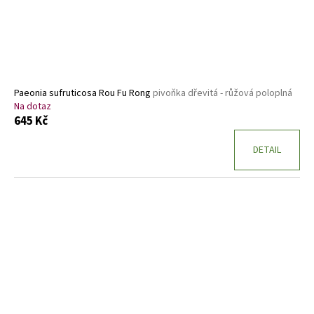
Paeonia sufruticosa Rou Fu Rong
pivoňka dřevitá - růžová poloplná
Na dotaz
645 Kč
DETAIL