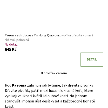
Paeonia sufruticosa Yin Hong Qiao dui
pivoňka dřevitá - tmavě
růžová, poloplná
Na dotaz
645 Kč
DETAIL
8
položek celkem
O
v
Rod
Paeonia
zahrnuje jak bylinné, tak dřevité pivoňky.
l
Dřevité pivoňky patří mezi luxusní okrasné keře, které
á
vynikají velikostí květů i dlouhověkostí. Na jednom
d
stanovišti mohou růst desítky let a každoročně bohatě
a
kvést.
c