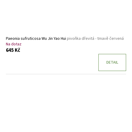
Paeonia sufruticosa Wu Jin Yao Hui
pivoňka dřevitá - tmavě červená
Na dotaz
645 Kč
DETAIL