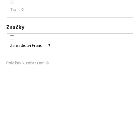
Tip
0
Značky
Zahradictví Franc
7
Položek k zobrazení:
8
V
ý
p
i
s
p
r
o