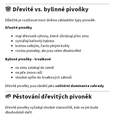
í
🌸 Dřevité vs. bylinné pivoňky
p
r
Důležité je rozlišovat mezi dvěma základními typy pivoněk:
v
k
Dřevité pivoňky
y
mají dřevnaté výhony, které zůstávají přes zimu
v
vytvářejí keřovitý habitus
ý
kvetou velkými, často plnými květy
p
rostou pomaleji, ale jsou velmi dlouhověké
i
Bylinné pivoňky - trvalkové
s
u
na zimu zatahují do země
na jaře znovu raší
vhodné spíše do trvalkových záhonů
Dřevité pivoňky jsou ideální jako
solitérní dominanta zahrady
.
🌱 Pěstování dřevitých pivoněk
Dřevité pivoňky vyžadují vhodné stanoviště, kde se jim bude
dlouhodobě dařit.