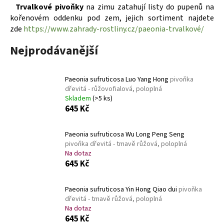
Trvalkové pivoňky
na zimu zatahují listy do pupenů na
a
kořenovém oddenku pod zem, jejich sortiment najdete
j
zde
https://www.zahrady-rostliny.cz/paeonia-trvalkové/
í
Nejprodávanější
t
?
Paeonia sufruticosa Luo Yang Hong
pivoňka
dřevitá - růžovofialová, poloplná
Skladem
(>5 ks)
645 Kč
HLEDAT
Paeonia sufruticosa Wu Long Peng Seng
pivoňka dřevitá - tmavě růžová, poloplná
Na dotaz
D
645 Kč
o
p
Paeonia sufruticosa Yin Hong Qiao dui
pivoňka
o
dřevitá - tmavě růžová, poloplná
r
Na dotaz
u
645 Kč