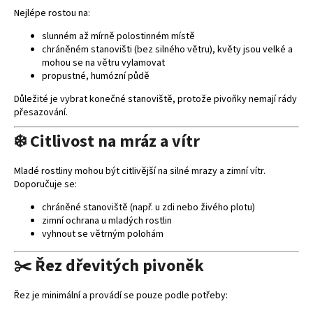
Nejlépe rostou na:
slunném až mírně polostinném místě
chráněném stanovišti (bez silného větru), květy jsou velké a
mohou se na větru vylamovat
propustné, humózní půdě
Důležité je vybrat konečné stanoviště, protože pivoňky nemají rády
přesazování.
❄️ Citlivost na mráz a vítr
Mladé rostliny mohou být citlivější na silné mrazy a zimní vítr.
Doporučuje se:
chráněné stanoviště (např. u zdi nebo živého plotu)
zimní ochrana u mladých rostlin
vyhnout se větrným polohám
✂️ Řez dřevitých pivoněk
Řez je minimální a provádí se pouze podle potřeby: