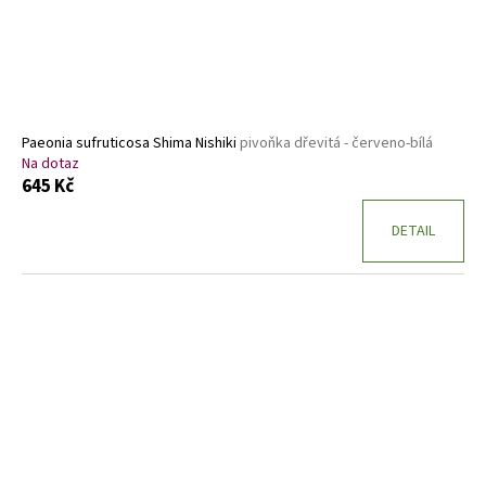
Paeonia sufruticosa Shima Nishiki
pivoňka dřevitá - červeno-bílá
Na dotaz
645 Kč
DETAIL