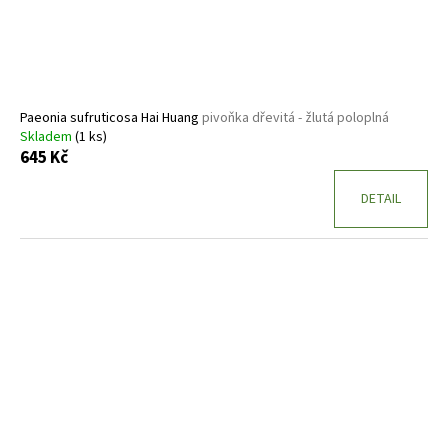
d
u
k
t
ů
Paeonia sufruticosa Hai Huang
pivoňka dřevitá - žlutá poloplná
Skladem
(1 ks)
645 Kč
DETAIL