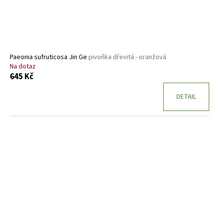
Paeonia sufruticosa Jin Ge
pivoňka dřevitá - oranžová
Na dotaz
645 Kč
DETAIL