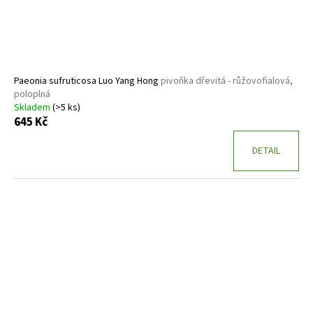
Paeonia sufruticosa Luo Yang Hong
pivoňka dřevitá - růžovofialová,
poloplná
Skladem
(>5 ks)
645 Kč
DETAIL