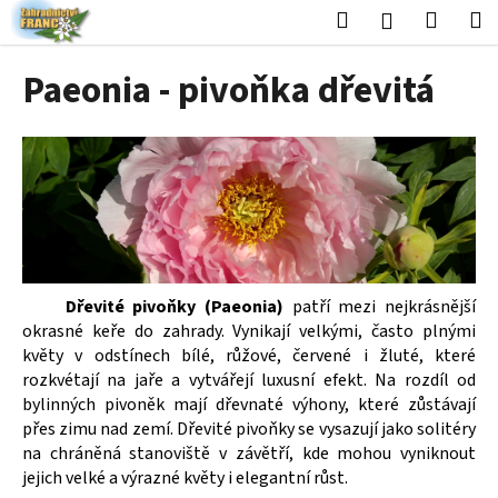
K
Přejít
Hledat
Nákup
M
Přihlášení
na
o
obsah
Zpět
Zpět
košík
š
Paeonia - pivoňka dřevitá
í
C
k
o
p
o
t
ř
e
Dřevité pivoňky (Paeonia)
patří mezi nejkrásnější
b
okrasné keře do zahrady. Vynikají velkými, často plnými
u
květy v odstínech bílé, růžové, červené i žluté, které
j
rozkvétají na jaře a vytvářejí luxusní efekt. Na rozdíl od
e
bylinných pivoněk mají dřevnaté výhony, které zůstávají
přes zimu nad zemí. Dřevité pivoňky se vysazují jako solitéry
t
na chráněná stanoviště v závětří, kde mohou vyniknout
e
jejich velké a výrazné květy i elegantní růst.
n