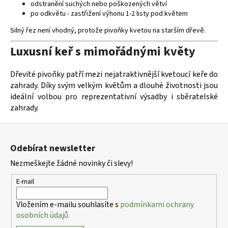
odstranění suchých nebo poškozených větví
po odkvětu - zastřižení výhonu 1-2 listy pod květem
Silný řez není vhodný, protože pivoňky kvetou na starším dřevě.
Luxusní keř s mimořádnými květy
Dřevité pivoňky patří mezi nejatraktivnější kvetoucí keře do
zahrady. Díky svým velkým květům a dlouhé životnosti jsou
ideální volbou pro reprezentativní výsadby i sběratelské
zahrady.
Z
á
Odebírat newsletter
p
Nezmeškejte žádné novinky či slevy!
a
t
E-mail
í
Vložením e-mailu souhlasíte s
podmínkami ochrany
osobních údajů