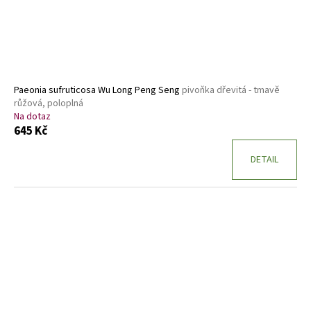
Paeonia sufruticosa Wu Long Peng Seng
pivoňka dřevitá - tmavě
růžová, poloplná
Na dotaz
645 Kč
DETAIL