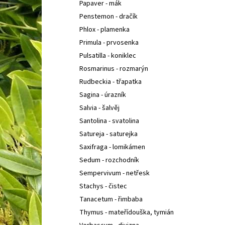
Papaver - mák
Penstemon - dračík
Phlox - plamenka
Primula - prvosenka
Pulsatilla - koniklec
Rosmarinus - rozmarýn
Rudbeckia - třapatka
Sagina - úrazník
Salvia - šalvěj
Santolina - svatolina
Satureja - saturejka
Saxifraga - lomikámen
Sedum - rozchodník
Sempervivum - netřesk
Stachys - čistec
Tanacetum - řimbaba
Thymus - mateřídouška, tymián