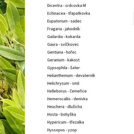
Dicentra - srdcovka M
Echinacea - třapatkovka
Eupatorium - sadec
Fragaria - jahodník
Gailardia - kokarda
Gaura - svíčkovec
Gentiana - hořec
Geranium - kakost
Gypsophila - šater
Helianthemum - devaterník
Helichrysum - smil
Helleborus - čemeřice
Hemerocallis - denivka
Heuchera - dlužicha
Hosta - bohyška
Hypericum - třezalka
Hyssopus - yzop