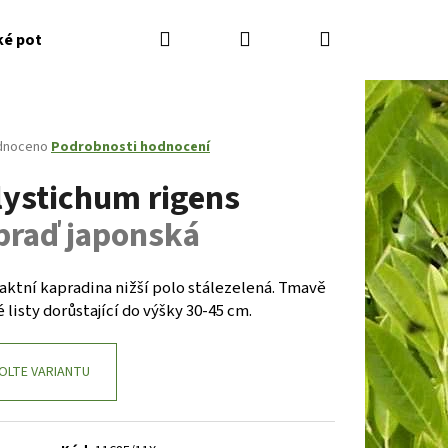
Hledat
Přihlášení
Nákupní
ké potřeby
Kontakty
Jak nakupovat
Zahradník
košík
né
dnoceno
Podrobnosti hodnocení
ení
lystichum rigens
tu
praď japonská
ček.
ktní kapradina nižší polo stálezelená. Tmavě
 listy dorůstající do výšky 30-45 cm.
OLTE VARIANTU
Následující