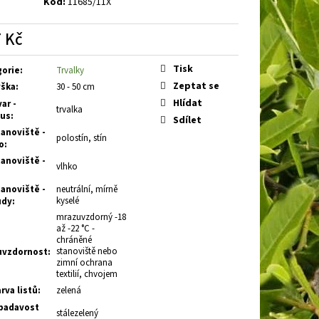
Kód:
11685/11X
 EARLY WHITE
PLAMENKA
 Kč
á
Tisk
gorie
:
Trvalky
Zeptat se
ška
:
30 - 50 cm
Hlídat
ar -
trvalka
tus
:
Sdílet
anoviště -
polostín, stín
o
:
anoviště -
vlhko
anoviště -
neutrální, mírně
kyselé
ůdy
:
mrazuvzdorný -18
až -22 °C -
chráněné
stanoviště nebo
uvzdornost
:
zimní ochrana
textilií, chvojem
rva listů
:
zelená
adavost
stálezelený