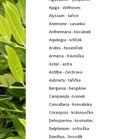
IBERIS SEMPERVIRENS APPEN-ETZ
IBERKA
l
STÁLEZELENÁ, ŠTĚNIČNÍK
Ajuga - zběhovec
67 Kč
Alyssum - tařice
Anemone - sasanka
Anthennaria - kociánek
Aquilegia - orlíček
Arabis - huseníček
Armeria - trávnička
Aster - astra
Astilbe - čechrava
Aubrieta - tařička
Bergenia - bergénie
Campanula -zvonek
Convallaria - konvalinka
Coreopsis - krásnoočko
Delosperma - kosmatec
Delphinium - ostrožka
Dianthus - hvozdík