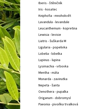
Iberis - štěničník
Iris - kosatec
Kniphofia - mnohokvět
Lavandula - levandule
Leucanthemum - kopretina
Lewisia - levisie
Liatris - šuškarda M
Ligularia - popelivka
Lobelia - lobelka
Lupinus - lupina
Lysimachia - vrbovka
Mentha - máta
Monarda - zavinutka
Nepeta - šanta
Oenothera - pupalka
Origanum - dobromysl
Paeonia - pivoňka trvalková