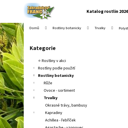
K
Přejít
na
o
Katalog rostlin 202
obsah
Zpět
Zpět
š
do
do
í
Domů
Rostliny botanicky
Trvalky
Polys
k
obchodu
obchodu
P
o
Kategorie
Přeskočit
s
kategorie
t
⭐ Rostliny v akci
r
Rostliny podle použití
a
Rostliny botanicky
n
Růže
n
Ovoce - sortiment
í
Trvalky
p
Okrasné trávy, bambusy
a
Kapradiny
n
Achillea - řebříček
e
Agastache - yzopovec