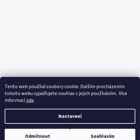
Tento web používá soubory cookie. Dalším procházením
tohoto webu vyjadřujete souhlas s jejich používáním.. Více
informací
zde
.
Nastavení
Vytvořil Shoptet
Odmítnout
Souhlasím
Copyright 2026
Zahradnictví Franc
. Všechna práva vyhrazena.