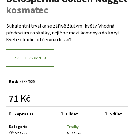
je
a
kosmatec
0,0
z
j
5
í
hvězdiček.
Sukulentní trvalka se zářivě žlutými květy. Vhodná
t
především na skalky, nejlépe mezi kameny a do koryt.
?
Kvete dlouho od června do září.
ZVOLTE VARIANTU
HLEDAT
Kód:
7998/9X9
D
71 Kč
o
Měrná
p
cena:
o
Zeptat se
Hlídat
Sdílet
r
Kategorie
:
Trvalky
u
?
Výška
:
5 - 15 cm