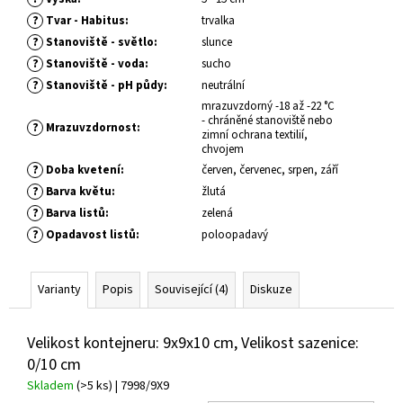
č
u
?
Tvar - Habitus
:
trvalka
j
?
Stanoviště - světlo
:
slunce
e
?
Stanoviště - voda
:
sucho
m
?
Stanoviště - pH půdy
:
neutrální
e
mrazuvzdorný -18 až -22 °C
- chráněné stanoviště nebo
?
Mrazuvzdornost
:
zimní ochrana textilií,
chvojem
HEMEROCALLIS
X
?
Doba kvetení
:
červen, červenec, srpen, září
DARIA
?
Barva květu
:
žlutá
DENIVKA
?
Barva listů
:
zelená
ZAHRADNÍ
?
Opadavost listů
:
poloopadavý
143
Kč
Varianty
Popis
Související (4)
Diskuze
Velikost kontejneru: 9x9x10 cm, Velikost sazenice:
0/10 cm
Skladem
(>5 ks)
| 7998/9X9