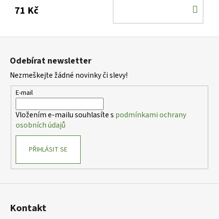
DO
71 Kč
KOŠ
Z
á
Odebírat newsletter
p
Nezmeškejte žádné novinky či slevy!
a
t
E-mail
í
Vložením e-mailu souhlasíte s
podmínkami ochrany
osobních údajů
PŘIHLÁSIT SE
Kontakt