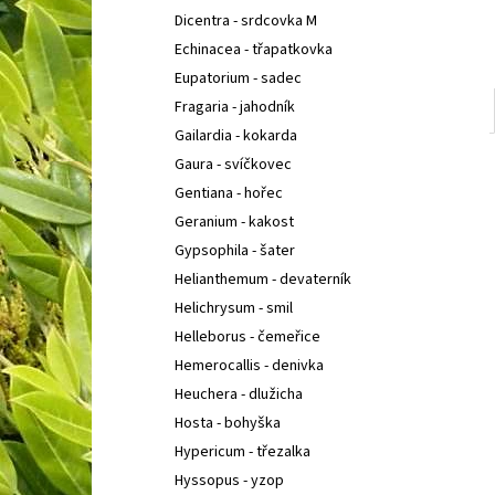
Dicentra - srdcovka M
Echinacea - třapatkovka
Eupatorium - sadec
Fragaria - jahodník
Gailardia - kokarda
Gaura - svíčkovec
Gentiana - hořec
Geranium - kakost
Gypsophila - šater
Helianthemum - devaterník
Helichrysum - smil
Helleborus - čemeřice
Hemerocallis - denivka
Heuchera - dlužicha
Hosta - bohyška
Hypericum - třezalka
Hyssopus - yzop