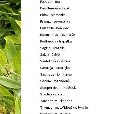
Papaver - mák
Penstemon - dračík
Phlox - plamenka
Primula - prvosenka
Pulsatilla - koniklec
Rosmarinus - rozmarýn
Rudbeckia - třapatka
Sagina - úrazník
Salvia - šalvěj
Santolina - svatolina
Satureja - saturejka
Saxifraga - lomikámen
Sedum - rozchodník
Sempervivum - netřesk
Stachys - čistec
Tanacetum - řimbaba
Thymus - mateřídouška, tymián