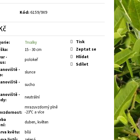
E
BARVÍNEK MENŠÍ
Kód:
6159/9X9
Kč
á
Tisk
gorie
:
Trvalky
Zeptat se
ška
:
15 - 30 cm
Hlídat
ar -
polokeř
tus
:
Sdílet
anoviště -
slunce
o
:
anoviště -
sucho
anoviště -
neutrální
ůdy
:
mrazuvzdorný plně
-23°C a více
uvzdornost
:
oba
duben, květen
ení
:
rva květu
:
bílá
rva listů
:
zelená