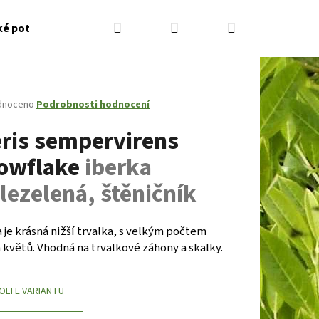
Hledat
Přihlášení
Nákupní
ké potřeby
Kontakty
Jak nakupovat
Zahradník
košík
né
dnoceno
Podrobnosti hodnocení
ení
eris sempervirens
tu
owflake
iberka
lezelená, štěničník
ček.
 je krásná nižší trvalka, s velkým počtem
 květů. Vhodná na trvalkové záhony a skalky.
Následující
OLTE VARIANTU