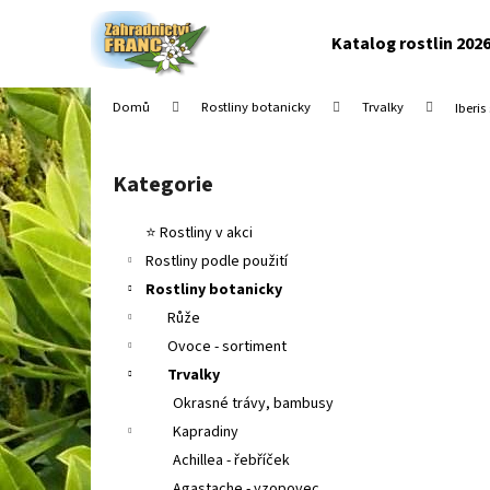
K
Přejít
na
o
Katalog rostlin 202
obsah
Zpět
Zpět
š
do
do
í
Domů
Rostliny botanicky
Trvalky
Iberi
k
obchodu
obchodu
P
o
Kategorie
Přeskočit
s
kategorie
t
⭐ Rostliny v akci
r
Rostliny podle použití
a
Rostliny botanicky
n
Růže
n
Ovoce - sortiment
í
Trvalky
p
Okrasné trávy, bambusy
a
Kapradiny
n
Achillea - řebříček
e
Agastache - yzopovec