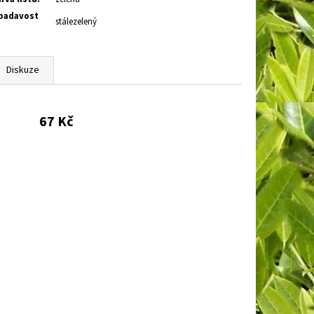
adavost
stálezelený
Diskuze
67 Kč