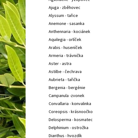
COTONEASTER PROCUMBENS QUEEN OF
l
CARPETH
SKALNÍK ZAKRSLÝ
Ajuga - zběhovec
67 Kč
Alyssum - tařice
Anemone - sasanka
Anthennaria - kociánek
Aquilegia - orlíček
Arabis - huseníček
Armeria - trávnička
Aster - astra
Astilbe - čechrava
Aubrieta - tařička
Bergenia - bergénie
Campanula -zvonek
Convallaria - konvalinka
Coreopsis - krásnoočko
Delosperma - kosmatec
Delphinium - ostrožka
Dianthus - hvozdík