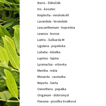
Iberis - štěničník
Iris - kosatec
Kniphofia - mnohokvět
Lavandula - levandule
Leucanthemum - kopretina
Lewisia - levisie
Liatris - šuškarda M
Ligularia - popelivka
Lobelia - lobelka
Lupinus - lupina
Lysimachia - vrbovka
Mentha - máta
Monarda - zavinutka
Nepeta - šanta
Oenothera - pupalka
Origanum - dobromysl
Paeonia - pivoňka trvalková