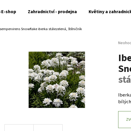
6 E-shop
Zahradnictví - prodejna
Květiny a zahradnic
s sempervirens Snowflake
iberka stálezelená, štěničník
Co potřebujete najít?
Průměr
Neoho
hodnoc
Ib
produk
HLEDAT
je
Sn
0,0
z
stá
5
Doporučujeme
hvězdi
Iberka
bílých
ZV