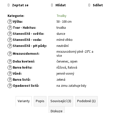
č
cena:
Zeptat se
Hlídat
Sdílet
u
j
Kategorie
:
Trvalky
e
?
Výška
:
50 - 100 cm
m
e
?
Tvar - Habitus
:
trvalka
?
Stanoviště - světlo
:
slunce
?
Stanoviště - voda
:
mírné vlhko
CALLUNA
?
Stanoviště - pH půdy
:
neutrální
VULGARIS
SILVER
mrazuvzdorný plně -23°C a
?
Mrazuvzdornost
:
KNIGHT
více
VŘES
?
Doba kvetení
:
červenec, srpen
OBECNÝ
?
Barva květu
:
růžová, fialová
65
?
Vůně
:
jemně vonný
Kč
?
Barva listů
:
zelená
?
Opadavost listů
:
na zimu zatahuje listy
Varianty
Popis
Související (3)
Podobné (1)
Diskuze