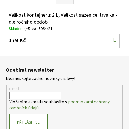
Velikost kontejneru: 2 L, Velikost sazenice: trvalka -
dle ročního období
Skladem
(>5 ks)
| 5064/2 L
DO
179 Kč
KOŠ
Z
á
Odebírat newsletter
p
Nezmeškejte žádné novinky či slevy!
a
t
E-mail
í
Vložením e-mailu souhlasíte s
podmínkami ochrany
osobních údajů
PŘIHLÁSIT SE