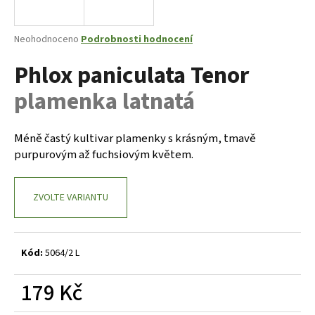
a
j
Průměrné
Neohodnoceno
Podrobnosti hodnocení
í
hodnocení
Phlox paniculata Tenor
produktu
t
je
?
plamenka latnatá
0,0
z
5
hvězdiček.
Méně častý kultivar plamenky s krásným, tmavě
purpurovým až fuchsiovým květem.
HLEDAT
ZVOLTE VARIANTU
D
o
p
Kód:
5064/2 L
o
r
179 Kč
u
Měrná