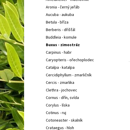
COTONEASTER PROCUMBENS QUEEN OF
l
CARPETH
SKALNÍK ZAKRSLÝ
Aronia - černý jeřáb
67 Kč
Aucuba - aukuba
Betula - bříza
Berberis - dřišťál
Buddleia - komule
Buxus - zimostráz
Carpinus - habr
Caryopteris - ořechoplodec
Catalpa - katalpa
Cercidiphyllum - zmarličník
Cercis - zmarlika
Clethra - jochovec
Cornus - dřín, svída
Corylus - líska
Cotinus - ruj
Cotoneaster - skalník
Crataegus - hloh