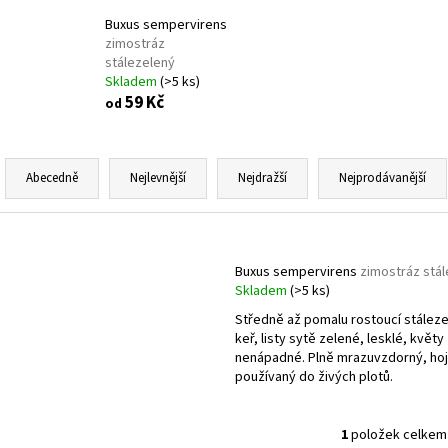
VINCA MINOR GERTRUDE JACKYLL
BARVÍNEK
VINCA MINOR BLU
MENŠÍ
Buxus sempervirens
59 Kč
zimostráz
59 Kč
stálezelený
Skladem
(>5 ks)
59 Kč
od
Ř
a
Abecedně
Nejlevnější
Nejdražší
Nejprodávanější
z
e
V
n
ý
Buxus sempervirens
zimostráz stá
í
p
Skladem
(>5 ks)
p
i
Středně až pomalu rostoucí stález
r
keř, listy sytě zelené, lesklé, květy
s
o
nenápadné. Plně mrazuvzdorný, ho
p
používaný do živých plotů.
d
r
u
o
k
1
položek celkem
O