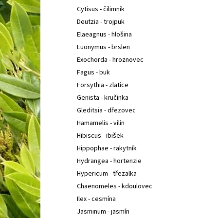
Cytisus - čilimník
Deutzia - trojpuk
Elaeagnus - hlošina
Euonymus - brslen
Exochorda - hroznovec
Fagus - buk
Forsythia - zlatice
Genista - kručinka
Gleditsia - dřezovec
Hamamelis - vilín
Hibiscus - ibišek
Hippophae - rakytník
Hydrangea - hortenzie
Hypericum - třezalka
Chaenomeles - kdoulovec
Ilex - cesmína
Jasminum - jasmín