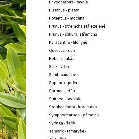
Physocarpus - tavola
Platanus - platan
Potentilla - mochna
Prunus - střemcha stálezelené
Prunus - sakura, střemcha
Pyracantha - hlohyně
Quercus - dub
Robinia - akát
Salix - vrba
Sambucus - bez
Sophora - jerlín
Sorbus - jeřáb
Spiraea - tavolník
Stephanandra - korunatka
Symphoricarpos - pámelník
Syringa - šeřík
Tamarix - tamaryšek