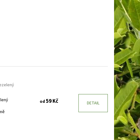
E
BARVÍNEK MENŠÍ
lezelený
elený
59 Kč
od
DETAIL
jně