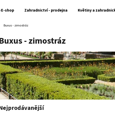
6 E-shop
Zahradnictví - prodejna
Květiny a zahradnic
Buxus - zimostráz
Co potřebujete najít?
Buxus - zimostráz
HLEDAT
Doporučujeme
Nejprodávanější