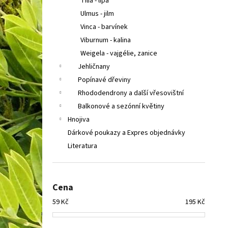
Tilia - lípa
Ulmus - jilm
Vinca - barvínek
Viburnum - kalina
Weigela - vajgélie, zanice
Jehličnany
Popínavé dřeviny
Rhododendrony a další vřesovištní
Balkonové a sezónní květiny
Hnojiva
Dárkové poukazy a Expres objednávky
Literatura
Cena
59
Kč
195
Kč