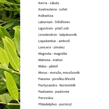
Kerria - zákula
Koelreuteria - svítel
Kolkwitzia
Laburnum - štědřenec
Ligustrum - ptačí zob
Liriodendron - tulipánovník
Liquidambar - ambroň
Lonicera - zimolez
Magnolia - magnólie
Mahonia - mahon
Malus - jabloň
Morus - moruše, morušovník
Paeonia - pivoňka dřevitá
Pachysandra - tlustonitník
Paulownia - paulovnie
Perovskia
Philadelphus - pustoryl