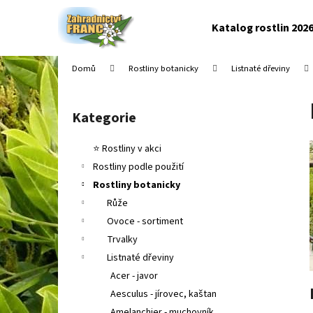
K
Přejít
na
o
Katalog rostlin 202
obsah
Zpět
Zpět
š
do
do
í
Domů
Rostliny botanicky
Listnaté dřeviny
k
obchodu
obchodu
P
o
Kategorie
Přeskočit
s
kategorie
t
⭐ Rostliny v akci
r
Rostliny podle použití
a
Rostliny botanicky
n
Růže
n
Ovoce - sortiment
í
Trvalky
p
Listnaté dřeviny
a
Acer - javor
n
Aesculus - jírovec, kaštan
e
Amelanchier - muchovník