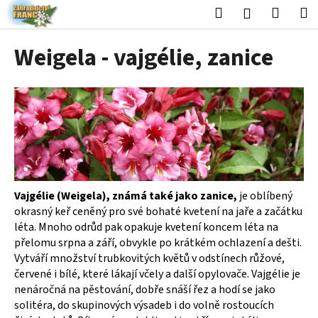
K
Přejít
Hledat
Nákup
M
Přihlášení
na
o
obsah
Zpět
Zpět
košík
š
Weigela - vajgélie, zanice
í
C
k
o
p
o
t
ř
e
Vajgélie (Weigela), známá také jako zanice,
je oblíbený
b
okrasný keř ceněný pro své bohaté kvetení na jaře a začátku
u
léta. Mnoho odrůd pak opakuje kvetení koncem léta na
j
přelomu srpna a září, obvykle po krátkém ochlazení a dešti.
e
Vytváří množství trubkovitých květů v odstínech růžové,
červené i bílé, které lákají včely a další opylovače. Vajgélie je
t
nenáročná na pěstování, dobře snáší řez a hodí se jako
e
solitéra, do skupinových výsadeb i do volně rostoucích
n