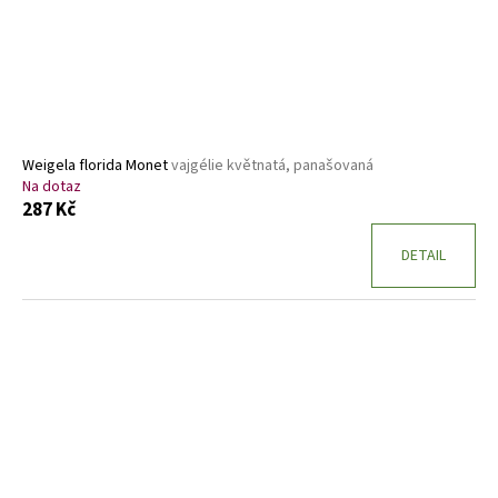
Weigela florida Monet
vajgélie květnatá, panašovaná
Na dotaz
287 Kč
DETAIL