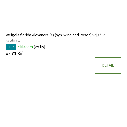
d
u
k
t
ů
Weigela florida Alexandra (c) (syn. Wine and Roses)
vajgélie
květnatá
Skladem
(>5 ks)
TIP
71 Kč
od
DETAIL