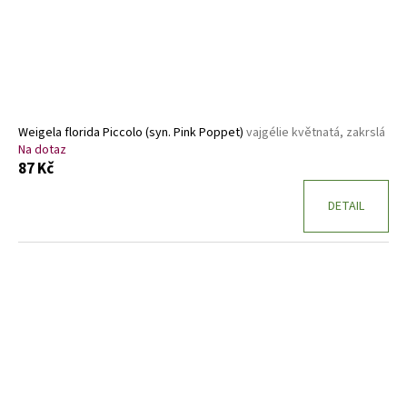
Weigela florida Piccolo (syn. Pink Poppet)
vajgélie květnatá, zakrslá
Na dotaz
87 Kč
DETAIL