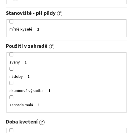
Stanoviště - pH půdy
?
mírně kyselé
1
Použití v zahradě
?
svahy
1
nádoby
1
skupinová výsadba
1
zahrada malá
1
Doba kvetení
?