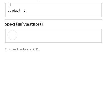
opadavý
1
Speciální vlastnosti
Položek k zobrazení:
11
V
ý
p
i
s
p
r
o