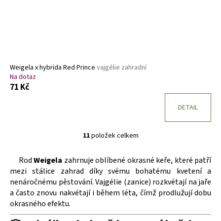
Weigela x hybrida Red Prince
vajgélie zahradní
Na dotaz
71 Kč
DETAIL
11
položek celkem
O
v
Rod
Weigela
zahrnuje oblíbené okrasné keře, které patří
l
mezi stálice zahrad díky svému bohatému kvetení a
á
nenáročnému pěstování. Vajgélie (zanice) rozkvétají na jaře
d
a často znovu nakvétají i během léta, čímž prodlužují dobu
a
okrasného efektu.
c
í