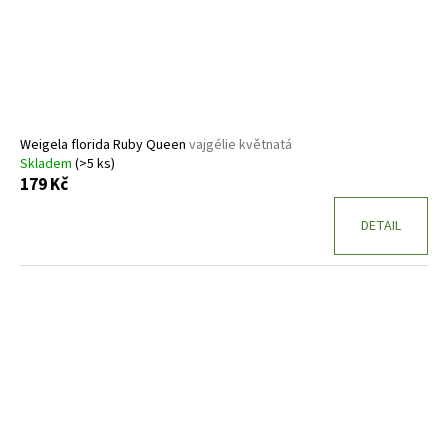
Weigela florida Ruby Queen
vajgélie květnatá
Skladem
(>5 ks)
179 Kč
DETAIL