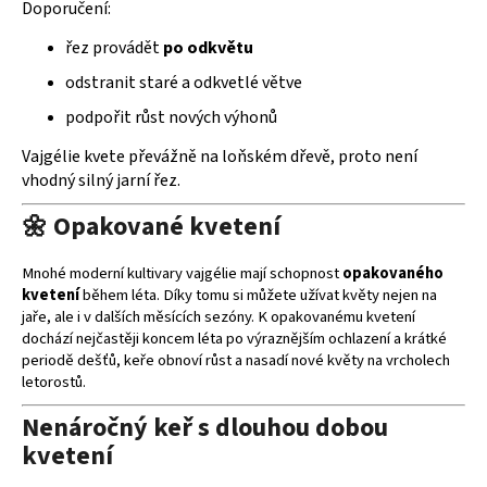
Doporučení:
řez provádět
po odkvětu
odstranit staré a odkvetlé větve
podpořit růst nových výhonů
Vajgélie kvete převážně na loňském dřevě, proto není
vhodný silný jarní řez.
🌼 Opakované kvetení
Mnohé moderní kultivary vajgélie mají schopnost
opakovaného
kvetení
během léta. Díky tomu si můžete užívat květy nejen na
jaře, ale i v dalších měsících sezóny. K opakovanému kvetení
dochází nejčastěji koncem léta po výraznějším ochlazení a krátké
periodě dešťů, keře obnoví růst a nasadí nové květy na vrcholech
letorostů.
Nenáročný keř s dlouhou dobou
kvetení