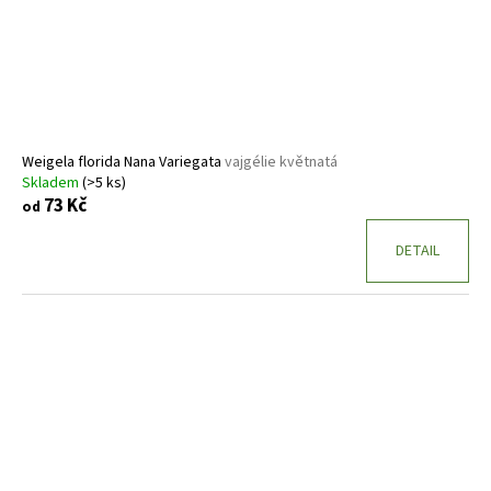
Weigela florida Nana Variegata
vajgélie květnatá
Skladem
(>5 ks)
73 Kč
od
DETAIL