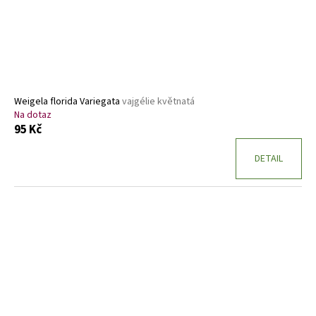
Weigela florida Variegata
vajgélie květnatá
Na dotaz
95 Kč
DETAIL