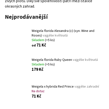
živých plotů. Díky své spolehlivosti patří mezi stálice
a
okrasných zahrad.
j
Nejprodávanější
í
t
?
Weigela florida Alexandra (c) (syn. Wine and
Roses)
vajgélie květnatá
Skladem
(>5 ks)
71 Kč
od
HLEDAT
Weigela florida Ruby Queen
vajgélie květnatá
Skladem
(>5 ks)
179 Kč
D
o
Weigela x hybrida Red Prince
vajgélie zahradní
p
Na dotaz
o
71 Kč
r
u