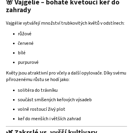
🌸 Vajgélie – bohatě kvetoucí keř do
p
zahrady
r
v
k
Vajgélie vytvářejí množství trubkovitých květů v odstínech:
y
růžové
v
ý
červené
p
bílé
i
s
purpurové
u
Květy jsou atraktivní pro včely a další opylovače. Díky svému
přirozenému růstu se hodí jako:
solitéra do trávníku
součást smíšených keřových výsadeb
volně rostoucí živý plot
keř do menších i větších zahrad
🌿 Zakrslé vs. vyšší kultivary