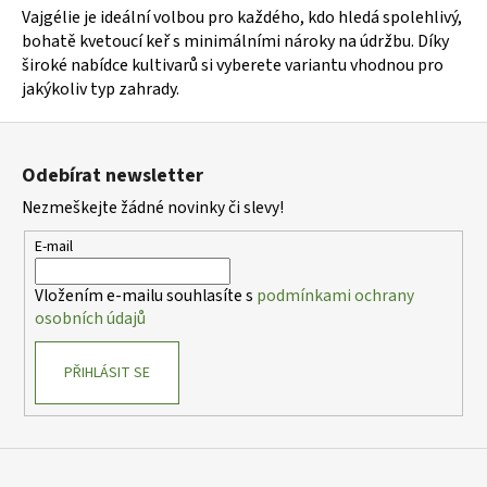
Vajgélie je ideální volbou pro každého, kdo hledá spolehlivý,
bohatě kvetoucí keř s minimálními nároky na údržbu. Díky
široké nabídce kultivarů si vyberete variantu vhodnou pro
jakýkoliv typ zahrady.
Z
á
Odebírat newsletter
p
Nezmeškejte žádné novinky či slevy!
a
t
E-mail
í
Vložením e-mailu souhlasíte s
podmínkami ochrany
osobních údajů
PŘIHLÁSIT SE