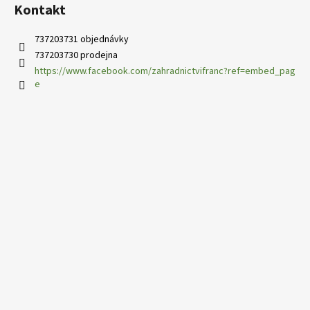
Kontakt
737203731 objednávky
737203730 prodejna
https://www.facebook.com/zahradnictvifranc?ref=embed_pag
e