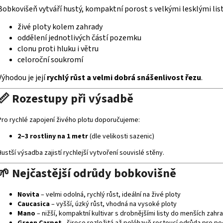
í
Bobkovišeň vytváří hustý, kompaktní porost s velkými lesklými listy
p
r
živé ploty kolem zahrady
v
oddělení jednotlivých částí pozemku
k
clonu proti hluku i větru
y
celoroční soukromí
v
ý
Výhodou je její
rychlý růst a velmi dobrá snášenlivost řezu
.
p
📏 Rozestupy při výsadbě
i
s
u
Pro rychlé zapojení živého plotu doporučujeme:
2–3 rostliny na 1 metr
(dle velikosti sazenic)
Hustší výsadba zajistí rychlejší vytvoření souvislé stěny.
🌱 Nejčastější odrůdy bobkovišně
Novita
– velmi odolná, rychlý růst, ideální na živé ploty
Caucasica
– vyšší, úzký růst, vhodná na vysoké ploty
Mano
– nižší, kompaktní kultivar s drobnějšími listy do menších zahr