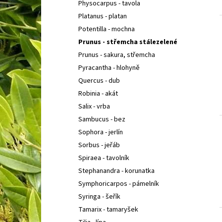
Physocarpus - tavola
Platanus - platan
Potentilla - mochna
Prunus - střemcha stálezelené
Prunus - sakura, střemcha
Pyracantha - hlohyně
Quercus - dub
Robinia - akát
Salix - vrba
Sambucus - bez
Sophora - jerlín
Sorbus - jeřáb
Spiraea - tavolník
Stephanandra - korunatka
Symphoricarpos - pámelník
Syringa - šeřík
Tamarix - tamaryšek