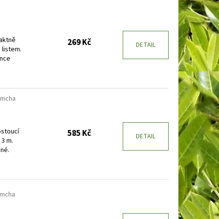
aktně
269 Kč
DETAIL
 listem.
unce
emcha
ostoucí
585 Kč
DETAIL
 3 m.
ené.
emcha