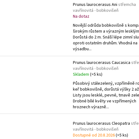
V
n
Prunus laurocerasus Ani
střemcha
ý
vavřínovitá - bobkovišeň
í
p
Na dotaz
p
i
Novější odrůda bobkovišně s komp
r
širokým růstem a výrazným lesklým
s
o
Dorůstá do 2 m. Snáší lépe zimní sl
p
oproti ostatním druhům. Vhodná na
d
r
výsadbu...
u
o
k
Prunus laurocerasus Caucasica
stř
d
vavřínovitá - bobkovišeň
t
u
Skladem
(>5 ks)
ů
k
Působivý stálezelený, vzpříměně r
t
keř bobkovišně, dorůstá výšky 2 až
Listy jsou lesklé, pevné, tmavě zel
ů
Drobné bílé květy ve vzpřímených
hroznech výrazně...
Prunus laurocerasus Cleopatra
stř
vavřínovitá - bobkovišeň
Dostupné od 20.8.2026
(>5 ks)