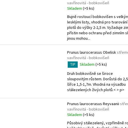
vavřínovitá - bobkovišeň
Skladem
(>5 ks)
Bujně rostoucí bobkovišen s velkým
lesklými listy, vhodná pro tvarování
plotů do výšky 2-2,5 m. Vyžaduje zi
přístin nebo ochranu před zimním 
jinou mohou...
Prunus laurocerasus Obelisk
střem
vavřínovitá - bobkovišeň
Skladem
(>5 ks)
TIP
Druh bobkovišně se široce
sloupovitým růstem. Dorůstá do 2,5
šířce 1,5-1,7m. Vhodná na výsadbu
stálezelených živých plotů.< > p>
Prunus laurocerasus Reyvaanii
stř
vavřínovitá - bobkovišeň
Skladem
(>5 ks)
Působivý stálezelený, vzpříměně r