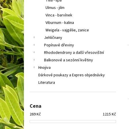
Tilia - lípa
Ulmus - jilm
Vinca - barvínek
Viburnum - kalina
Weigela - vajgélie, zanice
Jehličnany
Popínavé dřeviny
Rhododendrony a další vřesovištní
Balkonové a sezónní květiny
Hnojiva
Dárkové poukazy a Expres objednávky
Literatura
Cena
269
Kč
1215
Kč