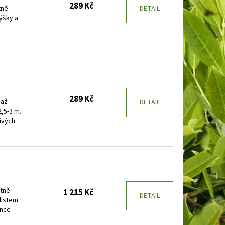
289 Kč
tně
DETAIL
ýšky a
289 Kč
 až
DETAIL
,5-3 m.
ivých
ktně
1 215 Kč
DETAIL
listem.
unce