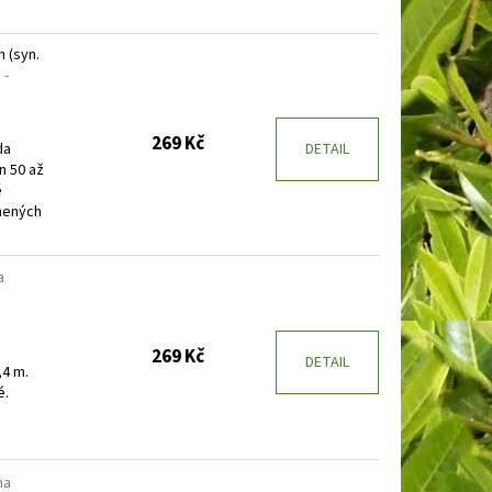
 (syn.
 -
269 Kč
da
DETAIL
n 50 až
ě
ímených
a
269 Kč
DETAIL
,4 m.
é.
ha