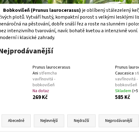
BUDDLEIA DAVIDII SUGAR PLUM PBR
KOMULE
HEMEROCALLIS X 
DAVIDOVA
143 Kč
Bobkovišeň (Prunus laurocerasus)
je oblíbený stálezelený keř
249 Kč
živých plotů. Vytváří hustý, kompaktní porost s velkými lesklými li
nenáročná na pěstování, dobře snáší řez a roste na slunném i polo
bez intenzivního tvarování, navíc bohatě kvetou a intenzivně voní.
moderní i klasické zahrady.
Nejprodávanější
Prunus laurocerasus
Prunus laur
Ani
střemcha
Caucasica
s
vavřínovitá -
vavřínovitá -
bobkovišeň
bobkovišeň
Na dotaz
Skladem
(>5
269 Kč
585 Kč
Ř
a
Abecedně
Nejlevnější
Nejdražší
Nejprodávanější
z
e