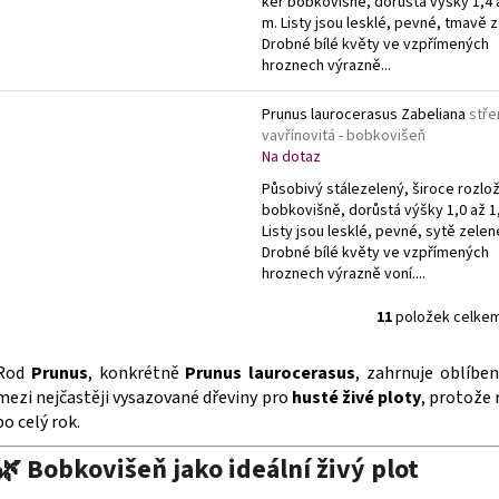
keř bobkovišně, dorůstá výšky 1,4 
m. Listy jsou lesklé, pevné, tmavě 
Drobné bílé květy ve vzpřímených
hroznech výrazně...
Prunus laurocerasus Zabeliana
stř
vavřínovitá - bobkovišeň
Na dotaz
Působivý stálezelený, široce rozlož
bobkovišně, dorůstá výšky 1,0 až 1
Listy jsou lesklé, pevné, sytě zelen
Drobné bílé květy ve vzpřímených
hroznech výrazně voní....
11
položek celke
O
v
Rod
Prunus
, konkrétně
Prunus laurocerasus
, zahrnuje oblíbe
l
mezi nejčastěji vysazované dřeviny pro
husté živé ploty
, protože 
á
po celý rok.
d
a
🌿 Bobkovišeň jako ideální živý plot
c