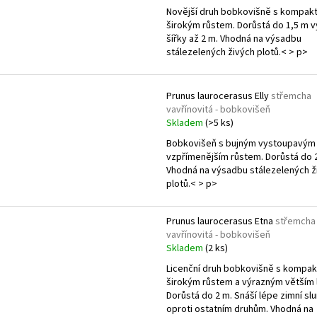
Novější druh bobkovišně s kompak
širokým růstem. Dorůstá do 1,5 m v
šířky až 2 m. Vhodná na výsadbu
stálezelených živých plotů.< > p>
Prunus laurocerasus Elly
střemcha
vavřínovitá - bobkovišeň
Skladem
(>5 ks)
Bobkovišeň s bujným vystoupavým
vzpřímenějším růstem. Dorůstá do 2
Vhodná na výsadbu stálezelených ž
plotů.< > p>
Prunus laurocerasus Etna
střemcha
vavřínovitá - bobkovišeň
Skladem
(2 ks)
Licenční druh bobkovišně s kompa
širokým růstem a výrazným větším 
Dorůstá do 2 m. Snáší lépe zimní sl
oproti ostatním druhům. Vhodná na