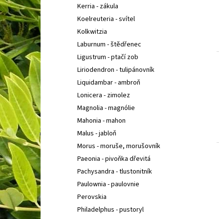
Kerria - zákula
Koelreuteria - svítel
Kolkwitzia
Laburnum - štědřenec
Ligustrum - ptačí zob
Liriodendron - tulipánovník
Liquidambar - ambroň
Lonicera - zimolez
Magnolia - magnólie
Mahonia - mahon
Malus - jabloň
Morus - moruše, morušovník
Paeonia - pivoňka dřevitá
Pachysandra - tlustonitník
Paulownia - paulovnie
Perovskia
Philadelphus - pustoryl