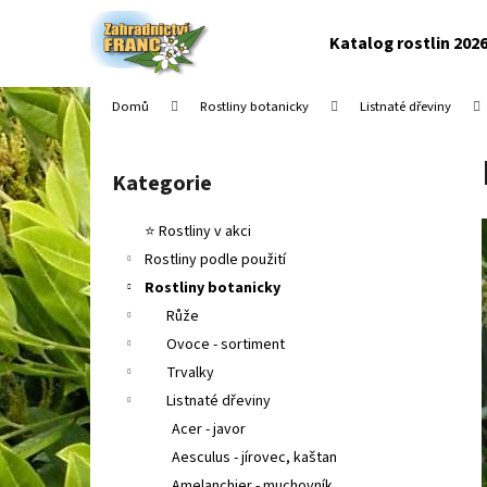
K
Přejít
na
o
Katalog rostlin 202
obsah
Zpět
Zpět
š
do
do
í
Domů
Rostliny botanicky
Listnaté dřeviny
k
obchodu
obchodu
P
o
Kategorie
Přeskočit
s
kategorie
t
⭐ Rostliny v akci
r
Rostliny podle použití
a
Rostliny botanicky
n
Růže
n
Ovoce - sortiment
í
Trvalky
p
Listnaté dřeviny
a
Acer - javor
n
Aesculus - jírovec, kaštan
e
Amelanchier - muchovník