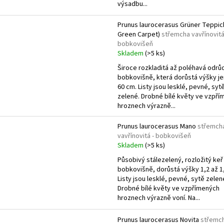
výsadbu...
Prunus laurocerasus Grüner Teppich
Green Carpet)
střemcha vavřínovitá
bobkovišeň
Skladem
(>5 ks)
Široce rozkladitá až poléhavá odrů
bobkovišně, která dorůstá výšky je
60 cm. Listy jsou lesklé, pevné, syt
zelené. Drobné bílé květy ve vzpř
hroznech výrazně...
Prunus laurocerasus Mano
střemch
vavřínovitá - bobkovišeň
Skladem
(>5 ks)
Působivý stálezelený, rozložitý keř
bobkovišně, dorůstá výšky 1,2 až 1
Listy jsou lesklé, pevné, sytě zelen
Drobné bílé květy ve vzpřímených
hroznech výrazně voní. Na...
Prunus laurocerasus Novita
střemc