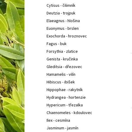
Cytisus - čilimník
Deutzia - trojpuk
Elaeagnus - hlošina
Euonymus - brslen
Exochorda - hroznovec
Fagus - buk
Forsythia - zlatice
Genista - kručinka
Gleditsia - dřezovec
Hamamelis - vilín
Hibiscus - ibišek
Hippophae - rakytník
Hydrangea - hortenzie
Hypericum - třezalka
Chaenomeles - kdoulovec
Ilex - cesmína
Jasminum - jasmín