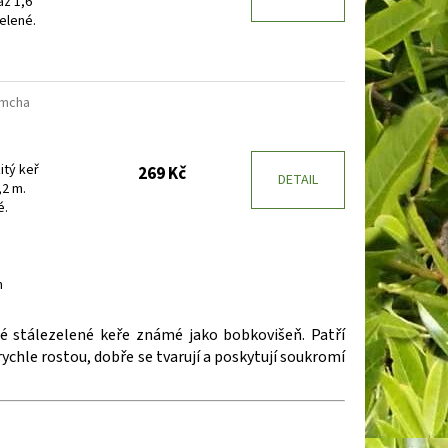
až 1,6
zelené.
emcha
itý keř
269 Kč
DETAIL
,2 m.
é.
m
né stálezelené keře známé jako bobkovišeň. Patří
rychle rostou, dobře se tvarují a poskytují soukromí