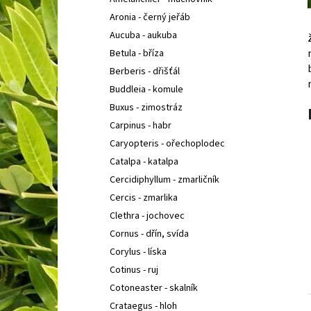
BUDDLEIA DAVIDII PRINCE CHARMING
KOMULE
l
DAVIDOVA
Aronia - černý jeřáb
149 Kč
Aucuba - aukuba
Betula - bříza
Berberis - dřišťál
Buddleia - komule
Buxus - zimostráz
Carpinus - habr
Caryopteris - ořechoplodec
Catalpa - katalpa
Cercidiphyllum - zmarličník
Cercis - zmarlika
Clethra - jochovec
Cornus - dřín, svída
Corylus - líska
Cotinus - ruj
Cotoneaster - skalník
Crataegus - hloh