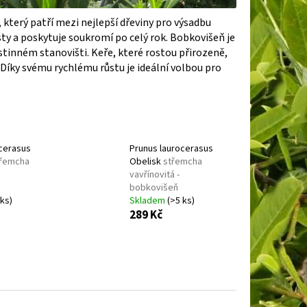
BOOBY RUBY
DENIVKA
, který patří mezi nejlepší dřeviny pro výsadbu
sty a poskytuje soukromí po celý rok. Bobkovišeň je
stinném stanovišti. Keře, které rostou přirozeně,
 Díky svému rychlému růstu je ideální volbou pro
ocerasus
Prunus laurocerasus
třemcha
Obelisk
střemcha
vavřínovitá -
bobkovišeň
 ks)
Skladem
(>5 ks)
289 Kč