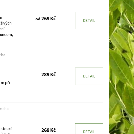
i
269 Kč
od
DETAIL
 živých
mní
sluncem,
cha
289 Kč
DETAIL
 m při
emcha
ostoucí
269 Kč
DETAIL