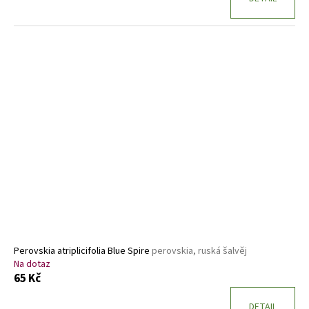
Perovskia atriplicifolia Blue Spire
perovskia, ruská šalvěj
Na dotaz
65 Kč
DETAIL