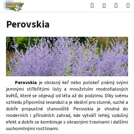
K
Přejít
Hledat
Nákup
M
Přihlášení
na
o
obsah
Zpět
Zpět
košík
š
Perovskia
í
C
k
o
p
o
t
ř
e
Perovskia
je okrasný keř nebo polokeř známý svými
b
jemnými stříbřitými listy a množstvím modrofialových
u
květů, které se objevují od léta až do podzimu. Díky svému
j
vzhledu připomíná levanduli a je ideální pro slunné, suché a
e
dobře propustné stanoviště. Perovskia je vhodná do
moderních i přírodních zahrad, kde vytváří lehký, vzdušný
t
efekt a dobře se kombinuje s okrasnými travinami i dalšími
e
suchomilnými rostlinami.
n