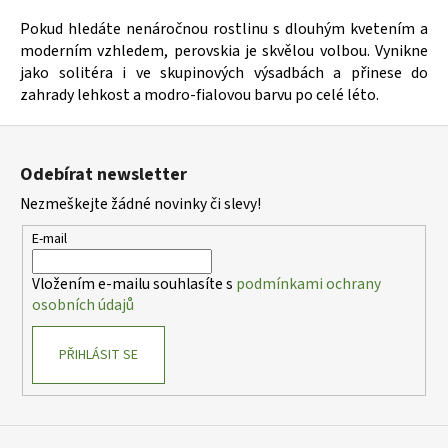
Pokud hledáte nenáročnou rostlinu s dlouhým kvetením a
moderním vzhledem, perovskia je skvělou volbou. Vynikne
jako solitéra i ve skupinových výsadbách a přinese do
zahrady lehkost a modro-fialovou barvu po celé léto.
Z
á
Odebírat newsletter
p
Nezmeškejte žádné novinky či slevy!
a
t
E-mail
í
Vložením e-mailu souhlasíte s
podmínkami ochrany
osobních údajů
PŘIHLÁSIT SE