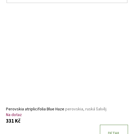
V
ý
p
i
s
p
r
o
d
u
k
t
ů
Perovskia atriplicifolia Blue Haze
perovskia, ruská šalvěj
Na dotaz
331 Kč
DETAIL