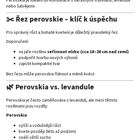
Perovskia je ideální do kombinace s okrasnými travinami, levandulí
u
nebo šalvějemi.
✂️ Řez perovskie – klíč k úspěchu
Pro správný růst a bohaté kvetení je důležitý pravidelný řez.
Doporučení:
na jaře rostlinu
seříznout nízko (cca 10–20 cm nad zemí)
podpořit tvorbu nových výhonů
zajistit kompaktní tvar
Bez řezu může perovskia řídnout a méně kvést.
🌿 Perovskia vs. levandule
Perovskia je často zaměňována s levandulí, ale mezi těmito
rostlinami jsou rozdíly:
Perovskia
vyšší a vzdušnější růst
kvete později (léto až podzim)
snáší větší sucho