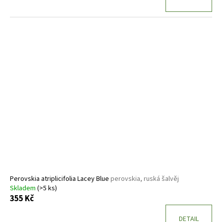
Perovskia atriplicifolia Lacey Blue
perovskia, ruská šalvěj
Skladem
(>5 ks)
355 Kč
DETAIL