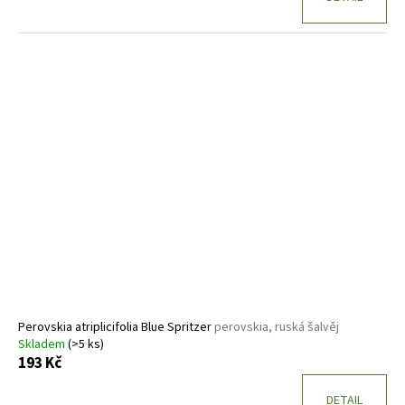
Perovskia atriplicifolia Blue Spritzer
perovskia, ruská šalvěj
Skladem
(>5 ks)
193 Kč
DETAIL