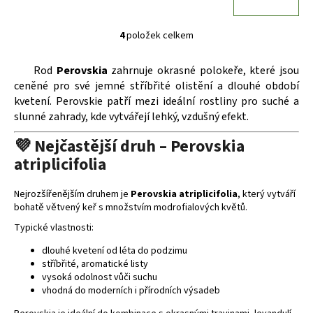
4
položek celkem
O
v
Rod
Perovskia
zahrnuje okrasné polokeře, které jsou
l
ceněné pro své jemné stříbřité olistění a dlouhé období
á
kvetení. Perovskie patří mezi ideální rostliny pro suché a
d
slunné zahrady, kde vytvářejí lehký, vzdušný efekt.
a
c
💜 Nejčastější druh – Perovskia
í
atriplicifolia
p
r
v
Nejrozšířenějším druhem je
Perovskia atriplicifolia
, který vytváří
bohatě větvený keř s množstvím modrofialových květů.
k
y
Typické vlastnosti:
v
dlouhé kvetení od léta do podzimu
ý
stříbřité, aromatické listy
p
vysoká odolnost vůči suchu
i
vhodná do moderních i přírodních výsadeb
s