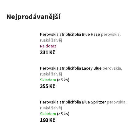
a
j
Nejprodávanější
í
t
Perovskia atriplicifolia Blue Haze
perovskia,
?
ruská šalvěj
Na dotaz
331 Kč
Perovskia atriplicifolia Lacey Blue
perovskia,
HLEDAT
ruská šalvěj
Skladem
(>5 ks)
355 Kč
D
Perovskia atriplicifolia Blue Spritzer
perovskia,
o
ruská šalvěj
p
Skladem
(>5 ks)
o
193 Kč
r
u