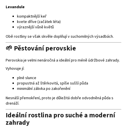
Levandule
kompaktnější keř
kvete dříve (začátek léta)
výraznější vůně květů
Obě rostliny se však skvěle doplňují v suchomilných výsadbách.
🌱 Pěstování perovskie
Perovskia je velmi nenáročná a ideální pro méně údržbové zahrady.
Vyhovuje jí:
plné slunce
propustná až štěrkovitá, spíše sušší půda
minimální zálivka po zakořenění
Nesnáší přemokření, proto je důležitá dobře odvodněná půda s
drenáží.
Ideální rostlina pro suché a moderní
zahrady