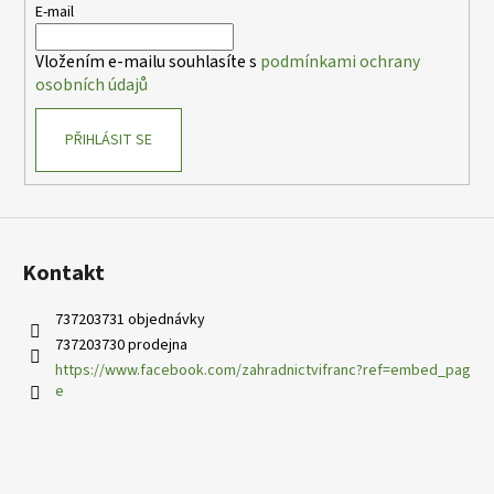
t
E-mail
í
Vložením e-mailu souhlasíte s
podmínkami ochrany
osobních údajů
PŘIHLÁSIT SE
Kontakt
737203731 objednávky
737203730 prodejna
https://www.facebook.com/zahradnictvifranc?ref=embed_pag
e