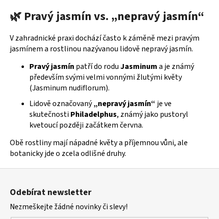
v
🌿 Pravý jasmín vs. „nepravý jasmín“
l
á
d
V zahradnické praxi dochází často k záměně mezi pravým
a
jasmínem a rostlinou nazývanou lidově nepravý jasmín.
c
Pravý jasmín
patří do rodu
Jasminum
a je známý
í
především svými velmi vonnými žlutými květy
p
(Jasminum nudiflorum).
r
v
Lidově označovaný
„nepravý jasmín“
je ve
k
skutečnosti
Philadelphus
, známý jako pustoryl
y
kvetoucí později začátkem června.
v
Obě rostliny mají nápadné květy a příjemnou vůni, ale
ý
botanicky jde o zcela odlišné druhy.
p
i
Z
s
á
u
Odebírat newsletter
p
Nezmeškejte žádné novinky či slevy!
a