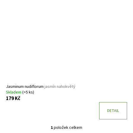
ý
p
i
s
p
r
o
d
u
k
t
ů
Jasminum nudiflorum
jasmín nahokvětý
Skladem
(>5 ks)
179 Kč
DETAIL
1
položek celkem
O