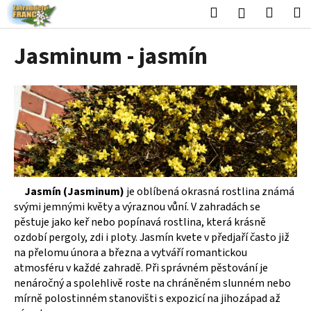
K
Přejít
Hledat
Nákup
M
Přihlášení
na
o
obsah
Zpět
Zpět
košík
š
Jasminum - jasmín
í
C
k
o
p
o
t
ř
e
Jasmín (Jasminum)
je oblíbená okrasná rostlina známá
b
svými jemnými květy a výraznou vůní. V zahradách se
u
pěstuje jako keř nebo popínavá rostlina, která krásně
j
ozdobí pergoly, zdi i ploty. Jasmín kvete v předjaří často již
e
na přelomu února a března a vytváří romantickou
atmosféru v každé zahradě. Při správném pěstování je
t
nenáročný a spolehlivě roste na chráněném slunném nebo
e
mírně polostinném stanovišti s expozicí na jihozápad až
n