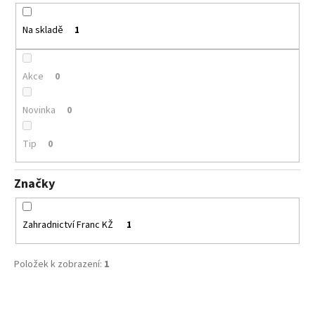
č
d
u
u
j
Na skladě
1
k
e
t
m
ů
Akce
e
0
Novinka
0
DIANTHUS
GRATIANOPOLITANUS
RUBÍN
Tip
0
HVOZDÍK
SIVÝ
Značky
65
Kč
Zahradnictví Franc KŽ
1
Položek k zobrazení:
1
V