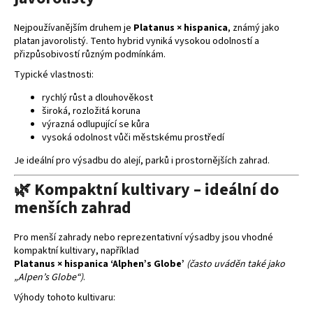
v
k
Nejpoužívanějším druhem je
Platanus × hispanica
, známý jako
platan javorolistý. Tento hybrid vyniká vysokou odolností a
y
přizpůsobivostí různým podmínkám.
v
ý
Typické vlastnosti:
p
rychlý růst a dlouhověkost
i
široká, rozložitá koruna
s
výrazná odlupující se kůra
u
vysoká odolnost vůči městskému prostředí
Je ideální pro výsadbu do alejí, parků i prostornějších zahrad.
🌿 Kompaktní kultivary – ideální do
menších zahrad
Pro menší zahrady nebo reprezentativní výsadby jsou vhodné
kompaktní kultivary, například
Platanus × hispanica ‘Alphen’s Globe’
(často uváděn také jako
„Alpen’s Globe“)
.
Výhody tohoto kultivaru: