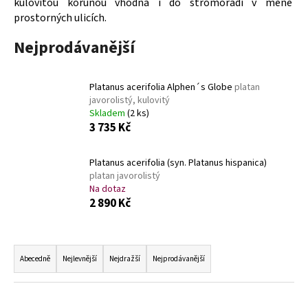
kulovitou korunou vhodná i do stromořadí v méně
a
prostorných ulicích.
j
Nejprodávanější
í
t
?
Platanus acerifolia Alphen´s Globe
platan
javorolistý, kulovitý
Skladem
(2 ks)
3 735 Kč
HLEDAT
Platanus acerifolia (syn. Platanus hispanica)
platan javorolistý
Na dotaz
2 890 Kč
D
o
Ř
p
a
Abecedně
Nejlevnější
Nejdražší
Nejprodávanější
o
z
r
e
u