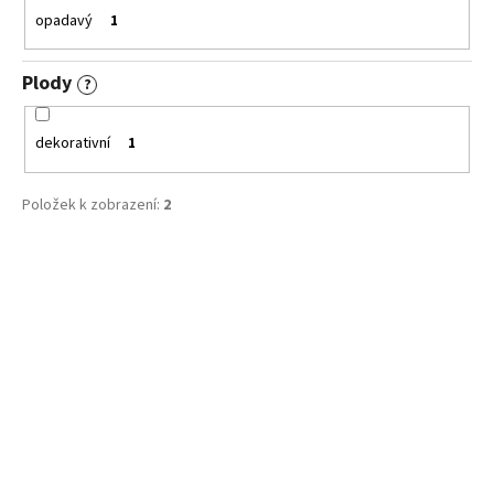
opadavý
1
Plody
?
dekorativní
1
Položek k zobrazení:
2
V
ý
p
i
s
p
r
o
d