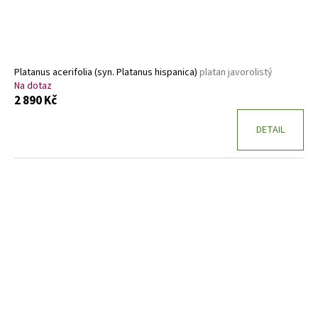
u
k
t
ů
Platanus acerifolia (syn. Platanus hispanica)
platan javorolistý
Na dotaz
2 890 Kč
DETAIL