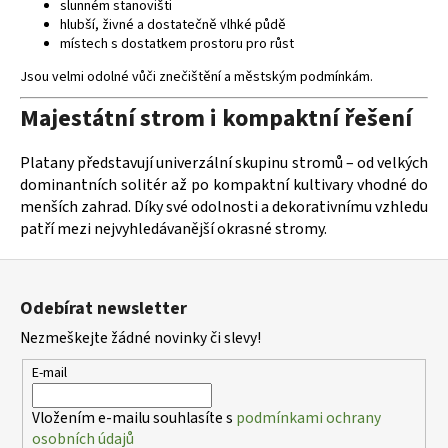
slunném stanovišti
hlubší, živné a dostatečně vlhké půdě
místech s dostatkem prostoru pro růst
Jsou velmi odolné vůči znečištění a městským podmínkám.
Majestátní strom i kompaktní řešení
Platany představují univerzální skupinu stromů – od velkých
dominantních solitér až po kompaktní kultivary vhodné do
menších zahrad. Díky své odolnosti a dekorativnímu vzhledu
patří mezi nejvyhledávanější okrasné stromy.
Z
á
Odebírat newsletter
p
Nezmeškejte žádné novinky či slevy!
a
t
E-mail
í
Vložením e-mailu souhlasíte s
podmínkami ochrany
osobních údajů