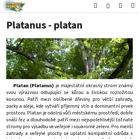
K
Přejít
Hledat
Nákup
M
Přihlášení
na
o
obsah
Zpět
Zpět
košík
š
Platanus - platan
í
C
k
o
p
o
t
ř
e
Platan (Platanus)
je majestátní okrasný strom známý
b
svou výraznou odlupující se kůrou a širokou rozložitou
u
korunou. Patří mezi oblíbené dřeviny pro větší zahrady,
j
parky a aleje, kde vytváří příjemný stín a dominantní prvek
e
prostoru. Platan je odolný vůči městskému prostředí, dobře
snáší řez a dlouhodobě patří mezi nejspolehlivější listnaté
t
stromy pro výsadbu ve veřejné i soukromé zeleni. Pro menší
e
zahrady a veřejné plochy se uplatní kompaktní odrůda s
n