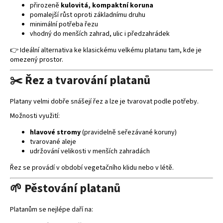
přirozeně
kulovitá, kompaktní koruna
pomalejší růst oproti základnímu druhu
minimální potřeba řezu
vhodný do menších zahrad, ulic i předzahrádek
👉 Ideální alternativa ke klasickému velkému platanu tam, kde je
omezený prostor.
✂️ Řez a tvarování platanů
Platany velmi dobře snášejí řez a lze je tvarovat podle potřeby.
Možnosti využití:
hlavové stromy
(pravidelně seřezávané koruny)
tvarované aleje
udržování velikosti v menších zahradách
Řez se provádí v období vegetačního klidu nebo v létě.
🌱 Pěstování platanů
Platanům se nejlépe daří na: