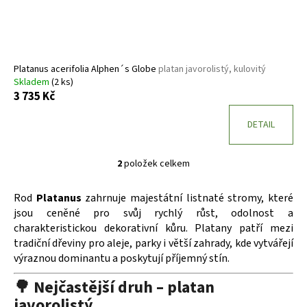
Platanus acerifolia Alphen´s Globe
platan javorolistý, kulovitý
Skladem
(2 ks)
3 735 Kč
DETAIL
2
položek celkem
O
v
Rod
Platanus
zahrnuje majestátní listnaté stromy, které
l
jsou ceněné pro svůj rychlý růst, odolnost a
á
charakteristickou dekorativní kůru. Platany patří mezi
d
tradiční dřeviny pro aleje, parky i větší zahrady, kde vytvářejí
a
výraznou dominantu a poskytují příjemný stín.
c
í
🌳 Nejčastější druh – platan
p
javorolistý
r