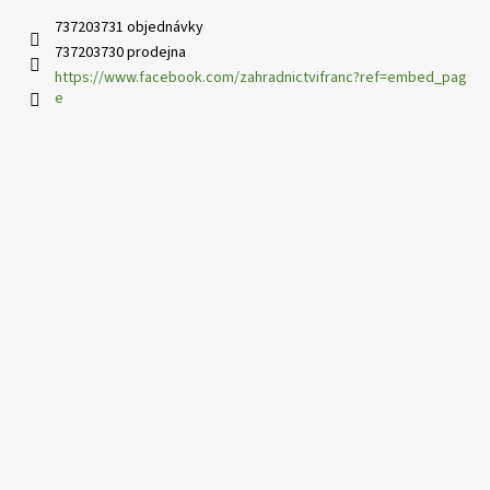
737203731 objednávky
737203730 prodejna
https://www.facebook.com/zahradnictvifranc?ref=embed_pag
e