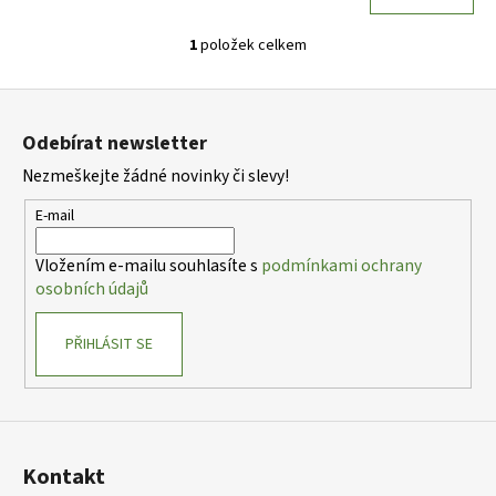
1
položek celkem
O
v
Z
l
á
á
Odebírat newsletter
d
p
a
Nezmeškejte žádné novinky či slevy!
a
c
t
E-mail
í
í
p
Vložením e-mailu souhlasíte s
podmínkami ochrany
r
osobních údajů
v
k
PŘIHLÁSIT SE
y
v
ý
p
i
s
Kontakt
u