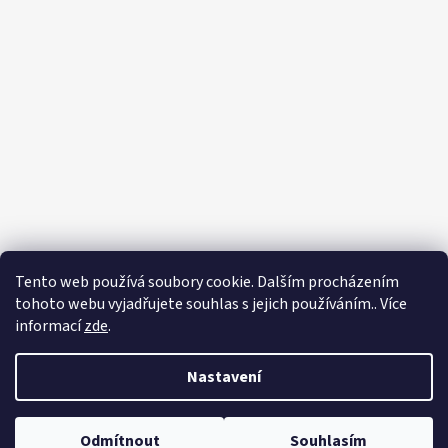
Tento web používá soubory cookie. Dalším procházením
tohoto webu vyjadřujete souhlas s jejich používáním.. Více
informací
zde
.
Nastavení
Vytvořil Shoptet
Odmítnout
Souhlasím
Copyright 2026
Zahradnictví Franc
. Všechna práva vyhrazena.