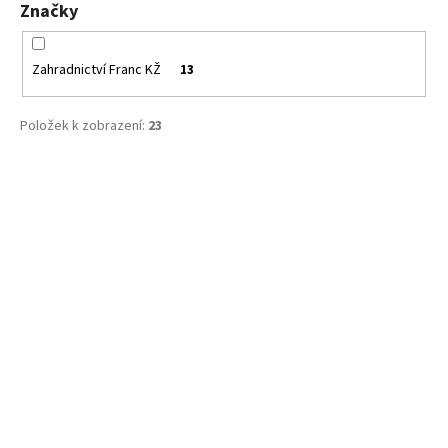
Značky
Zahradnictví Franc KŽ
13
Položek k zobrazení:
23
V
ý
p
i
s
p
r
o
d
u
k