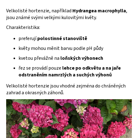
Velkolisté hortenzie, například
Hydrangea macrophylla
,
jsou známé svými velkými kulovitými květy.
Charakteristika:
preferují
polostinné stanoviště
květy mohou měnit barvu podle pH půdy
kvetou převážně na
loňských výhonech
řez se provádí pouze
lehce po odkvětu a na jaře
odstraněním namrzlých a suchých výhonů
Velkolisté hortenzie jsou vhodné zejména do chráněných
zahrad a okrasných záhonů.