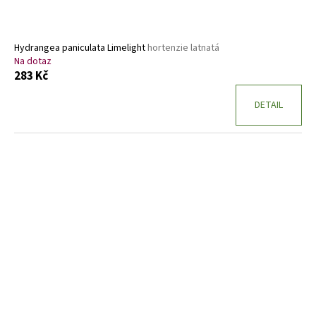
Hydrangea paniculata Limelight
hortenzie latnatá
Na dotaz
283 Kč
DETAIL