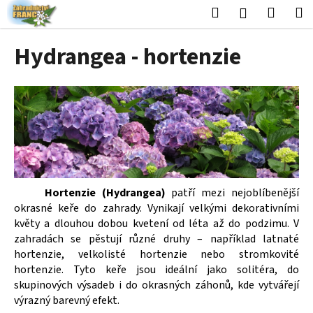
K
Přejít
Hledat
Nákup
M
Přihlášení
na
o
obsah
Zpět
Zpět
košík
š
Hydrangea - hortenzie
í
C
k
o
p
o
t
ř
e
Hortenzie (Hydrangea)
patří mezi nejoblíbenější
b
okrasné keře do zahrady. Vynikají velkými dekorativními
u
květy a dlouhou dobou kvetení od léta až do podzimu. V
j
zahradách se pěstují různé druhy – například latnaté
e
hortenzie, velkolisté hortenzie nebo stromkovité
hortenzie. Tyto keře jsou ideální jako solitéra, do
t
skupinových výsadeb i do okrasných záhonů, kde vytvářejí
e
výrazný barevný efekt.
n