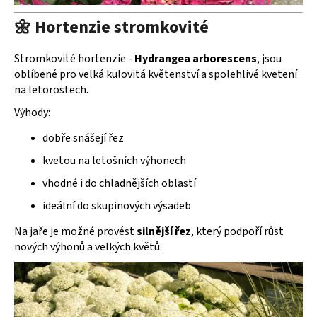
🌼 Hortenzie stromkovité
Stromkovité hortenzie -
Hydrangea arborescens
, jsou
oblíbené pro velká kulovitá květenství a spolehlivé kvetení
na letorostech.
Výhody:
dobře snášejí řez
kvetou na letošních výhonech
vhodné i do chladnějších oblastí
ideální do skupinových výsadeb
Na jaře je možné provést
silnější řez
, který podpoří růst
nových výhonů a velkých květů.