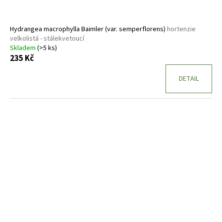
Hydrangea macrophylla Baimler (var. semperflorens)
hortenzie
velkolistá - stálekvetoucí
Skladem
(>5 ks)
235 Kč
DETAIL