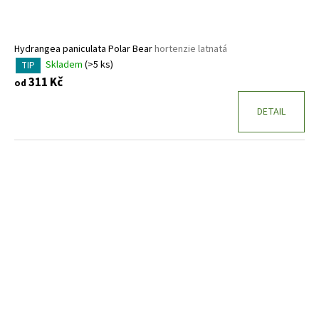
Hydrangea paniculata Polar Bear
hortenzie latnatá
Skladem
(>5 ks)
TIP
311 Kč
od
DETAIL