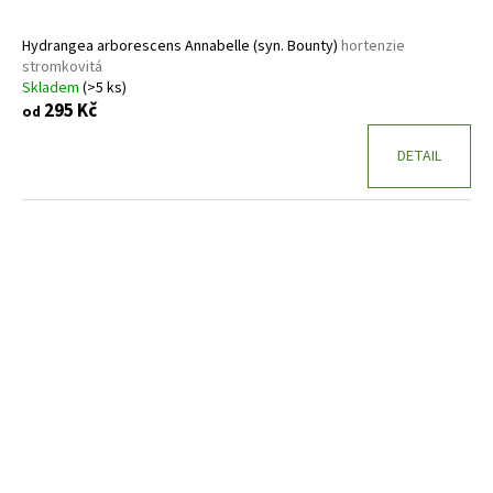
t
ů
Hydrangea arborescens Annabelle (syn. Bounty)
hortenzie
stromkovitá
Skladem
(>5 ks)
295 Kč
od
DETAIL