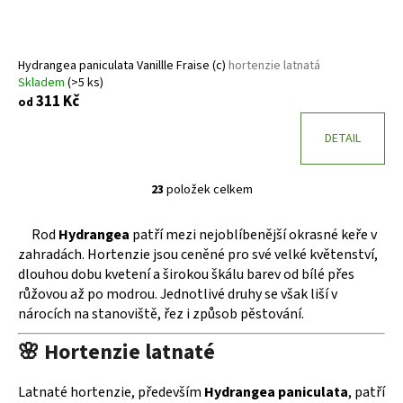
Hydrangea paniculata Vanillle Fraise (c)
hortenzie latnatá
Skladem
(>5 ks)
311 Kč
od
DETAIL
23
položek celkem
O
v
Rod
Hydrangea
patří mezi nejoblíbenější okrasné keře v
l
zahradách. Hortenzie jsou ceněné pro své velké květenství,
á
dlouhou dobu kvetení a širokou škálu barev od bílé přes
d
růžovou až po modrou. Jednotlivé druhy se však liší v
a
nárocích na stanoviště, řez i způsob pěstování.
c
í
🌸 Hortenzie latnaté
p
r
Latnaté hortenzie, především
Hydrangea paniculata
, patří
v