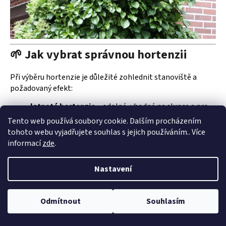
🌱 Jak vybrat správnou hortenzii
Při výběru hortenzie je důležité zohlednit stanoviště a
požadovaný efekt:
latnaté hortenzie
– odolné, vhodné na slunce a pro
silnější řez
Tento web používá soubory cookie. Dalším procházením
tohoto webu vyjadřujete souhlas s jejich používáním.. Více
velkolisté hortenzie
– dekorativní květy, vhodné do
informací
zde
.
polostínu
stromkové hortenzie
– velká kulovitá květenství a
Nastavení
spolehlivé kvetení
pnoucí hortenzie
– ideální na zdi a pergoly
Odmítnout
Souhlasím
Díky široké nabídce druhů si můžete vybrat hortenzii
vhodnou jak do menší zahrady, tak do větších zahradních