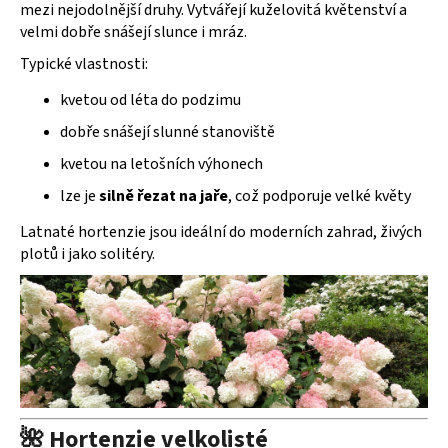
mezi nejodolnější druhy. Vytvářejí kuželovitá květenství a
k
velmi dobře snášejí slunce i mráz.
y
v
Typické vlastnosti:
ý
kvetou od léta do podzimu
p
i
dobře snášejí slunné stanoviště
s
kvetou na letošních výhonech
u
lze je
silně řezat na jaře
, což podporuje velké květy
Latnaté hortenzie jsou ideální do moderních zahrad, živých
plotů i jako solitéry.
🌺 Hortenzie velkolisté