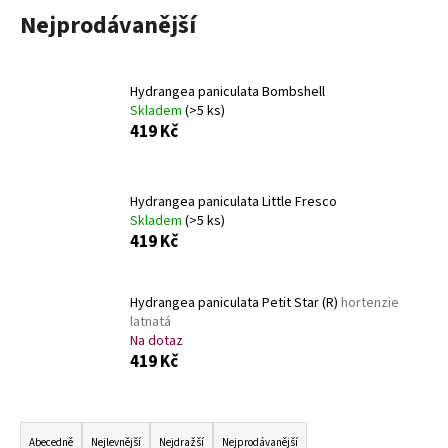
a
Nejprodávanější
j
í
Hydrangea paniculata Bombshell
t
Skladem
(>5 ks)
?
419 Kč
Hydrangea paniculata Little Fresco
Skladem
(>5 ks)
HLEDAT
419 Kč
Hydrangea paniculata Petit Star (R)
hortenzie
D
latnatá
o
Na dotaz
p
419 Kč
o
r
Ř
u
a
Abecedně
Nejlevnější
Nejdražší
Nejprodávanější