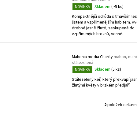
í
p
Skladem
(>5 ks)
NOVINKA
p
i
r
Kompaktnější odrůda s tmavším le
s
listem a vzpřímenějším habitem. Kv
o
p
drobné jasně žluté, seskupené do
d
vzpřímených hroznů, vonné.
r
u
o
k
d
t
Mahonia media Charity
mahon, mah
u
stálezelená
ů
k
Skladem
(5 ks)
NOVINKA
t
Stálezelený keř, který překvapí jas
ů
žlutými květy v brzkém předjaří.
2
položek celkem
O
v
l
á
d