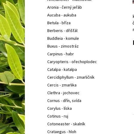
SEDUM TELEPHIUM SEDUCTION CHERRY
l
CHOCOLATE
ROZCHODNÍK NACHOVÝ
Aronia - černý jeřáb
97 Kč
Aucuba - aukuba
Betula - bříza
Berberis - dřišťál
Buddleia - komule
Buxus - zimostráz
Carpinus - habr
Caryopteris - ořechoplodec
Catalpa - katalpa
Cercidiphyllum - zmarličník
Cercis - zmarlika
Clethra - jochovec
Cornus - dřín, svída
Corylus - líska
Cotinus - ruj
Cotoneaster - skalník
Crataegus - hloh