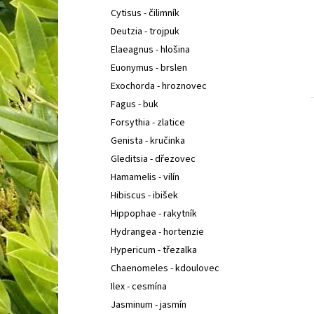
Cytisus - čilimník
Deutzia - trojpuk
Elaeagnus - hlošina
Euonymus - brslen
Exochorda - hroznovec
Fagus - buk
Forsythia - zlatice
Genista - kručinka
Gleditsia - dřezovec
Hamamelis - vilín
Hibiscus - ibišek
Hippophae - rakytník
Hydrangea - hortenzie
Hypericum - třezalka
Chaenomeles - kdoulovec
Ilex - cesmína
Jasminum - jasmín