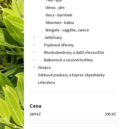
Tilia - lípa
Ulmus - jilm
Vinca - barvínek
Viburnum - kalina
Weigela - vajgélie, zanice
Jehličnany
Popínavé dřeviny
Rhododendrony a další vřesovištní
Balkonové a sezónní květiny
Hnojiva
Dárkové poukazy a Expres objednávky
Literatura
Cena
289
Kč
395
Kč