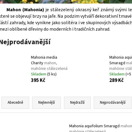
SEDUM TELEPHIUM SEDUCTION ROSE CHARM
HEMEROCALLIS X 
ROZCHODNÍK NACHOVÝ
ZAHRADNÍ
Mahon (Mahonia)
je stálezelený okrasný keř známý svými les
97 Kč
143 Kč
které se objevují brzy na jaře. Na podzim vytváří dekorativní tmav
částí zahrady, kde vynikne jako solitéra i ve skupinových výsadbác
mezi oblíbené dřeviny do moderních i tradičních zahrad.
Nejprodávanější
Mahonia media
Mahonia aqui
Charity
mahon,
Smaragd
ma
mahónie stálezelená
mahónie stá
Skladem
(5 ks)
Skladem
(>5
395 Kč
289 Kč
Ř
a
Abecedně
Nejlevnější
Nejdražší
Nejprodávanější
z
e
V
n
Mahonia aquifolium Smaragd
mahon
ý
mahónie stálezelená