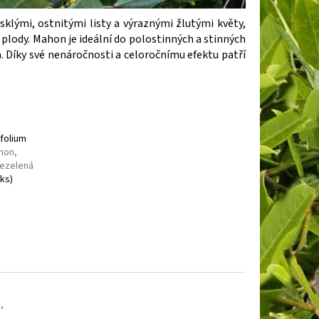
BAKABANA
DENIVKA
klými, ostnitými listy a výraznými žlutými květy,
é plody. Mahon je ideální do polostinných a stinných
h. Díky své nenáročnosti a celoročnímu efektu patří
folium
hon,
lezelená
 ks)
,