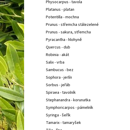
Physocarpus - tavola
Platanus - platan
Potentilla - mochna
Prunus - střemcha stálezelené
Prunus - sakura, střemcha
Pyracantha - hlohyně
Quercus - dub
Robinia - akát
Salix - vrba
Sambucus - bez
Sophora - jerlín
Sorbus - jeřáb
Spiraea - tavolník
Stephanandra - korunatka
Symphoricarpos - pámelník
Syringa - šeřík
Tamarix - tamaryšek