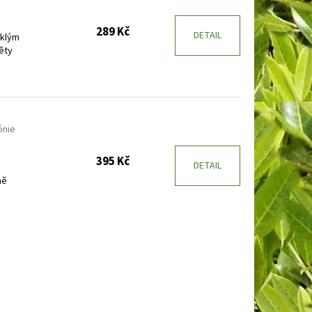
289 Kč
DETAIL
sklým
ěty
ónie
395 Kč
DETAIL
ně