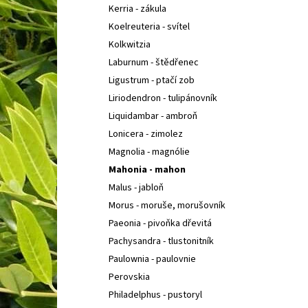
Kerria - zákula
Koelreuteria - svítel
Kolkwitzia
Laburnum - štědřenec
Ligustrum - ptačí zob
Liriodendron - tulipánovník
Liquidambar - ambroň
Lonicera - zimolez
Magnolia - magnólie
Mahonia - mahon
Malus - jabloň
Morus - moruše, morušovník
Paeonia - pivoňka dřevitá
Pachysandra - tlustonitník
Paulownia - paulovnie
Perovskia
Philadelphus - pustoryl