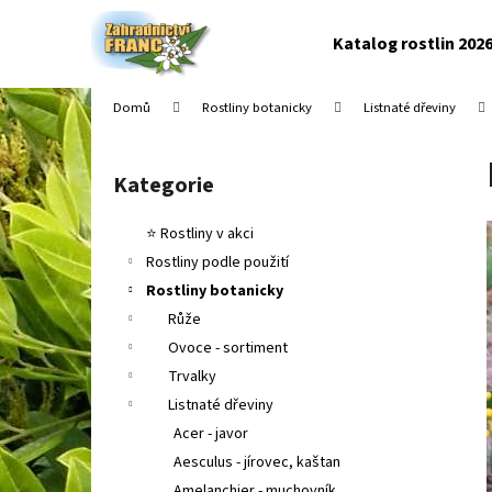
K
Přejít
na
o
Katalog rostlin 202
obsah
Zpět
Zpět
š
do
do
í
Domů
Rostliny botanicky
Listnaté dřeviny
k
obchodu
obchodu
P
o
Kategorie
Přeskočit
s
kategorie
t
⭐ Rostliny v akci
r
Rostliny podle použití
a
Rostliny botanicky
n
Růže
n
Ovoce - sortiment
í
Trvalky
p
Listnaté dřeviny
a
Acer - javor
n
Aesculus - jírovec, kaštan
e
Amelanchier - muchovník