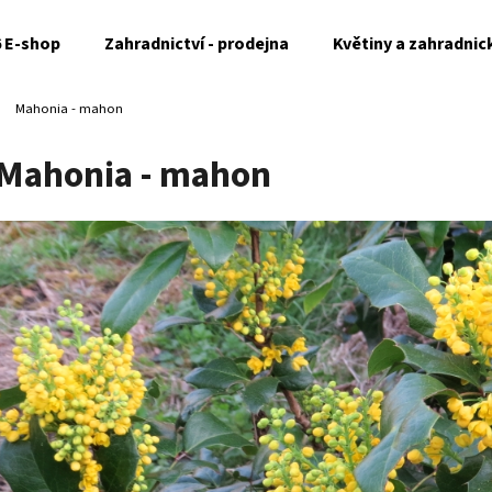
6 E-shop
Zahradnictví - prodejna
Květiny a zahradnic
Mahonia - mahon
Co potřebujete najít?
Mahonia - mahon
HLEDAT
Doporučujeme