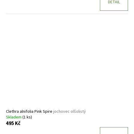
DETAIL
Clethra alnifolia Pink Spire
jochovec olšolistý
Skladem
(1 ks)
495 Kč