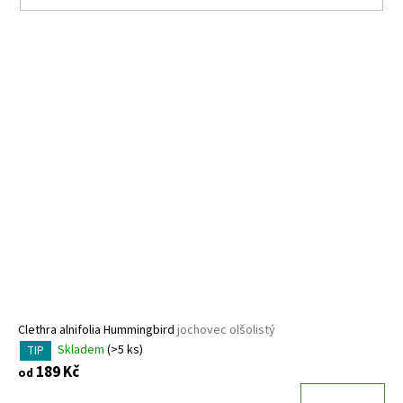
V
ý
p
i
s
p
r
o
d
u
k
t
ů
Clethra alnifolia Hummingbird
jochovec olšolistý
Skladem
(>5 ks)
TIP
189 Kč
od