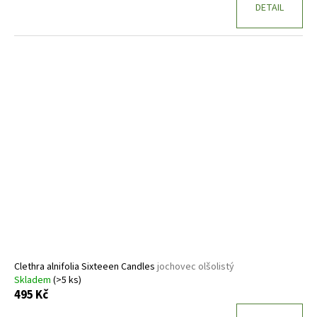
DETAIL
Clethra alnifolia Sixteeen Candles
jochovec olšolistý
Skladem
(>5 ks)
495 Kč