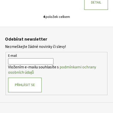
DETAIL
4
položek celkem
O
v
Z
l
á
á
Odebírat newsletter
d
p
a
Nezmeškejte žádné novinky či slevy!
a
c
t
E-mail
í
í
p
Vložením e-mailu souhlasíte s
podmínkami ochrany
r
osobních údajů
v
k
PŘIHLÁSIT SE
y
v
ý
p
i