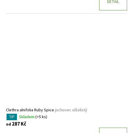
DETAIL
Clethra alnifolia Ruby Spice
jochovec olšolistý
Skladem
(>5 ks)
TIP
287 Kč
od