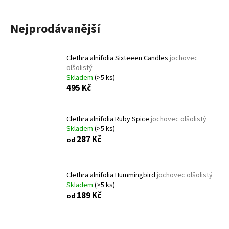
a
j
Nejprodávanější
í
t
Clethra alnifolia Sixteeen Candles
jochovec
?
olšolistý
Skladem
(>5 ks)
495 Kč
HLEDAT
Clethra alnifolia Ruby Spice
jochovec olšolistý
Skladem
(>5 ks)
287 Kč
od
D
o
Clethra alnifolia Hummingbird
jochovec olšolistý
p
Skladem
(>5 ks)
o
189 Kč
od
r
u