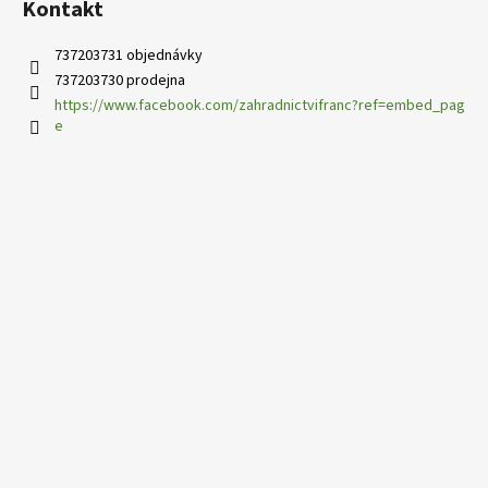
s
Kontakt
u
737203731 objednávky
737203730 prodejna
https://www.facebook.com/zahradnictvifranc?ref=embed_pag
e