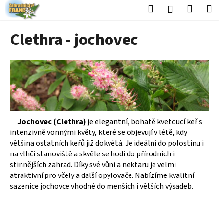
K
Přejít
Hledat
Nákup
M
Přihlášení
na
o
obsah
Zpět
Zpět
košík
š
Clethra - jochovec
í
C
k
o
p
o
t
ř
Jochovec (Clethra)
je elegantní, bohatě kvetoucí keř s
e
intenzivně vonnými květy, které se objevují v létě, kdy
b
většina ostatních keřů již dokvétá. Je ideální do polostínu i
u
na vlhčí stanoviště a skvěle se hodí do přírodních i
j
stinnějších zahrad. Díky své vůni a nektaru je velmi
atraktivní pro včely a další opylovače. Nabízíme kvalitní
e
sazenice jochovce vhodné do menších i větších výsadeb.
t
e
n