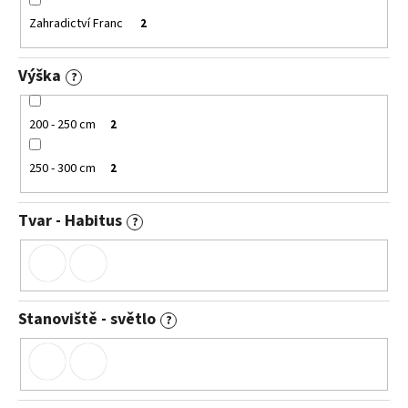
Zahradictví Franc
2
Výška
?
200 - 250 cm
2
250 - 300 cm
2
Tvar - Habitus
?
Stanoviště - světlo
?