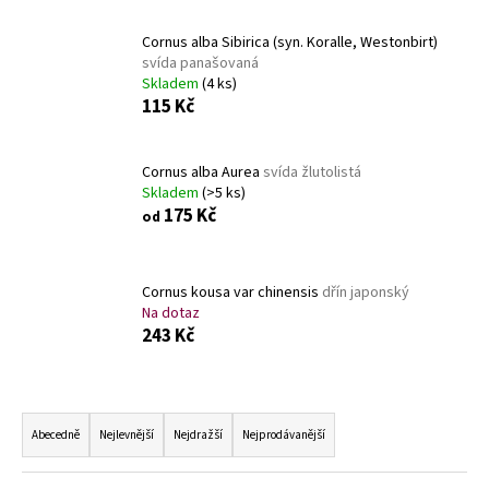
a
Cornus alba Sibirica (syn. Koralle, Westonbirt)
j
svída panašovaná
í
Skladem
(4 ks)
t
115 Kč
?
Cornus alba Aurea
svída žlutolistá
Skladem
(>5 ks)
175 Kč
od
HLEDAT
Cornus kousa var chinensis
dřín japonský
Na dotaz
243 Kč
D
o
p
Ř
o
a
Abecedně
Nejlevnější
Nejdražší
Nejprodávanější
r
z
u