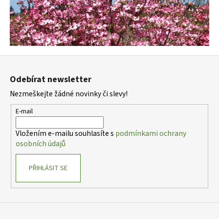
Z
á
Odebírat newsletter
p
Nezmeškejte žádné novinky či slevy!
a
t
E-mail
í
Vložením e-mailu souhlasíte s
podmínkami ochrany
osobních údajů
PŘIHLÁSIT SE