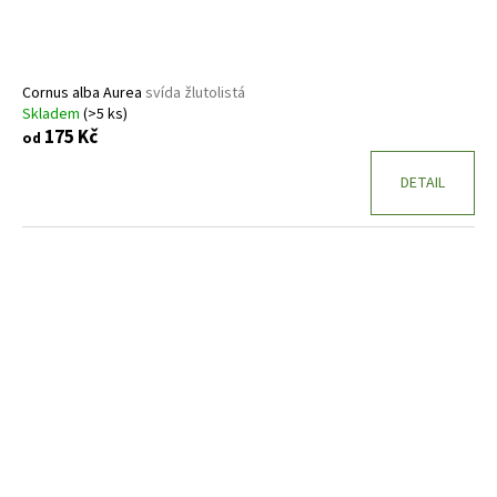
u
k
t
ů
Cornus alba Aurea
svída žlutolistá
Skladem
(>5 ks)
175 Kč
od
DETAIL