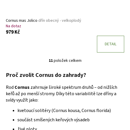
Cornus mas Jolico
dřín obecný - velkoplodý
Na dotaz
979 Kč
DETAIL
11
položek celkem
O
v
Proč zvolit Cornus do zahrady?
l
á
Rod
Cornus
zahrnuje široké spektrum druhů – od nižších
d
keřů až po menší stromy. Díky této variabilitě lze dříny a
a
svídy využít jako:
c
í
kvetoucí solitéry (Cornus kousa, Cornus florida)
p
součást smíšených keřových výsadeb
r
v
živé ploty