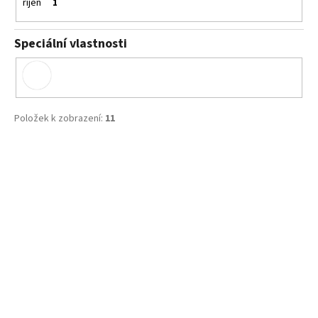
říjen
1
Speciální vlastnosti
Položek k zobrazení:
11
V
ý
p
i
s
p
r
o
d