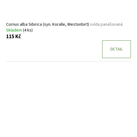
Cornus alba Sibirica (syn. Koralle, Westonbirt)
svída panašovaná
Skladem
(4 ks)
115 Kč
DETAIL