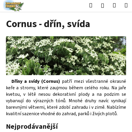
K
Přejít
Hledat
Nákup
M
Přihlášení
na
o
obsah
Zpět
Zpět
košík
š
Cornus - dřín, svída
í
C
k
o
p
o
t
ř
e
Dříny a svídy (Cornus)
patří mezi všestranné okrasné
b
keře a stromy, které zaujmou během celého roku. Na jaře
u
kvetou, v létě nesou dekorativní plody a na podzim se
j
vybarvují do výrazných tónů. Mnohé druhy navíc vynikají
e
barevnými větvemi, které zdobí zahradu i v zimě. Nabízíme
kvalitní sazenice vhodné do zahrad, parků i živých plotů.
t
e
Nejprodávanější
n