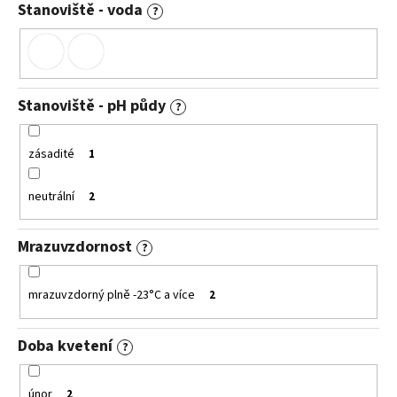
Stanoviště - voda
?
Stanoviště - pH půdy
?
zásadité
1
neutrální
2
Mrazuvzdornost
?
mrazuvzdorný plně -23°C a více
2
Doba kvetení
?
únor
2