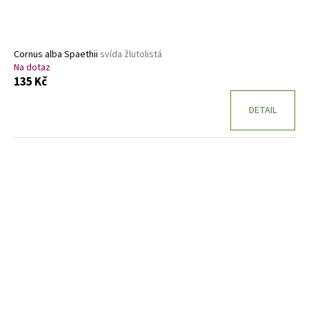
Cornus alba Spaethii
svída žlutolistá
Na dotaz
135 Kč
DETAIL