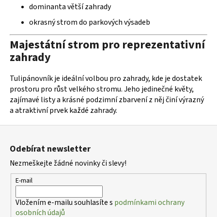
dominanta větší zahrady
okrasný strom do parkových výsadeb
Majestátní strom pro reprezentativní
zahrady
Tulipánovník je ideální volbou pro zahrady, kde je dostatek
prostoru pro růst velkého stromu. Jeho jedinečné květy,
zajímavé listy a krásné podzimní zbarvení z něj činí výrazný
a atraktivní prvek každé zahrady.
Z
á
Odebírat newsletter
p
Nezmeškejte žádné novinky či slevy!
a
t
E-mail
í
Vložením e-mailu souhlasíte s
podmínkami ochrany
osobních údajů