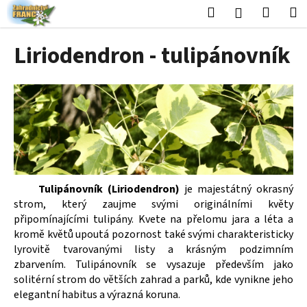
K
Přejít
Hledat
Nákup
M
Přihlášení
na
o
obsah
Zpět
Zpět
košík
š
Liriodendron - tulipánovník
í
C
k
o
p
o
t
ř
e
Tulipánovník (Liriodendron)
je majestátný okrasný
b
strom, který zaujme svými originálními květy
u
připomínajícími tulipány. Kvete na přelomu jara a léta a
j
kromě květů upoutá pozornost také svými charakteristicky
e
lyrovitě tvarovanými listy a krásným podzimním
zbarvením. Tulipánovník se vysazuje především jako
t
solitérní strom do větších zahrad a parků, kde vynikne jeho
e
elegantní habitus a výrazná koruna.
n