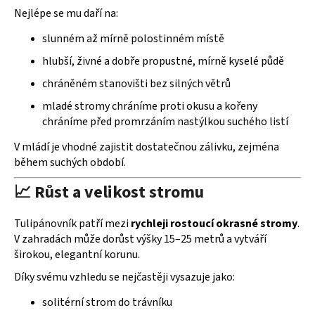
Nejlépe se mu daří na:
slunném až mírně polostinném místě
hlubší, živné a dobře propustné, mírně kyselé půdě
chráněném stanovišti bez silných větrů
mladé stromy chráníme proti okusu a kořeny
chráníme před promrzáním nastýlkou suchého listí
V mládí je vhodné zajistit dostatečnou zálivku, zejména
během suchých období.
📈 Růst a velikost stromu
Tulipánovník patří mezi
rychleji rostoucí okrasné stromy
.
V zahradách může dorůst výšky 15–25 metrů a vytváří
širokou, elegantní korunu.
Díky svému vzhledu se nejčastěji vysazuje jako:
solitérní strom do trávníku