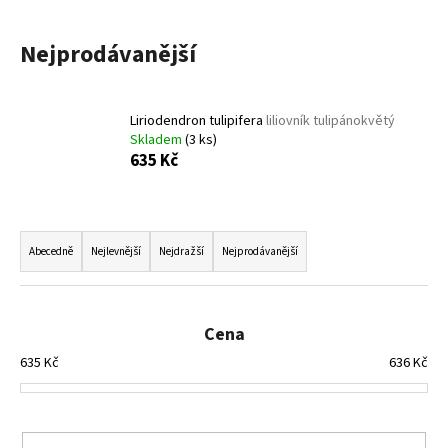
a
j
Nejprodávanější
í
t
Liriodendron tulipifera
liliovník tulipánokvětý
?
Skladem
(3 ks)
635 Kč
Ř
HLEDAT
a
Abecedně
Nejlevnější
Nejdražší
Nejprodávanější
z
e
D
n
Cena
o
í
p
635
Kč
636
Kč
p
o
r
r
u
o