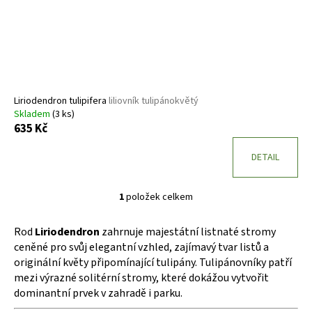
o
d
u
k
t
ů
Liriodendron tulipifera
liliovník tulipánokvětý
Skladem
(3 ks)
635 Kč
DETAIL
1
položek celkem
O
v
Rod
Liriodendron
zahrnuje majestátní listnaté stromy
l
ceněné pro svůj elegantní vzhled, zajímavý tvar listů a
á
originální květy připomínající tulipány. Tulipánovníky patří
d
mezi výrazné solitérní stromy, které dokážou vytvořit
a
dominantní prvek v zahradě i parku.
c
í