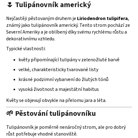
🌷 Tulipánovník americký
p
r
Nejčastěji pěstovaným druhem je
Liriodendron tulipifera
,
v
známý jako tulipánovník americký. Tento strom pochází ze
k
Severní Ameriky a je oblíbený díky svému rychlému růstu a
y
dekorativnímu vzhledu.
v
ý
Typické vlastnosti:
p
květy připomínající tulipány v zelenožluté barvě
i
s
velké, charakteristicky tvarované listy
u
krásné podzimní vybarvení do žlutých tónů
vysoká životnost a majestátní habitus
Květy se objevují obvykle na přelomu jara a léta.
🌱 Pěstování tulipánovníku
Tulipánovník je poměrně nenáročný strom, ale pro dobrý
růst potřebuje vhodné stanoviště.