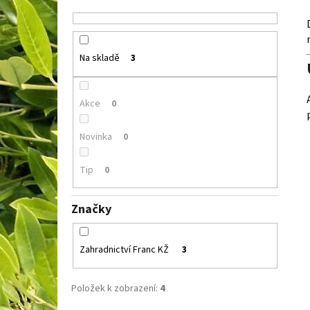
Na skladě
3
Akce
0
Novinka
0
Tip
0
Značky
Zahradnictví Franc KŽ
3
Položek k zobrazení:
4