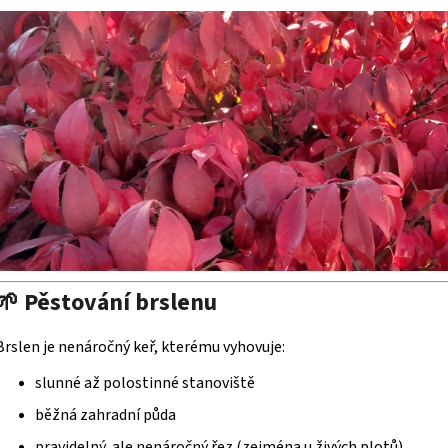
🌱 Pěstování brslenu
Brslen je nenáročný keř, kterému vyhovuje:
slunné až polostinné stanoviště
běžná zahradní půda
pravidelný, ale nenáročný řez (zejména u živých plotů)