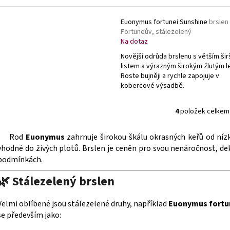
Euonymus fortunei Sunshine
brslen
Fortuneův, stálezelený
Na dotaz
Novější odrůda brslenu s větším šir
listem a výrazným širokým žlutým 
Roste bujněji a rychle zapojuje v
kobercové výsadbě.
4
položek celkem
O
v
Rod
Euonymus
zahrnuje širokou škálu okrasných keřů od ní
l
vhodné do živých plotů. Brslen je ceněn pro svou nenáročnost, dek
á
podmínkách.
d
a
🌿 Stálezelený brslen
c
í
Velmi oblíbené jsou stálezelené druhy, například
Euonymus fortu
p
se především jako:
r
v