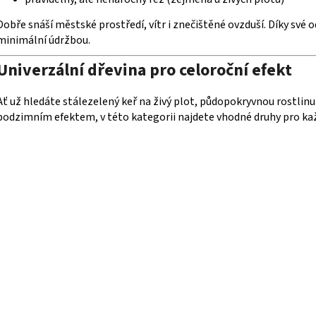
Dobře snáší městské prostředí, vítr i znečištěné ovzduší. Díky své
minimální údržbou.
Univerzální dřevina pro celoroční efekt
Ať už hledáte stálezelený keř na živý plot, půdopokryvnou rostlin
podzimním efektem, v této kategorii najdete vhodné druhy pro ka