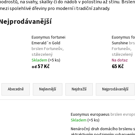
VINCA MINOR GERTRUDE JACKYLL
BARVÍNEK
VINCA MINOR BLU
podrostů, na svahy, skalky či do nádob v polostínu až stínu. Brsle
MENŠÍ
mezi spolehlivé dřeviny pro moderní i tradiční zahrady.
59 Kč
59 Kč
Nejprodávanější
Euonymus fortunei
Euonymus fo
Emerald´n Gold
Sunshine
brs
brslen Fortuneův,
Fortuneův,
stálezelený
stálezelený
Skladem
(>5 ks)
Na dotaz
57 Kč
65 Kč
od
Ř
a
Abecedně
Nejlevnější
Nejdražší
Nejprodávanější
z
e
V
n
ý
Euonymus europaeus
brslen evrop
í
Skladem
(>5 ks)
p
p
Nenáročný druh domácího brslenu 
i
aktraktivním podzimním vybarvením 