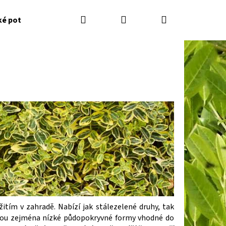
Hledat
Přihlášení
Nákupní
ké potřeby
Kontakty
Jak nakupovat
Zahradník
košík
Následující
žitím v zahradě. Nabízí jak stálezelené druhy, tak
sou zejména nízké půdopokryvné formy vhodné do