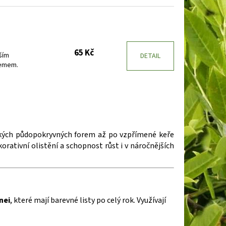
65 Kč
ším
DETAIL
lemem.
zkých půdopokryvných forem až po vzpřímené keře
orativní olistění a schopnost růst i v náročnějších
nei
, které mají barevné listy po celý rok. Využívají