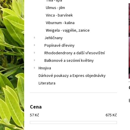
Tilia - lípa
Ulmus - jilm
Vinca - barvínek
Viburnum - kalina
Weigela - vajgélie, zanice
Jehličnany
Popínavé dřeviny
Rhododendrony a další vřesovištní
Balkonové a sezónní květiny
Hnojiva
Dárkové poukazy a Expres objednávky
Literatura
Cena
57
Kč
675
Kč