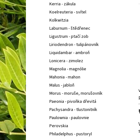
Kerria - zákula
Koelreuteria - svítel
Kolkwitzia
Laburnum - štědřenec
Ligustrum - ptačí zob
Liriodendron - tulipánovník
Liquidambar - ambroň
Lonicera - zimolez
Magnolia - magnólie
Mahonia - mahon
Malus - jabloň
Morus - moruše, morušovník
Paeonia - pivoňka dřevitá
Pachysandra - tlustonitník
Paulownia - paulovnie
Perovskia
Philadelphus - pustoryl