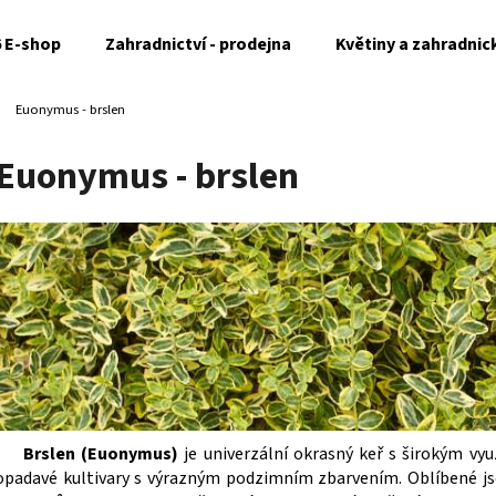
6 E-shop
Zahradnictví - prodejna
Květiny a zahradnic
Euonymus - brslen
Co potřebujete najít?
Euonymus - brslen
HLEDAT
Doporučujeme
Brslen (Euonymus)
je univerzální okrasný keř s širokým vyu
opadavé kultivary s výrazným podzimním zbarvením. Oblíbené j