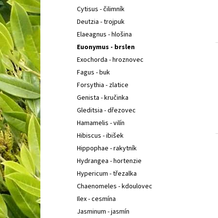
Cytisus - čilimník
Deutzia - trojpuk
Elaeagnus - hlošina
Euonymus - brslen
Exochorda - hroznovec
Fagus - buk
Forsythia - zlatice
Genista - kručinka
Gleditsia - dřezovec
Hamamelis - vilín
Hibiscus - ibišek
Hippophae - rakytník
Hydrangea - hortenzie
Hypericum - třezalka
Chaenomeles - kdoulovec
Ilex - cesmína
Jasminum - jasmín