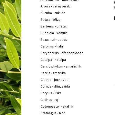
COTONEASTER PROCUMBENS QUEEN OF
l
CARPETH
SKALNÍK ZAKRSLÝ
Aronia - černý jeřáb
67 Kč
Aucuba - aukuba
Betula - bříza
Berberis - dřišťál
Buddleia - komule
Buxus - zimostráz
Carpinus - habr
Caryopteris - ořechoplodec
Catalpa - katalpa
Cercidiphyllum - zmarličník
Cercis - zmarlika
Clethra - jochovec
Cornus - dřín, svída
Corylus - líska
Cotinus - ruj
Cotoneaster - skalník
Crataegus - hloh