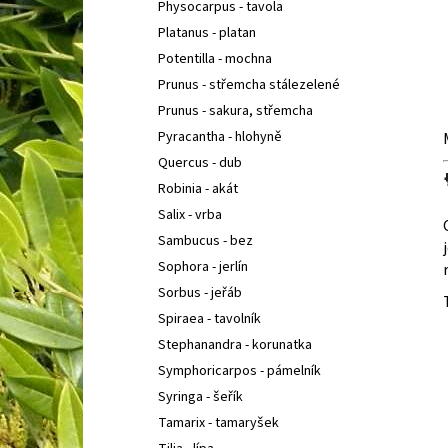
Physocarpus - tavola
Platanus - platan
Potentilla - mochna
Prunus - střemcha stálezelené
Prunus - sakura, střemcha
Pyracantha - hlohyně
Quercus - dub
Robinia - akát
Salix - vrba
Sambucus - bez
Sophora - jerlín
Sorbus - jeřáb
Spiraea - tavolník
Stephanandra - korunatka
Symphoricarpos - pámelník
Syringa - šeřík
Tamarix - tamaryšek