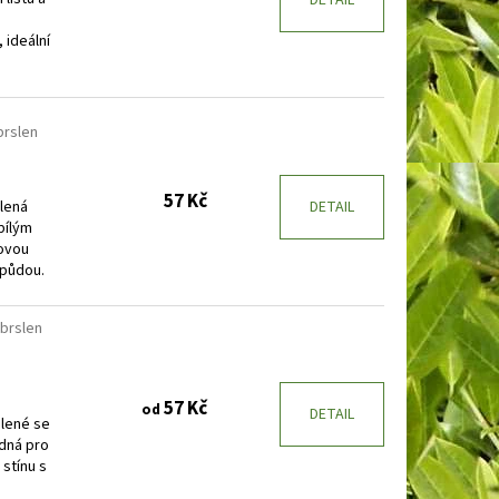
o
ideální
brslen
57 Kč
lená
DETAIL
bílým
ovou
 půdou.
brslen
57 Kč
od
DETAIL
elené se
dná pro
stínu s