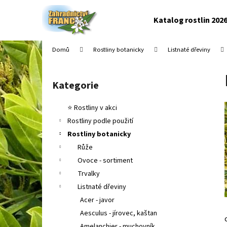
K
Přejít
na
o
Katalog rostlin 202
obsah
Zpět
Zpět
š
do
do
í
Domů
Rostliny botanicky
Listnaté dřeviny
k
obchodu
obchodu
P
o
Kategorie
Přeskočit
s
kategorie
t
⭐ Rostliny v akci
r
Rostliny podle použití
a
Rostliny botanicky
n
Růže
n
Ovoce - sortiment
í
Trvalky
p
Listnaté dřeviny
a
Acer - javor
n
Aesculus - jírovec, kaštan
e
Amelanchier - muchovník