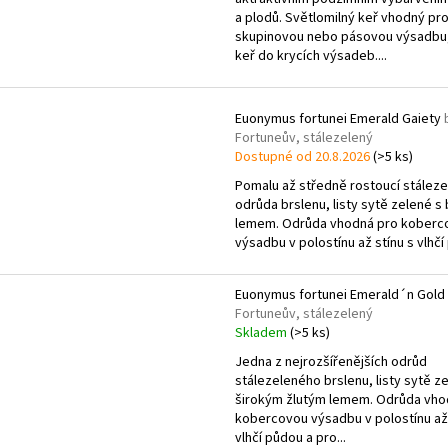
r
s
a plodů. Světlomilný keř vhodný pr
o
p
skupinovou nebo pásovou výsadbu, 
d
keř do krycích výsadeb....
r
u
o
k
d
Euonymus fortunei Emerald Gaiety
t
Fortuneův, stálezelený
u
ů
Dostupné od 20.8.2026
(>5 ks)
k
Pomalu až středně rostoucí stáleze
t
odrůda brslenu, listy sytě zelené s 
ů
lemem. Odrůda vhodná pro koberc
výsadbu v polostínu až stínu s vlhčí
Euonymus fortunei Emerald´n Gold
Fortuneův, stálezelený
Skladem
(>5 ks)
Jedna z nejrozšířenějších odrůd
stálezeleného brslenu, listy sytě z
širokým žlutým lemem. Odrůda vho
kobercovou výsadbu v polostínu až 
vlhčí půdou a pro...