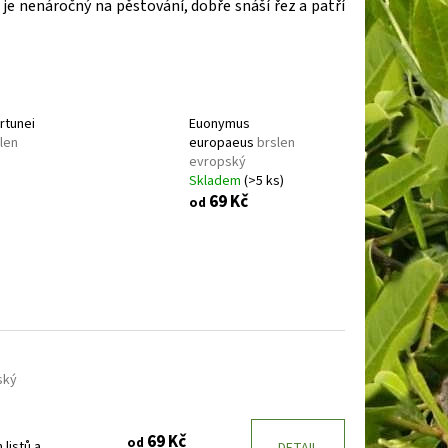
E
BARVÍNEK MENŠÍ
n je nenáročný na pěstování, dobře snáší řez a patří
rtunei
Euonymus
len
europaeus
brslen
evropský
Skladem
(>5 ks)
69 Kč
od
ský
s
69 Kč
od
listů a
DETAIL