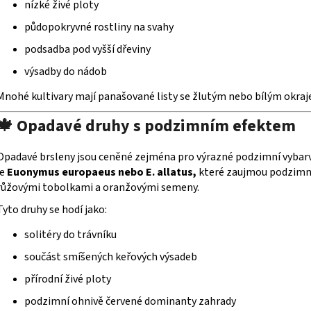
nízké živé ploty
k
půdopokryvné rostliny na svahy
y
v
podsadba pod vyšší dřeviny
ý
výsadby do nádob
p
i
Mnohé kultivary mají panašované listy se žlutým nebo bílým okraje
s
u
🍁 Opadavé druhy s podzimním efektem
Opadavé brsleny jsou ceněné zejména pro výrazné podzimní vybarv
je
Euonymus europaeus nebo E. allatus,
které zaujmou podzimní
růžovými tobolkami a oranžovými semeny.
Tyto druhy se hodí jako:
solitéry do trávníku
součást smíšených keřových výsadeb
přírodní živé ploty
podzimní ohnivě červené dominanty zahrady