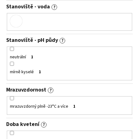
Stanoviště - voda
?
Stanoviště - pH půdy
?
neutrální
1
mírně kyselé
1
Mrazuvzdornost
?
mrazuvzdorný plně -23°C a více
1
Doba kvetení
?