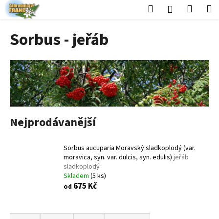
K
Přejít
Hledat
Nákup
M
Přihlášení
na
o
obsah
Zpět
Zpět
košík
š
Sorbus - jeřáb
í
C
k
o
p
o
t
ř
Nejprodávanější
e
b
Sorbus aucuparia Moravský sladkoplodý (var.
u
moravica, syn. var. dulcis, syn. edulis)
jeřáb
j
sladkoplodý
Skladem
(5 ks)
e
675 Kč
od
t
e
Ř
n