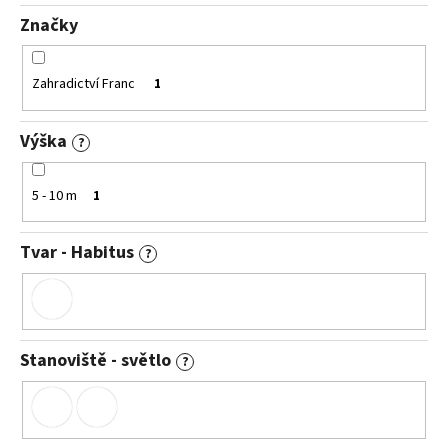
č
u
Značky
j
e
Zahradictví Franc
1
m
e
Výška
?
HEMEROCALLIS
X
5 - 10 m
1
BOOBY
RUBY
DENIVKA
Tvar - Habitus
?
143
Kč
Stanoviště - světlo
?