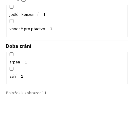
jedlé - konzumní
1
vhodné pro ptactvo
1
Doba zrání
srpen
1
září
1
Položek k zobrazení:
1
V
ý
p
i