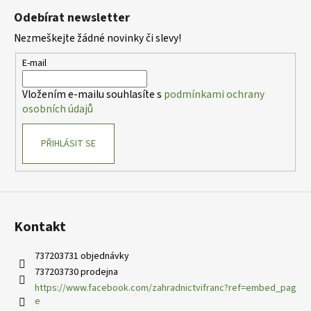
á
á
Odebírat newsletter
d
p
a
Nezmeškejte žádné novinky či slevy!
a
c
t
E-mail
í
í
p
Vložením e-mailu souhlasíte s
podmínkami ochrany
r
osobních údajů
v
k
PŘIHLÁSIT SE
y
v
ý
p
i
s
Kontakt
u
737203731 objednávky
737203730 prodejna
https://www.facebook.com/zahradnictvifranc?ref=embed_pag
e