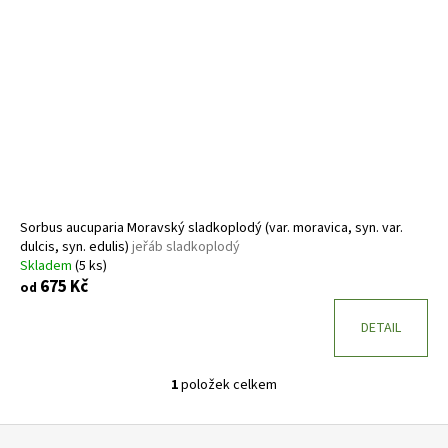
s
p
r
o
d
u
k
t
ů
Sorbus aucuparia Moravský sladkoplodý (var. moravica, syn. var.
dulcis, syn. edulis)
jeřáb sladkoplodý
Skladem
(5 ks)
675 Kč
od
DETAIL
1
položek celkem
O
v
Z
l