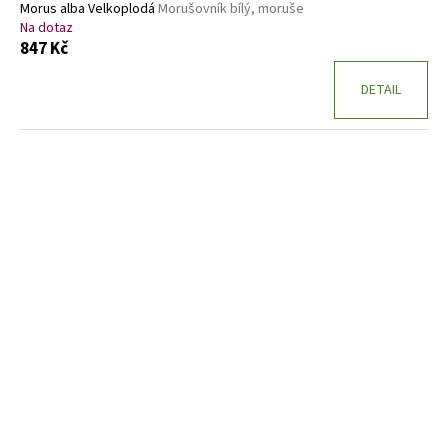
Morus alba Velkoplodá
Morušovník bílý, moruše
Na dotaz
847 Kč
DETAIL