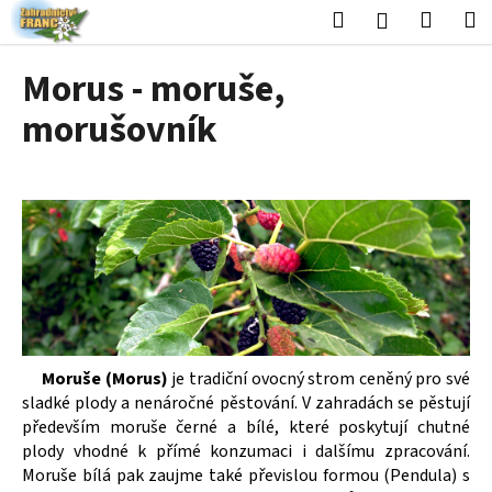
K
Přejít
Hledat
Nákup
M
Přihlášení
na
o
obsah
Zpět
Zpět
košík
š
Morus - moruše,
í
C
morušovník
k
o
p
o
t
ř
e
b
u
j
Moruše (Morus)
je tradiční ovocný strom ceněný pro své
e
sladké plody a nenáročné pěstování. V zahradách se pěstují
t
především moruše černé a bílé, které poskytují chutné
plody vhodné k přímé konzumaci i dalšímu zpracování.
e
Moruše bílá pak zaujme také převislou formou (Pendula) s
n