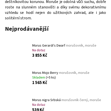
deštníkovitou korunou. Moruše je odolná vůči suchu, dobře
a
roste na slunném stanovišti a díky svému dekorativnímu
j
vzhledu se hodí nejen do užitkových zahrad, ale i jako
í
solitérní strom.
t
Nejprodávanější
?
Morus Gerardi's Dwarf
morušovník, moruše
Na dotaz
3 855 Kč
HLEDAT
Morus Mojo Berry
morušovník, moruše
Skladem
(>5 ks)
D
1 565 Kč
o
p
o
r
Morus nigra Srbská
morušovník černý, moruše
Na dotaz
u
539 Kč