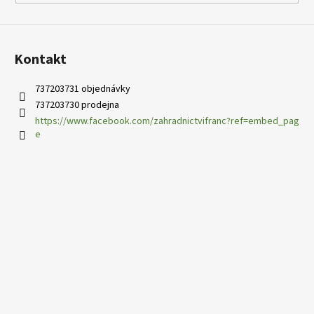
ý
p
i
s
Kontakt
u
737203731 objednávky
737203730 prodejna
https://www.facebook.com/zahradnictvifranc?ref=embed_pag
e