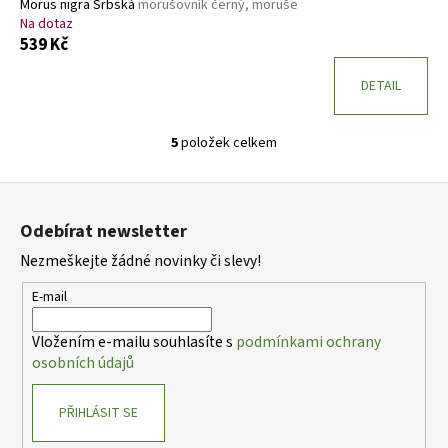
Morus nigra Srbská
morušovník černý, moruše
Na dotaz
539 Kč
DETAIL
5
položek celkem
O
v
Z
l
á
á
Odebírat newsletter
d
p
a
Nezmeškejte žádné novinky či slevy!
a
c
t
E-mail
í
í
p
Vložením e-mailu souhlasíte s
podmínkami ochrany
r
osobních údajů
v
k
PŘIHLÁSIT SE
y
v