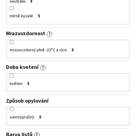
neutrální
5
mírně kyselé
5
Mrazuvzdornost
?
mrazuvzdorný plně -23°C a více
5
Doba kvetení
?
květen
5
Způsob opylování
samosprašný
5
Barva listů
?